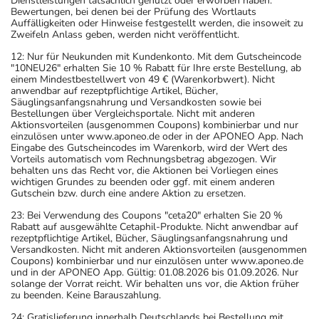
Dienstleistungen tatsächlich genutzt oder erworben haben.
Bewertungen, bei denen bei der Prüfung des Wortlauts
Auffälligkeiten oder Hinweise festgestellt werden, die insoweit zu
Zweifeln Anlass geben, werden nicht veröffentlicht.
12: Nur für Neukunden mit Kundenkonto. Mit dem Gutscheincode
"10NEU26" erhalten Sie 10 % Rabatt für Ihre erste Bestellung, ab
einem Mindestbestellwert von 49 € (Warenkorbwert). Nicht
anwendbar auf rezeptpflichtige Artikel, Bücher,
Säuglingsanfangsnahrung und Versandkosten sowie bei
Bestellungen über Vergleichsportale. Nicht mit anderen
Aktionsvorteilen (ausgenommen Coupons) kombinierbar und nur
einzulösen unter www.aponeo.de oder in der APONEO App. Nach
Eingabe des Gutscheincodes im Warenkorb, wird der Wert des
Vorteils automatisch vom Rechnungsbetrag abgezogen. Wir
behalten uns das Recht vor, die Aktionen bei Vorliegen eines
wichtigen Grundes zu beenden oder ggf. mit einem anderen
Gutschein bzw. durch eine andere Aktion zu ersetzen.
23: Bei Verwendung des Coupons "ceta20" erhalten Sie 20 %
Rabatt auf ausgewählte Cetaphil-Produkte. Nicht anwendbar auf
rezeptpflichtige Artikel, Bücher, Säuglingsanfangsnahrung und
Versandkosten. Nicht mit anderen Aktionsvorteilen (ausgenommen
Coupons) kombinierbar und nur einzulösen unter www.aponeo.de
und in der APONEO App. Gültig: 01.08.2026 bis 01.09.2026. Nur
solange der Vorrat reicht. Wir behalten uns vor, die Aktion früher
zu beenden. Keine Barauszahlung.
24: Gratislieferung innerhalb Deutschlands bei Bestellung mit