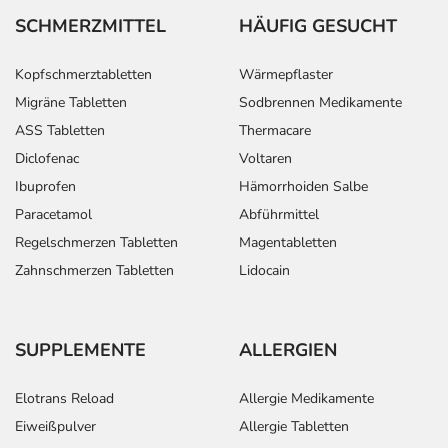
SCHMERZMITTEL
HÄUFIG GESUCHT
Kopfschmerztabletten
Wärmepflaster
Migräne Tabletten
Sodbrennen Medikamente
ASS Tabletten
Thermacare
Diclofenac
Voltaren
Ibuprofen
Hämorrhoiden Salbe
Paracetamol
Abführmittel
Regelschmerzen Tabletten
Magentabletten
Zahnschmerzen Tabletten
Lidocain
SUPPLEMENTE
ALLERGIEN
Elotrans Reload
Allergie Medikamente
Eiweißpulver
Allergie Tabletten