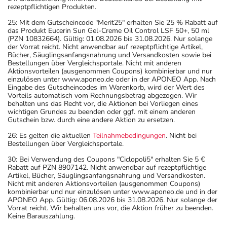
rezeptpflichtigen Produkten.
25: Mit dem Gutscheincode "Merit25" erhalten Sie 25 % Rabatt auf
das Produkt Eucerin Sun Gel-Creme Oil Control LSF 50+, 50 ml
(PZN 10832664). Gültig: 01.08.2026 bis 31.08.2026. Nur solange
der Vorrat reicht. Nicht anwendbar auf rezeptpflichtige Artikel,
Bücher, Säuglingsanfangsnahrung und Versandkosten sowie bei
Bestellungen über Vergleichsportale. Nicht mit anderen
Aktionsvorteilen (ausgenommen Coupons) kombinierbar und nur
einzulösen unter www.aponeo.de oder in der APONEO App. Nach
Eingabe des Gutscheincodes im Warenkorb, wird der Wert des
Vorteils automatisch vom Rechnungsbetrag abgezogen. Wir
behalten uns das Recht vor, die Aktionen bei Vorliegen eines
wichtigen Grundes zu beenden oder ggf. mit einem anderen
Gutschein bzw. durch eine andere Aktion zu ersetzen.
26: Es gelten die aktuellen
Teilnahmebedingungen
. Nicht bei
Bestellungen über Vergleichsportale.
30: Bei Verwendung des Coupons "Ciclopoli5" erhalten Sie 5 €
Rabatt auf PZN 8907142. Nicht anwendbar auf rezeptpflichtige
Artikel, Bücher, Säuglingsanfangsnahrung und Versandkosten.
Nicht mit anderen Aktionsvorteilen (ausgenommen Coupons)
kombinierbar und nur einzulösen unter www.aponeo.de und in der
APONEO App. Gültig: 06.08.2026 bis 31.08.2026. Nur solange der
Vorrat reicht. Wir behalten uns vor, die Aktion früher zu beenden.
Keine Barauszahlung.