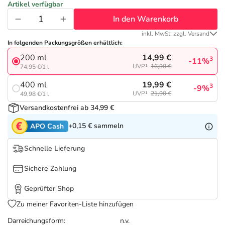
Refluthin, Lasea & Carmenthin Deals
Sport & Fitness
Täglich gut versorgt
Artikel verfügbar
In den Warenkorb
Salus Deals
Tierapotheke
inkl. MwSt. zzgl. Versand
In folgenden Packungsgrößen erhältlich:
14,99 €
200 ml
Vitamine & Mineralstoffe
3
-11%
UVP¹
16,90 €
74,95 €/1 l
19,99 €
400 ml
3
-9%
Marken
UVP¹
21,90 €
49,98 €/1 l
Versandkostenfrei ab 34,99 €
+0,15 €
sammeln
APO Cash
Schnelle Lieferung
Sichere Zahlung
Geprüfter Shop
Zu meiner Favoriten-Liste hinzufügen
Darreichungsform:
n.v.