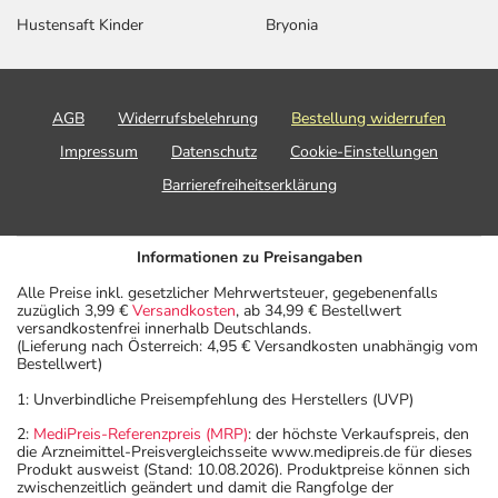
Hustensaft Kinder
Bryonia
AGB
Widerrufsbelehrung
Bestellung widerrufen
Impressum
Datenschutz
Cookie-Einstellungen
Barrierefreiheitserklärung
Informationen zu Preisangaben
Alle Preise inkl. gesetzlicher Mehrwertsteuer, gegebenenfalls
zuzüglich 3,99 €
Versandkosten
, ab 34,99 € Bestellwert
versandkostenfrei innerhalb Deutschlands.
(Lieferung nach Österreich: 4,95 € Versandkosten unabhängig vom
Bestellwert)
1: Unverbindliche Preisempfehlung des Herstellers (UVP)
2:
MediPreis-Referenzpreis (MRP)
: der höchste Verkaufspreis, den
die Arzneimittel-Preisvergleichsseite www.medipreis.de für dieses
Produkt ausweist (Stand: 10.08.2026). Produktpreise können sich
zwischenzeitlich geändert und damit die Rangfolge der