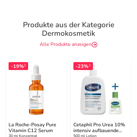
Produkte aus der Kategorie
Dermokosmetik
Alle Produkte anzeigen
-19%
-23%
3
3
La Roche-Posay Pure
Cetaphil Pro Urea 10%
Vitamin C12 Serum
intensiv aufbauende
Feuchtigkeitslotion
30 ml Konzentrat
500 ml Lotion