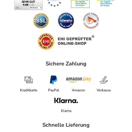
40476 Düsseldorf
elektronische Adresse: www.larocheposay.de |
info@larocheposay.de
Angaben gem. EU-Produktsicherheitsverordnung (GPSR)
anzeigen
Sichere Zahlung
Kreditkarte
PayPal
Amazon
Vorkasse
Klarna
Schnelle Lieferung