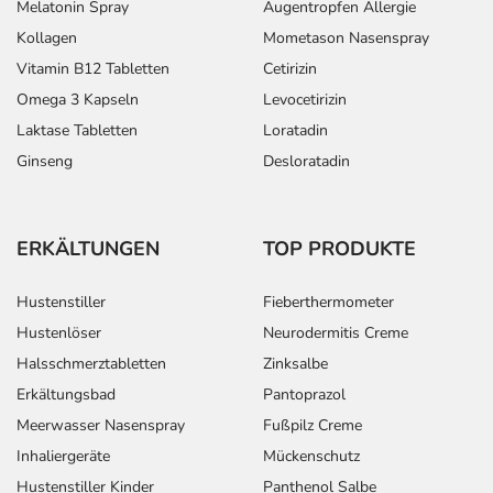
Melatonin Spray
Augentropfen Allergie
Kollagen
Mometason Nasenspray
Vitamin B12 Tabletten
Cetirizin
Omega 3 Kapseln
Levocetirizin
Laktase Tabletten
Loratadin
Ginseng
Desloratadin
ERKÄLTUNGEN
TOP PRODUKTE
Hustenstiller
Fieberthermometer
Hustenlöser
Neurodermitis Creme
Halsschmerztabletten
Zinksalbe
Erkältungsbad
Pantoprazol
Meerwasser Nasenspray
Fußpilz Creme
Inhaliergeräte
Mückenschutz
Hustenstiller Kinder
Panthenol Salbe