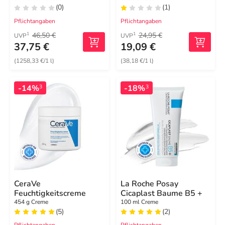
(0)
(1)
Pflichtangaben
Pflichtangaben
46,50 €
24,95 €
1
1
UVP
UVP
37,75 €
19,09 €
(1258,33 €/1 l)
(38,18 €/1 l)
-14%
-18%
3
3
CeraVe
La Roche Posay
Feuchtigkeitscreme
Cicaplast Baume B5 +
454 g Creme
100 ml Creme
(5)
(2)