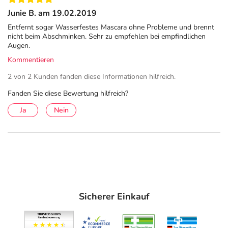
Anwendung
Junie B. am 19.02.2019
Entfernt sogar Wasserfestes Mascara ohne Probleme und brennt
Morgens und abends auf ein Wattepad geben und auf das
nicht beim Abschminken. Sehr zu empfehlen bei empfindlichen
Gesicht auftragen. Nicht abspülen.
Augen.
Hinweise
Kommentieren
2 von 2 Kunden fanden diese Informationen hilfreich.
Nur zur äußerlichen Anwendung geeignet.
Fanden Sie diese Bewertung hilfreich?
Inhaltsstoffe
Ja
Nein
AQUA / WATER / EAU • GLYCERIN • PEG-7
CAPRYLIC/CAPRIC GLYCERIDES • POLOXAMER 124 •
POLOXAMER 184 • PEG-6 CAPRYLIC/CAPRIC
GLYCERIDES • POLYSORBATE 80 • DISODIUM EDTA •
BHT • MYRTRIMONIUM BROMIDE (F.I.L. B260185/1).
Adresse des Anbieters/Herstellers
Sicherer Einkauf
L'Oreal Deutschland GmbH
Johannstrasse 1