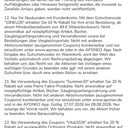
Auffälligkeiten oder Hinweise festgestellt werden, die insoweit zu
Zweifeln Anlass geben, werden nicht veröffentlicht.
12: Nur für Neukunden mit Kundenkonto. Mit dem Gutscheincode
"10NEU26" erhalten Sie 10 % Rabatt für Ihre erste Bestellung, ab
einem Mindestbestellwert von 49 € (Warenkorbwert). Nicht
anwendbar auf rezeptpflichtige Artikel, Bücher,
Säuglingsanfangsnahrung und Versandkosten sowie bei
Bestellungen über Vergleichsportale. Nicht mit anderen
Aktionsvorteilen (ausgenommen Coupons) kombinierbar und nur
einzulösen unter www.aponeo.de oder in der APONEO App. Nach
Eingabe des Gutscheincodes im Warenkorb, wird der Wert des
Vorteils automatisch vom Rechnungsbetrag abgezogen. Wir
behalten uns das Recht vor, die Aktionen bei Vorliegen eines
wichtigen Grundes zu beenden oder ggf. mit einem anderen
Gutschein bzw. durch eine andere Aktion zu ersetzen.
21: Bei Verwendung des Coupons "Summer20" erhalten Sie 20 %
Rabatt auf viele Pierre Fabre-Produkte. Nicht anwendbar auf
rezeptpflichtige Artikel, Bücher, Säuglingsanfangsnahrung und
Versandkosten. Nicht mit anderen Aktionsvorteilen (ausgenommen
Coupons) kombinierbar und nur einzulösen unter www.aponeo.de
und in der APONEO App. Gültig: 27.07.2026 bis 09.08.2026. Nur
solange der Vorrat reicht. Wir behalten uns vor, die Aktion früher
zu beenden. Keine Barauszahlung.
22: Bei Verwendung des Coupons "Vital2026" erhalten Sie 20 %
Rabatt auf ausgewählte Orthomol-Produkte. Nicht anwendbar auf