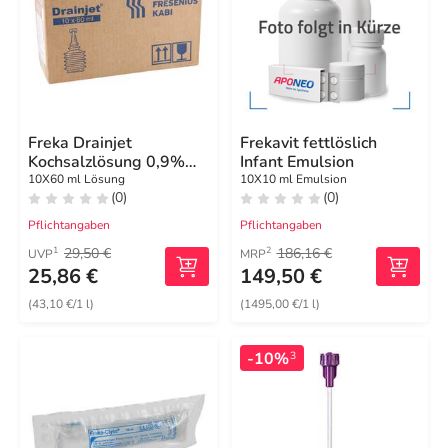
Freka Drainjet
Frekavit fettlöslich
Kochsalzlösung 0,9%
Infant Emulsion
Iso
10X60 ml Lösung
10X10 ml Emulsion
(0)
(0)
Pflichtangaben
Pflichtangaben
29,50 €
186,16 €
1
2
UVP
MRP
25,86 €
149,50 €
(43,10 €/1 l)
(1495,00 €/1 l)
-10%
3