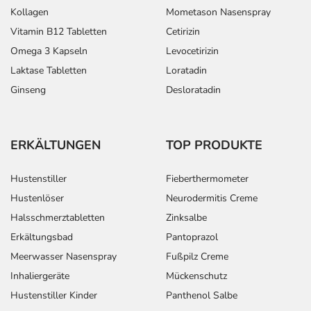
Kollagen
Mometason Nasenspray
Vitamin B12 Tabletten
Cetirizin
Omega 3 Kapseln
Levocetirizin
Laktase Tabletten
Loratadin
Ginseng
Desloratadin
ERKÄLTUNGEN
TOP PRODUKTE
Hustenstiller
Fieberthermometer
Hustenlöser
Neurodermitis Creme
Halsschmerztabletten
Zinksalbe
Erkältungsbad
Pantoprazol
Meerwasser Nasenspray
Fußpilz Creme
Inhaliergeräte
Mückenschutz
Hustenstiller Kinder
Panthenol Salbe