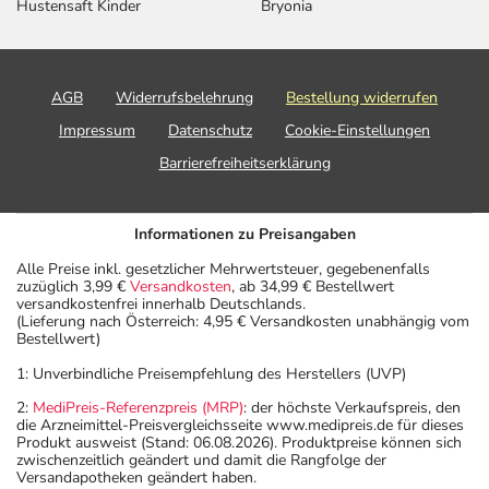
Hustensaft Kinder
Bryonia
AGB
Widerrufsbelehrung
Bestellung widerrufen
Impressum
Datenschutz
Cookie-Einstellungen
Barrierefreiheitserklärung
Informationen zu Preisangaben
Alle Preise inkl. gesetzlicher Mehrwertsteuer, gegebenenfalls
zuzüglich 3,99 €
Versandkosten
, ab 34,99 € Bestellwert
versandkostenfrei innerhalb Deutschlands.
(Lieferung nach Österreich: 4,95 € Versandkosten unabhängig vom
Bestellwert)
1: Unverbindliche Preisempfehlung des Herstellers (UVP)
2:
MediPreis-Referenzpreis (MRP)
: der höchste Verkaufspreis, den
die Arzneimittel-Preisvergleichsseite www.medipreis.de für dieses
Produkt ausweist (Stand: 06.08.2026). Produktpreise können sich
zwischenzeitlich geändert und damit die Rangfolge der
Versandapotheken geändert haben.