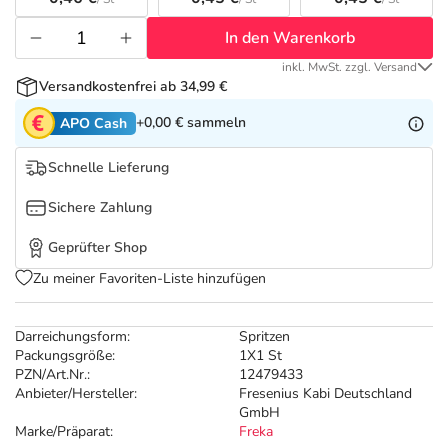
Refluthin, Lasea & Carmenthin Deals
Sport & Fitness
Täglich gut versorgt
In den Warenkorb
Salus Deals
Tierapotheke
inkl. MwSt. zzgl. Versand
Versandkostenfrei ab 34,99 €
Vitamine & Mineralstoffe
+0,00 €
sammeln
APO Cash
Schnelle Lieferung
Marken
Sichere Zahlung
Geprüfter Shop
Zu meiner Favoriten-Liste hinzufügen
Darreichungsform:
Spritzen
Packungsgröße:
1X1 St
PZN/Art.Nr.:
12479433
Anbieter/Hersteller:
Fresenius Kabi Deutschland
GmbH
Marke/Präparat:
Freka