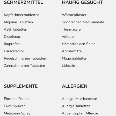
SCHMERZMITTEL
HÄUFIG GESUCHT
Kopfschmerztabletten
Wärmepflaster
Migräne Tabletten
Sodbrennen Medikamente
ASS Tabletten
Thermacare
Diclofenac
Voltaren
Ibuprofen
Hämorrhoiden Salbe
Paracetamol
Abführmittel
Regelschmerzen Tabletten
Magentabletten
Zahnschmerzen Tabletten
Lidocain
SUPPLEMENTE
ALLERGIEN
Elotrans Reload
Allergie Medikamente
Eiweißpulver
Allergie Tabletten
Melatonin Spray
Augentropfen Allergie