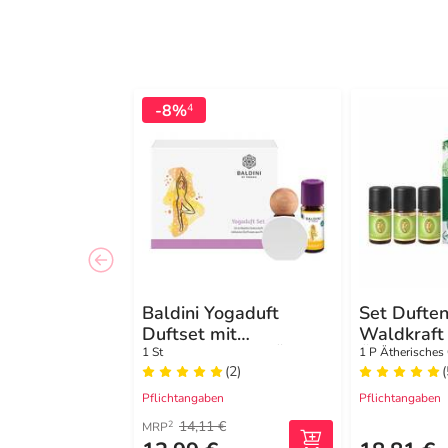
-8%
4
Baldini Yogaduft
Set Dufte
Duftset mit
Waldkraft 
Holzduftvase + Öl
Öl
1 St
1 P Ätherisches
(2)
(
Pflichtangaben
Pflichtangaben
14,11 €
2
MRP