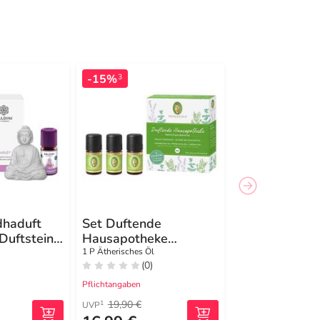
-15%
3
dhaduft
Set Duftende
Duftstein
Hausapotheke
ätherisches Öl
1 P Ätherisches Öl
(0)
Pflichtangaben
19,90 €
1
UVP