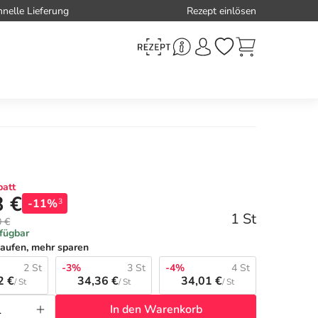
hnelle Lieferung
Rezept einlösen
att
3 €
-11%
3
1 St
0 €
rfügbar
aufen, mehr sparen
2 St
-3%
3 St
-4%
4 St
2 €
34,36 €
34,01 €
/ St
/ St
/ St
In den Warenkorb