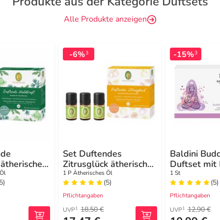
Produkte aus der Kategorie Duftsets
Alle Produkte anzeigen
-6%
-15%
3
3
nde
Set Duftendes
Baldini Bud
ätherisches
Zitrusglück ätherisches
Duftset mit 
Öl
+ Öl
 Öl
1 P Ätherisches Öl
1 St
5)
(5)
(5)
Pflichtangaben
Pflichtangaben
18,50 €
12,90 €
1
1
UVP
UVP