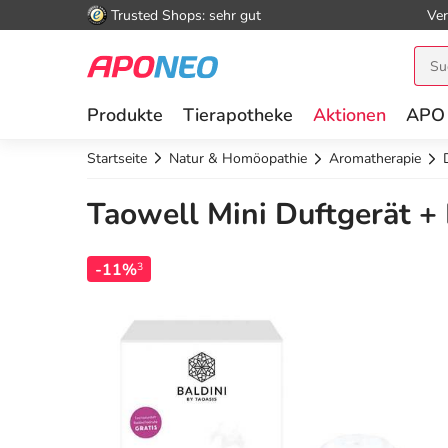
Trusted Shops: sehr gut
Ver
Produkte
Tierapotheke
Aktionen
APO
Startseite
Natur & Homöopathie
Aromatherapie
Taowell Mini Duftgerät + 
-11%
3