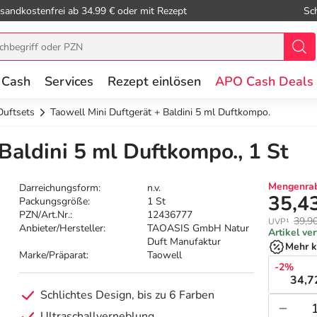
sandkostenfrei ab 34.99 € oder mit Rezept
Sc
 Cash
Services
Rezept einlösen
APO Cash Deals
Duftsets
Taowell Mini Duftgerät + Baldini 5 ml Duftkompo.
Baldini 5 ml Duftkompo., 1 St
Mengenrab
Darreichungsform:
n.v.
35,4
Packungsgröße:
1 St
PZN/Art.Nr.:
12436777
39,9
UVP¹
Anbieter/Hersteller:
TAOASIS GmbH Natur
Artikel ve
Duft Manufaktur
Mehr k
Marke/Präparat:
Taowell
-2%
34,7
Schlichtes Design, bis zu 6 Farben
Ultraschallverneblung