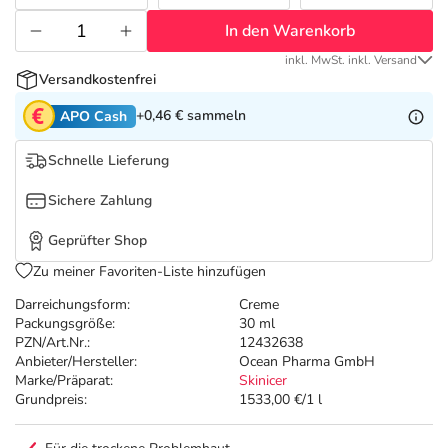
Refluthin, Lasea & Carmenthin Deals
Sport & Fitness
Täglich gut versorgt
In den Warenkorb
Salus Deals
Tierapotheke
inkl. MwSt. inkl. Versand
Versandkostenfrei
+0,46 €
sammeln
Vitamine & Mineralstoffe
APO Cash
Schnelle Lieferung
Marken
Sichere Zahlung
Geprüfter Shop
Zu meiner Favoriten-Liste hinzufügen
Darreichungsform:
Creme
Packungsgröße:
30 ml
PZN/Art.Nr.:
12432638
Anbieter/Hersteller:
Ocean Pharma GmbH
Marke/Präparat:
Skinicer
Grundpreis:
1533,00 €/1 l