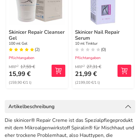
Skinicer Repair Cleanser
Skinicer Nail Repair
Gel
Serum
100 ml Gel
10 ml Tinktur
(2)
(0)
Pflichtangaben
Pflichtangaben
17,59 €
27,31 €
2
2
MRP
MRP
15,99 €
21,99 €
(159,90 €/1 l)
(2199,00 €/1 l)
Artikelbeschreibung
Die skinicer® Repair Creme ist das Spezialpflegeprodukt
mit dem Mikroalgenwirkstoff Spiralin® für Mischhaut und
eher trockene Problemhaut, also Hauttypen, die