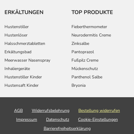
ERKÄLTUNGEN
TOP PRODUKTE
Hustenstiller
Fieberthermometer
Hustenlöser
Neurodermitis Creme
Halsschmerztabletten
Zinksalbe
Erkältungsbad
Pantoprazol
Meerwasser Nasenspray
Fußpilz Creme
Inhaliergeräte
Mückenschutz
Hustenstiller Kinder
Panthenol Salbe
Hustensaft Kinder
Bryonia
AGB
Widerrufsbelehrung
Bestellung widerrufen
Impressum
Datenschutz
Cookie-Einstellungen
Barrierefreiheitserklärung