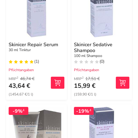
Skinicer Repair Serum
Skinicer Sedative
Shampoo
30 ml Tinktur
100 ml Shampoo
(1)
(0)
Pflichtangaben
Pflichtangaben
46,74 €
17,51 €
2
2
MRP
MRP
43,64 €
15,99 €
(1454,67 €/1 l)
(159,90 €/1 l)
-9%
-19%
4
4