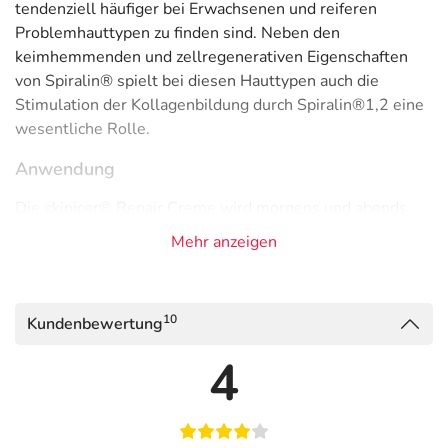
tendenziell häufiger bei Erwachsenen und reiferen
Problemhauttypen zu finden sind. Neben den
keimhemmenden und zellregenerativen Eigenschaften
von Spiralin® spielt bei diesen Hauttypen auch die
Stimulation der Kollagenbildung durch Spiralin®1,2 eine
wesentliche Rolle.
Anwendung
Die skinicer® Repair Creme wird morgens und abends
nach der Reinigung mit dem skinicer® Repair Cleanser
Mehr anzeigen
auf Gesicht und Hals aufgetragen.
INCI
10
Kundenbewertung
Aqua Wasser, Alcohol denat.* Weingeist*, Cetearyl
Alcohol pflanzl. Fettalkohol, Vitis Vinifera Seed Oil
4
Traubenkernöl, Cocos Nucifera Oil* Kokosöl*, Dicapryl
Ether pflanzl. Ölkomponente, Salix Alba Bark Extract*
Weidenrindenextrakt*, Glycyrrhiza Glabra Root Extract*