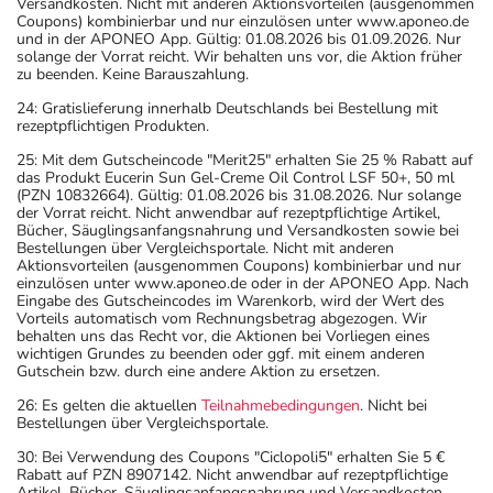
Versandkosten. Nicht mit anderen Aktionsvorteilen (ausgenommen
Coupons) kombinierbar und nur einzulösen unter www.aponeo.de
und in der APONEO App. Gültig: 01.08.2026 bis 01.09.2026. Nur
solange der Vorrat reicht. Wir behalten uns vor, die Aktion früher
zu beenden. Keine Barauszahlung.
24: Gratislieferung innerhalb Deutschlands bei Bestellung mit
rezeptpflichtigen Produkten.
25: Mit dem Gutscheincode "Merit25" erhalten Sie 25 % Rabatt auf
das Produkt Eucerin Sun Gel-Creme Oil Control LSF 50+, 50 ml
(PZN 10832664). Gültig: 01.08.2026 bis 31.08.2026. Nur solange
der Vorrat reicht. Nicht anwendbar auf rezeptpflichtige Artikel,
Bücher, Säuglingsanfangsnahrung und Versandkosten sowie bei
Bestellungen über Vergleichsportale. Nicht mit anderen
Aktionsvorteilen (ausgenommen Coupons) kombinierbar und nur
einzulösen unter www.aponeo.de oder in der APONEO App. Nach
Eingabe des Gutscheincodes im Warenkorb, wird der Wert des
Vorteils automatisch vom Rechnungsbetrag abgezogen. Wir
behalten uns das Recht vor, die Aktionen bei Vorliegen eines
wichtigen Grundes zu beenden oder ggf. mit einem anderen
Gutschein bzw. durch eine andere Aktion zu ersetzen.
26: Es gelten die aktuellen
Teilnahmebedingungen
. Nicht bei
Bestellungen über Vergleichsportale.
30: Bei Verwendung des Coupons "Ciclopoli5" erhalten Sie 5 €
Rabatt auf PZN 8907142. Nicht anwendbar auf rezeptpflichtige
Artikel, Bücher, Säuglingsanfangsnahrung und Versandkosten.