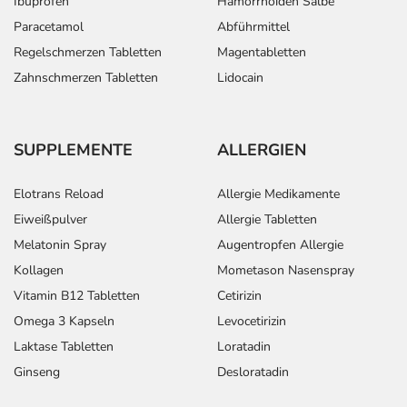
Ibuprofen
Hämorrhoiden Salbe
Paracetamol
Abführmittel
Regelschmerzen Tabletten
Magentabletten
Zahnschmerzen Tabletten
Lidocain
SUPPLEMENTE
ALLERGIEN
Elotrans Reload
Allergie Medikamente
Eiweißpulver
Allergie Tabletten
Melatonin Spray
Augentropfen Allergie
Kollagen
Mometason Nasenspray
Vitamin B12 Tabletten
Cetirizin
Omega 3 Kapseln
Levocetirizin
Laktase Tabletten
Loratadin
Ginseng
Desloratadin