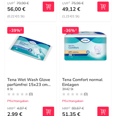
79,90 €
75,96 €
1
1
UVP
UVP
56,00 €
49,12 €
(0,22 €/1 St)
(1,23 €/1 St)
-39%
-36%
4
4
Tena Wet Wash Glove
Tena Comfort normal
parfümfrei 15x23 cm
Einlagen
blau
8 St
3X42 St
(0)
(0)
Pflichtangaben
Pflichtangaben
4,87 €
80,67 €
2
2
MRP
MRP
2,99 €
51,35 €