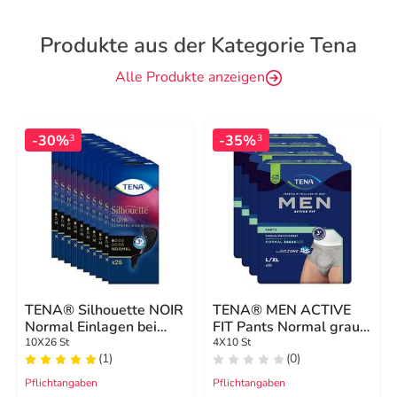
Produkte aus der Kategorie Tena
Alle Produkte anzeigen
-30%
-35%
3
3
TENA® Silhouette NOIR
TENA® MEN ACTIVE
Normal Einlagen bei
FIT Pants Normal grau
Inkontinenz
L/XL bei Inkontinenz
10X26 St
4X10 St
(1)
(0)
Pflichtangaben
Pflichtangaben