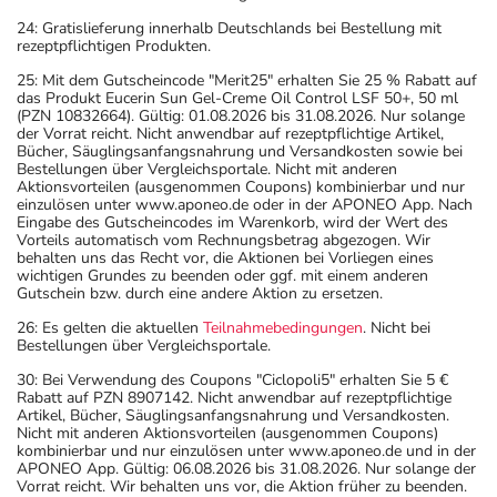
24: Gratislieferung innerhalb Deutschlands bei Bestellung mit
rezeptpflichtigen Produkten.
25: Mit dem Gutscheincode "Merit25" erhalten Sie 25 % Rabatt auf
das Produkt Eucerin Sun Gel-Creme Oil Control LSF 50+, 50 ml
(PZN 10832664). Gültig: 01.08.2026 bis 31.08.2026. Nur solange
der Vorrat reicht. Nicht anwendbar auf rezeptpflichtige Artikel,
Bücher, Säuglingsanfangsnahrung und Versandkosten sowie bei
Bestellungen über Vergleichsportale. Nicht mit anderen
Aktionsvorteilen (ausgenommen Coupons) kombinierbar und nur
einzulösen unter www.aponeo.de oder in der APONEO App. Nach
Eingabe des Gutscheincodes im Warenkorb, wird der Wert des
Vorteils automatisch vom Rechnungsbetrag abgezogen. Wir
behalten uns das Recht vor, die Aktionen bei Vorliegen eines
wichtigen Grundes zu beenden oder ggf. mit einem anderen
Gutschein bzw. durch eine andere Aktion zu ersetzen.
26: Es gelten die aktuellen
Teilnahmebedingungen
. Nicht bei
Bestellungen über Vergleichsportale.
30: Bei Verwendung des Coupons "Ciclopoli5" erhalten Sie 5 €
Rabatt auf PZN 8907142. Nicht anwendbar auf rezeptpflichtige
Artikel, Bücher, Säuglingsanfangsnahrung und Versandkosten.
Nicht mit anderen Aktionsvorteilen (ausgenommen Coupons)
kombinierbar und nur einzulösen unter www.aponeo.de und in der
APONEO App. Gültig: 06.08.2026 bis 31.08.2026. Nur solange der
Vorrat reicht. Wir behalten uns vor, die Aktion früher zu beenden.