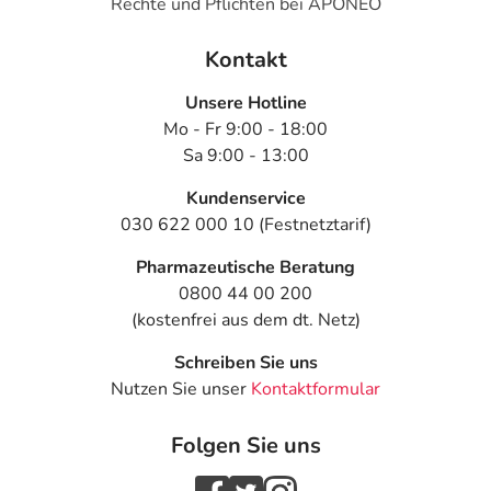
Rechte und Pflichten bei APONEO
unabhängigen Skin Health Alliance aufgrund ihrer
Hautfreundlichkeit für gut befunden worden.
Kontakt
Adresse des Anbieters/Herstellers
Unsere Hotline
Essity Germany GmbH
Mo - Fr 9:00 - 18:00
Sandhofer Str. 176
Sa 9:00 - 13:00
68305 Mannheim
Kundenservice
elektronische Adresse: https://www.essity.de/ |
030 622 000 10 (Festnetztarif)
info.deutschland@essity.com
Pharmazeutische Beratung
Angaben gem. EU-Produktsicherheitsverordnung (GPSR)
0800 44 00 200
anzeigen
(kostenfrei aus dem dt. Netz)
Schreiben Sie uns
Nutzen Sie unser
Kontaktformular
Folgen Sie uns