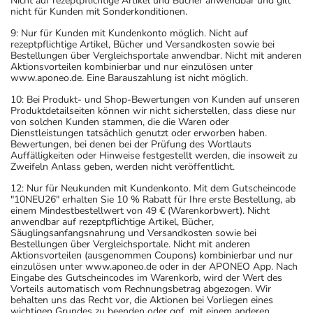
Nicht auf rezeptpflichtige Artikel und Bücher anwendbar und gilt
nicht für Kunden mit Sonderkonditionen.
9: Nur für Kunden mit Kundenkonto möglich. Nicht auf
rezeptpflichtige Artikel, Bücher und Versandkosten sowie bei
Bestellungen über Vergleichsportale anwendbar. Nicht mit anderen
Aktionsvorteilen kombinierbar und nur einzulösen unter
www.aponeo.de. Eine Barauszahlung ist nicht möglich.
10: Bei Produkt- und Shop-Bewertungen von Kunden auf unseren
Produktdetailseiten können wir nicht sicherstellen, dass diese nur
von solchen Kunden stammen, die die Waren oder
Dienstleistungen tatsächlich genutzt oder erworben haben.
Bewertungen, bei denen bei der Prüfung des Wortlauts
Auffälligkeiten oder Hinweise festgestellt werden, die insoweit zu
Zweifeln Anlass geben, werden nicht veröffentlicht.
12: Nur für Neukunden mit Kundenkonto. Mit dem Gutscheincode
"10NEU26" erhalten Sie 10 % Rabatt für Ihre erste Bestellung, ab
einem Mindestbestellwert von 49 € (Warenkorbwert). Nicht
anwendbar auf rezeptpflichtige Artikel, Bücher,
Säuglingsanfangsnahrung und Versandkosten sowie bei
Bestellungen über Vergleichsportale. Nicht mit anderen
Aktionsvorteilen (ausgenommen Coupons) kombinierbar und nur
einzulösen unter www.aponeo.de oder in der APONEO App. Nach
Eingabe des Gutscheincodes im Warenkorb, wird der Wert des
Vorteils automatisch vom Rechnungsbetrag abgezogen. Wir
behalten uns das Recht vor, die Aktionen bei Vorliegen eines
wichtigen Grundes zu beenden oder ggf. mit einem anderen