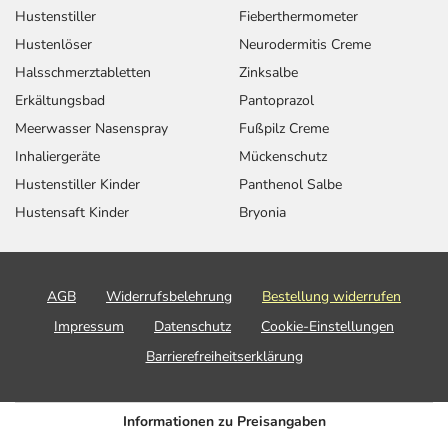
Hustenstiller
Fieberthermometer
Hustenlöser
Neurodermitis Creme
Halsschmerztabletten
Zinksalbe
Erkältungsbad
Pantoprazol
Meerwasser Nasenspray
Fußpilz Creme
Inhaliergeräte
Mückenschutz
Hustenstiller Kinder
Panthenol Salbe
Hustensaft Kinder
Bryonia
AGB
Widerrufsbelehrung
Bestellung widerrufen
Impressum
Datenschutz
Cookie-Einstellungen
Barrierefreiheitserklärung
Informationen zu Preisangaben