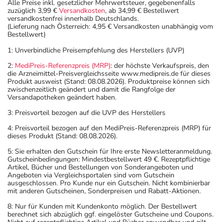
Alle Preise inkl. gesetzlicher Mehrwertsteuer, gegebenenfalls
zuzüglich 3,99 €
Versandkosten
, ab 34,99 € Bestellwert
versandkostenfrei innerhalb Deutschlands.
(Lieferung nach Österreich: 4,95 € Versandkosten unabhängig vom
Bestellwert)
1: Unverbindliche Preisempfehlung des Herstellers (UVP)
2:
MediPreis-Referenzpreis (MRP)
: der höchste Verkaufspreis, den
die Arzneimittel-Preisvergleichsseite www.medipreis.de für dieses
Produkt ausweist (Stand: 08.08.2026). Produktpreise können sich
zwischenzeitlich geändert und damit die Rangfolge der
Versandapotheken geändert haben.
3: Preisvorteil bezogen auf die UVP des Herstellers
4: Preisvorteil bezogen auf den MediPreis-Referenzpreis (MRP) für
dieses Produkt (Stand: 08.08.2026).
5: Sie erhalten den Gutschein für Ihre erste Newsletteranmeldung.
Gutscheinbedingungen: Mindestbestellwert 49 €. Rezeptpflichtige
Artikel, Bücher und Bestellungen von Sonderangeboten und
Angeboten via Vergleichsportalen sind vom Gutschein
ausgeschlossen. Pro Kunde nur ein Gutschein. Nicht kombinierbar
mit anderen Gutscheinen, Sonderpreisen und Rabatt-Aktionen.
8: Nur für Kunden mit Kundenkonto möglich. Der Bestellwert
berechnet sich abzüglich ggf. eingelöster Gutscheine und Coupons.