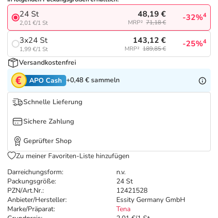
Refluthin, Lasea & Carmenthin Deals
Sport & Fitness
Täglich gut versorgt
48,19 €
24 St
4
-32%
MRP²
71,18 €
2,01 €/1 St
Salus Deals
Tierapotheke
143,12 €
3x24 St
4
-25%
MRP²
189,85 €
1,99 €/1 St
Vitamine & Mineralstoffe
Versandkostenfrei
+0,48 €
sammeln
APO Cash
Marken
Schnelle Lieferung
Sichere Zahlung
Geprüfter Shop
Zu meiner Favoriten-Liste hinzufügen
Darreichungsform:
n.v.
Packungsgröße:
24 St
PZN/Art.Nr.:
12421528
Anbieter/Hersteller:
Essity Germany GmbH
Marke/Präparat:
Tena