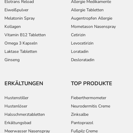
Elotrans Reload
Allergie Medikamente
Eiweißpulver
Allergie Tabletten
Melatonin Spray
Augentropfen Allergie
Kollagen
Mometason Nasenspray
Vitamin B12 Tabletten
Cetirizin
Omega 3 Kapseln
Levocetirizin
Laktase Tabletten
Loratadin
Ginseng
Desloratadin
ERKÄLTUNGEN
TOP PRODUKTE
Hustenstiller
Fieberthermometer
Hustenlöser
Neurodermitis Creme
Halsschmerztabletten
Zinksalbe
Erkältungsbad
Pantoprazol
Meerwasser Nasenspray
Fußpilz Creme