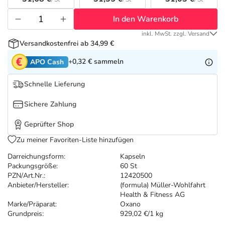
Refluthin, Lasea & Carmenthin Deals
Sport & Fitness
Täglich gut versorgt
In den Warenkorb
Salus Deals
Tierapotheke
inkl. MwSt. zzgl. Versand
Versandkostenfrei ab 34,99 €
Vitamine & Mineralstoffe
+0,32 €
sammeln
APO Cash
Schnelle Lieferung
Marken
Sichere Zahlung
Geprüfter Shop
Zu meiner Favoriten-Liste hinzufügen
Darreichungsform:
Kapseln
Packungsgröße:
60 St
PZN/Art.Nr.:
12420500
Anbieter/Hersteller:
(formula) Müller-Wohlfahrt
Health & Fitness AG
Marke/Präparat:
Oxano
Grundpreis:
929,02 €/1 kg