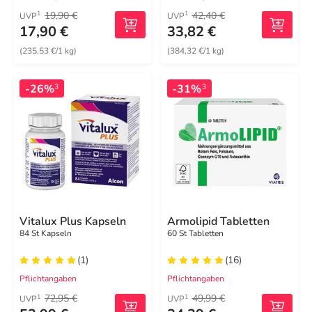
19,90 €
42,40 €
1
1
UVP
UVP
17,90 €
33,82 €
(235,53 €/1 kg)
(384,32 €/1 kg)
-26%
-31%
3
3
Vitalux Plus Kapseln
Armolipid Tabletten
84 St Kapseln
60 St Tabletten
(1)
(16)
Pflichtangaben
Pflichtangaben
72,95 €
49,99 €
1
1
UVP
UVP