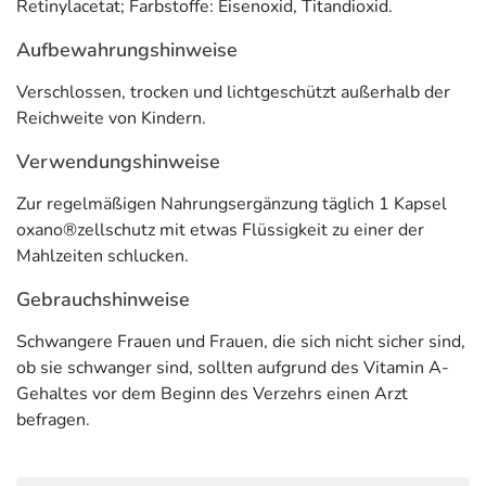
Retinylacetat; Farbstoffe: Eisenoxid, Titandioxid.
Oxano Zellschutz unterstützt damit den Körper bei den
vielfältigen Belastungen des Alltags als regelmäßige
Aufbewahrungshinweise
Ergänzung der täglichen Nährstoffzufuhr.
Verschlossen, trocken und lichtgeschützt außerhalb der
Die Zusammensetzung von Oxano Zellschutz
Reichweite von Kindern.
berücksichtigt wichtige ernährungsphysiologische
Erkenntnisse.
Verwendungshinweise
Hinweise
Zur regelmäßigen Nahrungsergänzung täglich 1 Kapsel
oxano®zellschutz mit etwas Flüssigkeit zu einer der
Vegan. Glutenfrei. Laktosefrei.
Mahlzeiten schlucken.
Adresse des Lebensmittel-Unternehmens
Gebrauchshinweise
(formula) Müller-Wohlfahrt Health & Fitness AG
Schwangere Frauen und Frauen, die sich nicht sicher sind,
Konrad-Zuse-Platz 8
ob sie schwanger sind, sollten aufgrund des Vitamin A-
81829 München
Gehaltes vor dem Beginn des Verzehrs einen Arzt
befragen.
Informationen zu diesem Lebensmittel (wie z. B. Zutaten,
Allergene) sind bei den Lebensmittelangaben als pdf
hinterlegt. (oben)