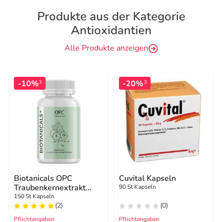
Produkte aus der Kategorie
Antioxidantien
Alle Produkte anzeigen
-10%
-20%
3
3
Biotanicals OPC
Cuvital Kapseln
Traubenkernextrakt
90 St Kapseln
Kapseln
150 St Kapseln
(2)
(0)
Pflichtangaben
Pflichtangaben