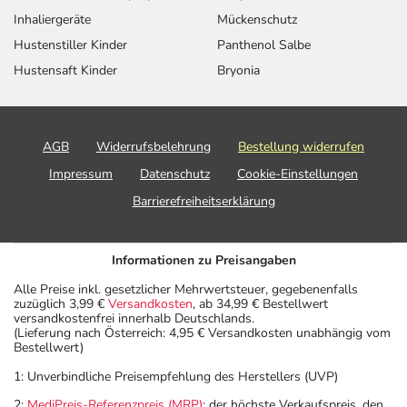
Inhaliergeräte
Mückenschutz
Hustenstiller Kinder
Panthenol Salbe
Hustensaft Kinder
Bryonia
AGB
Widerrufsbelehrung
Bestellung widerrufen
Impressum
Datenschutz
Cookie-Einstellungen
Barrierefreiheitserklärung
Informationen zu Preisangaben
Alle Preise inkl. gesetzlicher Mehrwertsteuer, gegebenenfalls
zuzüglich 3,99 €
Versandkosten
, ab 34,99 € Bestellwert
versandkostenfrei innerhalb Deutschlands.
(Lieferung nach Österreich: 4,95 € Versandkosten unabhängig vom
Bestellwert)
1: Unverbindliche Preisempfehlung des Herstellers (UVP)
2:
MediPreis-Referenzpreis (MRP)
: der höchste Verkaufspreis, den