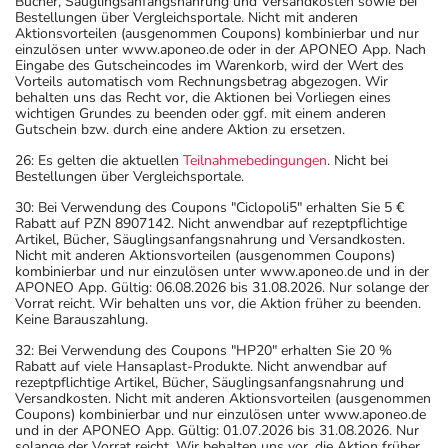
Bücher, Säuglingsanfangsnahrung und Versandkosten sowie bei
Bestellungen über Vergleichsportale. Nicht mit anderen
Aktionsvorteilen (ausgenommen Coupons) kombinierbar und nur
einzulösen unter www.aponeo.de oder in der APONEO App. Nach
Eingabe des Gutscheincodes im Warenkorb, wird der Wert des
Vorteils automatisch vom Rechnungsbetrag abgezogen. Wir
behalten uns das Recht vor, die Aktionen bei Vorliegen eines
wichtigen Grundes zu beenden oder ggf. mit einem anderen
Gutschein bzw. durch eine andere Aktion zu ersetzen.
26: Es gelten die aktuellen
Teilnahmebedingungen
. Nicht bei
Bestellungen über Vergleichsportale.
30: Bei Verwendung des Coupons "Ciclopoli5" erhalten Sie 5 €
Rabatt auf PZN 8907142. Nicht anwendbar auf rezeptpflichtige
Artikel, Bücher, Säuglingsanfangsnahrung und Versandkosten.
Nicht mit anderen Aktionsvorteilen (ausgenommen Coupons)
kombinierbar und nur einzulösen unter www.aponeo.de und in der
APONEO App. Gültig: 06.08.2026 bis 31.08.2026. Nur solange der
Vorrat reicht. Wir behalten uns vor, die Aktion früher zu beenden.
Keine Barauszahlung.
32: Bei Verwendung des Coupons "HP20" erhalten Sie 20 %
Rabatt auf viele Hansaplast-Produkte. Nicht anwendbar auf
rezeptpflichtige Artikel, Bücher, Säuglingsanfangsnahrung und
Versandkosten. Nicht mit anderen Aktionsvorteilen (ausgenommen
Coupons) kombinierbar und nur einzulösen unter www.aponeo.de
und in der APONEO App. Gültig: 01.07.2026 bis 31.08.2026. Nur
solange der Vorrat reicht. Wir behalten uns vor, die Aktion früher