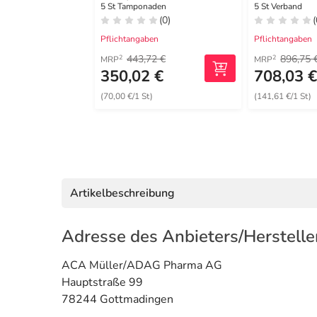
Verband
5 St Tamponaden
5 St Verband
(0)
(
Pflichtangaben
Pflichtangaben
443,72 €
896,75 
2
2
MRP
MRP
350,02 €
708,03 
(70,00 €/1 St)
(141,61 €/1 St)
Artikelbeschreibung
Adresse des Anbieters/Herstelle
ACA Müller/ADAG Pharma AG
Hauptstraße 99
78244 Gottmadingen