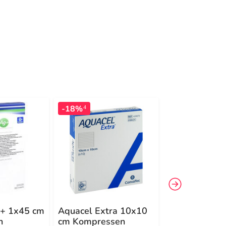
-18%
-16%
4
4
 + 1x45 cm
Aquacel Extra 10x10
Aquacel Ag +
n
cm Kompressen
10x10 cm