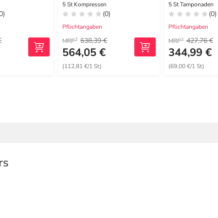
Kompressen
5 St Kompressen
5 St Tamponaden
0)
(0)
(0)
Pflichtangaben
Pflichtangaben
€
638,39 €
427,76 €
2
2
MRP
MRP
€
564,05 €
344,99 €
(112,81 €/1 St)
(69,00 €/1 St)
rs