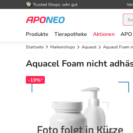
Trusted Shops: sehr gut
Ver
Produkte
Tierapotheke
Aktionen
APO
Startseite
Markenshops
Aquacel
Aquacel Foam n
Aquacel Foam nicht adhäs
-19%
4