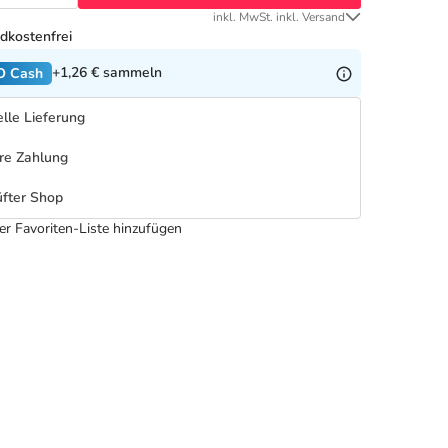
inkl. MwSt. inkl. Versand
dkostenfrei
+1,26 €
sammeln
O Cash
lle Lieferung
re Zahlung
fter Shop
er Favoriten-Liste hinzufügen