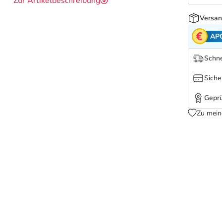
Zur Artikelbeschreibung
Versan
AP
Schne
Siche
Geprü
Zu mein