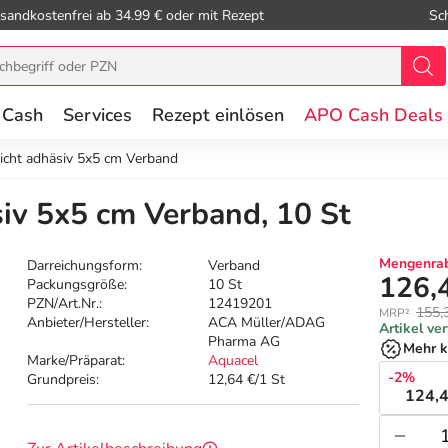
sandkostenfrei ab 34.99 € oder mit Rezept
Sc
 Cash
Services
Rezept einlösen
APO Cash Deals
icht adhäsiv 5x5 cm Verband
iv 5x5 cm Verband, 10 St
Mengenrab
Darreichungsform:
Verband
126,
Packungsgröße:
10 St
PZN/Art.Nr.:
12419201
155,
MRP²
Anbieter/Hersteller:
ACA Müller/ADAG
Artikel ve
Pharma AG
Mehr k
Marke/Präparat:
Aquacel
-2%
Grundpreis:
12,64 €/1 St
124,4