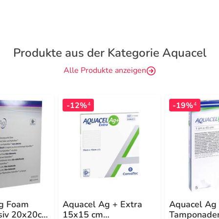
Produkte aus der Kategorie Aquacel
Alle Produkte anzeigen
-12%
-19%
4
4
g Foam
Aquacel Ag + Extra
Aquacel Ag
äsiv 20x20cm
15x15 cm
Tamponade