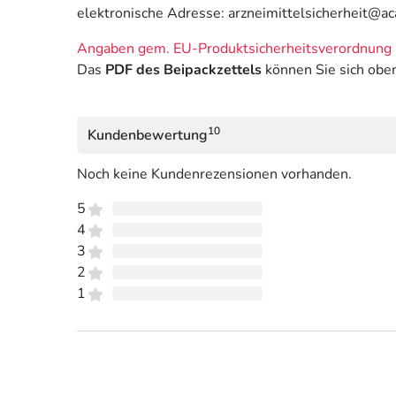
elektronische Adresse: arzneimittelsicherheit@a
Angaben gem. EU-Produktsicherheitsverordnung 
Das
PDF des Beipackzettels
können Sie sich obe
10
Kundenbewertung
Noch keine Kundenrezensionen vorhanden.
5
4
3
2
1