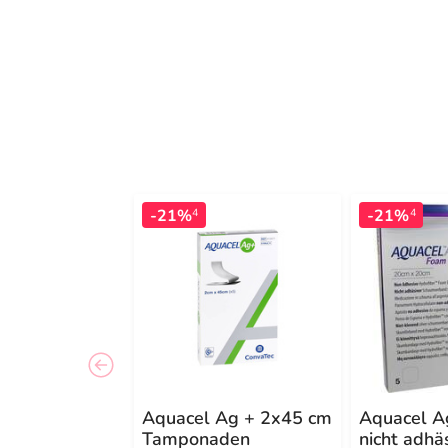
-21%
-21%
4
4
Aquacel Ag + 2x45 cm
Aquacel A
Tamponaden
nicht adh