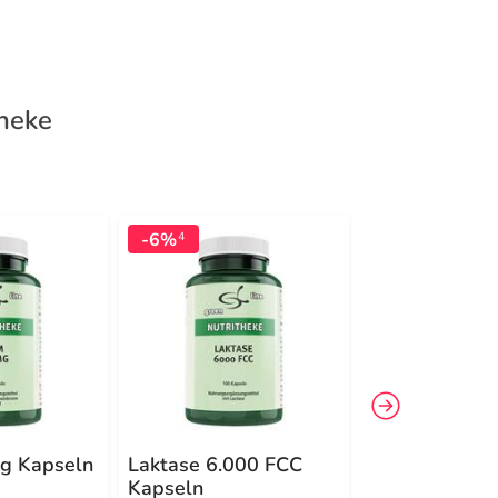
theke
-6%
-6%
4
4
g Kapseln
Laktase 6.000 FCC
Astaxanthin 
Kapseln
60 St Kapseln