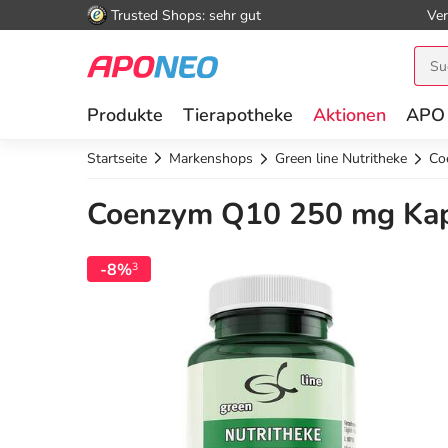
Trusted Shops: sehr gut
Ver
Produkte
Tierapotheke
Aktionen
APO
Startseite
Markenshops
Green line Nutritheke
Co
Coenzym Q10 250 mg Kap
-8%
3