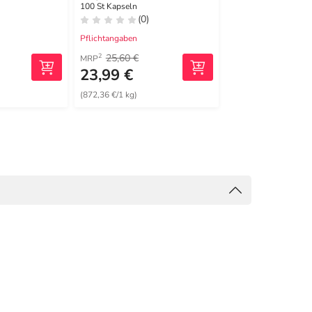
100 St Kapseln
(0)
(1)
Pflichtangaben
Pflichtangaben
25,60 €
22,25 €
2
2
MRP
MRP
23,99 €
20,99 €
(872,36 €/1 kg)
(1447,59 €/1 kg)