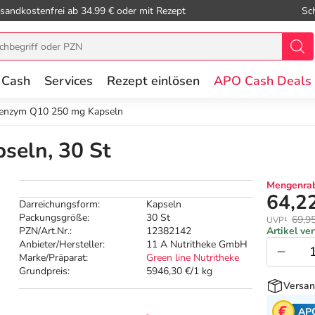
sandkostenfrei ab 34.99 € oder mit Rezept
Sc
 Cash
Services
Rezept einlösen
APO Cash Deals
enzym Q10 250 mg Kapseln
seln, 30 St
Mengenrab
64,2
Darreichungsform:
Kapseln
Packungsgröße:
30 St
69,9
UVP¹
PZN/Art.Nr.:
12382142
Artikel ve
Anbieter/Hersteller:
11 A Nutritheke GmbH
Marke/Präparat:
Green line Nutritheke
Grundpreis:
5946,30 €/1 kg
Versan
AP