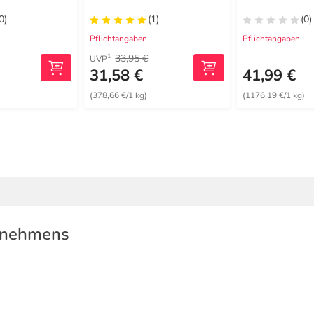
0)
(1)
(0)
Pflichtangaben
Pflichtangaben
33,95 €
1
UVP
31,58 €
41,99 €
(378,66 €/1 kg)
(1176,19 €/1 kg)
rnehmens