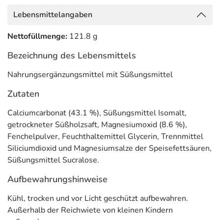
Adresse des Lebensmittel-Unternehmens
Lebensmittelangaben
Teofarma s.r.l.
Via F. Illi Cervi 8
Nettofüllmenge:
121.8 g
27010 Valle Salimbene
Bezeichnung des Lebensmittels
Nahrungsergänzungsmittel mit Süßungsmittel
Zutaten
Calciumcarbonat (43.1 %), Süßungsmittel Isomalt,
getrockneter Süßholzsaft, Magnesiumoxid (8.6 %),
Fenchelpulver, Feuchthaltemittel Glycerin, Trennmittel
Siliciumdioxid und Magnesiumsalze der Speisefettsäuren,
Süßungsmittel Sucralose.
Aufbewahrungshinweise
Kühl, trocken und vor Licht geschützt aufbewahren.
Außerhalb der Reichwiete von kleinen Kindern