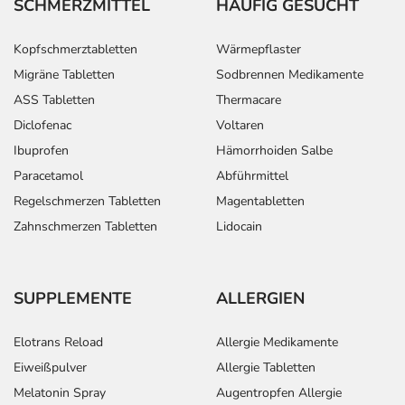
SCHMERZMITTEL
HÄUFIG GESUCHT
Kopfschmerztabletten
Wärmepflaster
Migräne Tabletten
Sodbrennen Medikamente
ASS Tabletten
Thermacare
Diclofenac
Voltaren
Ibuprofen
Hämorrhoiden Salbe
Paracetamol
Abführmittel
Regelschmerzen Tabletten
Magentabletten
Zahnschmerzen Tabletten
Lidocain
SUPPLEMENTE
ALLERGIEN
Elotrans Reload
Allergie Medikamente
Eiweißpulver
Allergie Tabletten
Melatonin Spray
Augentropfen Allergie