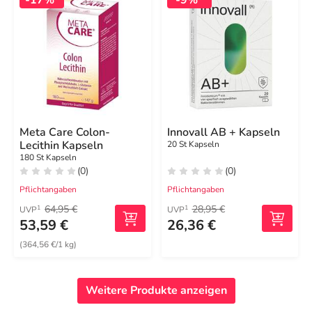
Meta Care Colon-
Innovall AB + Kapseln
Lecithin Kapseln
20 St Kapseln
180 St Kapseln
(0)
(0)
Pflichtangaben
Pflichtangaben
64,95 €
28,95 €
1
1
UVP
UVP
53,59 €
26,36 €
(364,56 €/1 kg)
Weitere Produkte anzeigen