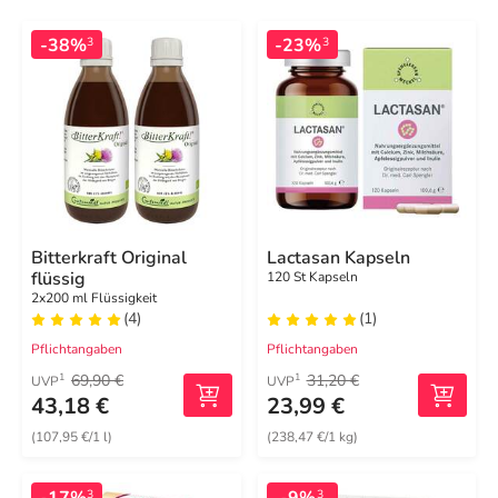
-38%
-23%
3
3
Bitterkraft Original
Lactasan Kapseln
flüssig
120 St Kapseln
2x200 ml Flüssigkeit
(4)
(1)
Pflichtangaben
Pflichtangaben
69,90 €
31,20 €
1
1
UVP
UVP
43,18 €
23,99 €
(107,95 €/1 l)
(238,47 €/1 kg)
-17%
-9%
3
3