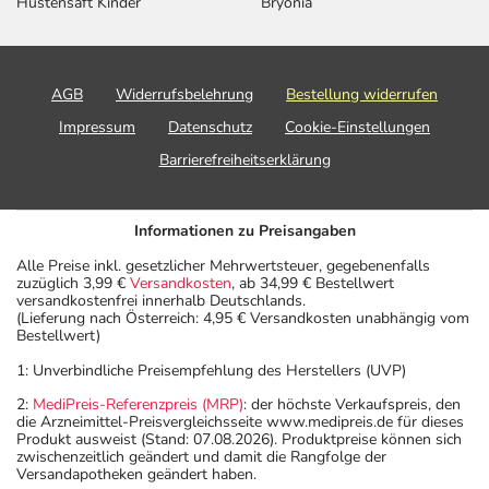
Hustensaft Kinder
Bryonia
AGB
Widerrufsbelehrung
Bestellung widerrufen
Impressum
Datenschutz
Cookie-Einstellungen
Barrierefreiheitserklärung
Informationen zu Preisangaben
Alle Preise inkl. gesetzlicher Mehrwertsteuer, gegebenenfalls
zuzüglich 3,99 €
Versandkosten
, ab 34,99 € Bestellwert
versandkostenfrei innerhalb Deutschlands.
(Lieferung nach Österreich: 4,95 € Versandkosten unabhängig vom
Bestellwert)
1: Unverbindliche Preisempfehlung des Herstellers (UVP)
2:
MediPreis-Referenzpreis (MRP)
: der höchste Verkaufspreis, den
die Arzneimittel-Preisvergleichsseite www.medipreis.de für dieses
Produkt ausweist (Stand: 07.08.2026). Produktpreise können sich
zwischenzeitlich geändert und damit die Rangfolge der
Versandapotheken geändert haben.