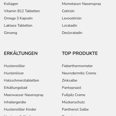
Kollagen
Mometason Nasenspray
Vitamin B12 Tabletten
Cetirizin
Omega 3 Kapseln
Levocetirizin
Laktase Tabletten
Loratadin
Ginseng
Desloratadin
ERKÄLTUNGEN
TOP PRODUKTE
Hustenstiller
Fieberthermometer
Hustenlöser
Neurodermitis Creme
Halsschmerztabletten
Zinksalbe
Erkältungsbad
Pantoprazol
Meerwasser Nasenspray
Fußpilz Creme
Inhaliergeräte
Mückenschutz
Hustenstiller Kinder
Panthenol Salbe