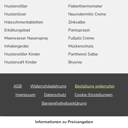
Hustenstiller
Fieberthermometer
Hustenlöser
Neurodermitis Creme
Halsschmerztabletten
Zinksalbe
Erkältungsbad
Pantoprazol
Meerwasser Nasenspray
Fußpilz Creme
Inhaliergeräte
Mückenschutz
Hustenstiller Kinder
Panthenol Salbe
Hustensaft Kinder
Bryonia
AGB
Widerrufsbelehrung
Bestellung widerrufen
Impressum
Datenschutz
Cookie-Einstellungen
Barrierefreiheitserklärung
Informationen zu Preisangaben