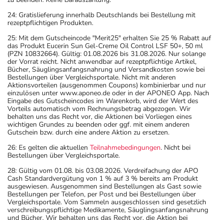
24: Gratislieferung innerhalb Deutschlands bei Bestellung mit
rezeptpflichtigen Produkten.
25: Mit dem Gutscheincode "Merit25" erhalten Sie 25 % Rabatt auf
das Produkt Eucerin Sun Gel-Creme Oil Control LSF 50+, 50 ml
(PZN 10832664). Gültig: 01.08.2026 bis 31.08.2026. Nur solange
der Vorrat reicht. Nicht anwendbar auf rezeptpflichtige Artikel,
Bücher, Säuglingsanfangsnahrung und Versandkosten sowie bei
Bestellungen über Vergleichsportale. Nicht mit anderen
Aktionsvorteilen (ausgenommen Coupons) kombinierbar und nur
einzulösen unter www.aponeo.de oder in der APONEO App. Nach
Eingabe des Gutscheincodes im Warenkorb, wird der Wert des
Vorteils automatisch vom Rechnungsbetrag abgezogen. Wir
behalten uns das Recht vor, die Aktionen bei Vorliegen eines
wichtigen Grundes zu beenden oder ggf. mit einem anderen
Gutschein bzw. durch eine andere Aktion zu ersetzen.
26: Es gelten die aktuellen
Teilnahmebedingungen
. Nicht bei
Bestellungen über Vergleichsportale.
28: Gültig vom 01.08. bis 03.08.2026. Verdreifachung der APO
Cash Standardvergütung von 1 % auf 3 % bereits am Produkt
ausgewiesen. Ausgenommen sind Bestellungen als Gast sowie
Bestellungen per Telefon, per Post und bei Bestellungen über
Vergleichsportale. Vom Sammeln ausgeschlossen sind gesetzlich
verschreibungspflichtige Medikamente, Säuglingsanfangsnahrung
und Bücher. Wir behalten uns das Recht vor, die Aktion bei