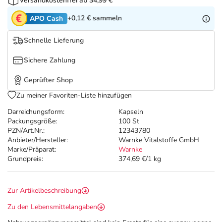
Refluthin, Lasea & Carmenthin Deals
Sport & Fitness
Täglich gut versorgt
Versandkostenfrei ab 34,99 €
+0,12 €
sammeln
APO Cash
Salus Deals
Tierapotheke
Schnelle Lieferung
Vitamine & Mineralstoffe
Sichere Zahlung
Geprüfter Shop
Marken
Zu meiner Favoriten-Liste hinzufügen
Darreichungsform:
Kapseln
Packungsgröße:
100 St
PZN/Art.Nr.:
12343780
Anbieter/Hersteller:
Warnke Vitalstoffe GmbH
Marke/Präparat:
Warnke
Grundpreis:
374,69 €/1 kg
Zur Artikelbeschreibung
Zu den Lebensmittelangaben