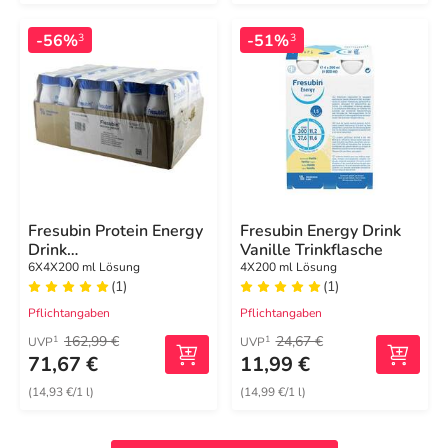
-56%
-51%
3
3
Fresubin Protein Energy
Fresubin Energy Drink
Drink
Vanille Trinkflasche
Mischkart.Trinkflasche
6X4X200 ml Lösung
4X200 ml Lösung
(1)
(1)
Pflichtangaben
Pflichtangaben
162,99 €
24,67 €
1
1
UVP
UVP
71,67 €
11,99 €
(14,93 €/1 l)
(14,99 €/1 l)