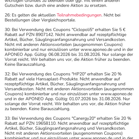
wichtigen Grundes zu beenden oder ggf. mit einem anderen
Gutschein bzw. durch eine andere Aktion zu ersetzen.
26: Es gelten die aktuellen
Teilnahmebedingungen
. Nicht bei
Bestellungen über Vergleichsportale.
30: Bei Verwendung des Coupons "Ciclopoli5" erhalten Sie 5 €
Rabatt auf PZN 8907142. Nicht anwendbar auf rezeptpflichtige
Artikel, Bücher, Säuglingsanfangsnahrung und Versandkosten.
Nicht mit anderen Aktionsvorteilen (ausgenommen Coupons)
kombinierbar und nur einzulösen unter www.aponeo.de und in der
APONEO App. Gültig: 06.08.2026 bis 31.08.2026. Nur solange der
Vorrat reicht. Wir behalten uns vor, die Aktion früher zu beenden.
Keine Barauszahlung.
32: Bei Verwendung des Coupons "HP20" erhalten Sie 20 %
Rabatt auf viele Hansaplast-Produkte. Nicht anwendbar auf
rezeptpflichtige Artikel, Bücher, Säuglingsanfangsnahrung und
Versandkosten. Nicht mit anderen Aktionsvorteilen (ausgenommen
Coupons) kombinierbar und nur einzulösen unter www.aponeo.de
und in der APONEO App. Gültig: 01.07.2026 bis 31.08.2026. Nur
solange der Vorrat reicht. Wir behalten uns vor, die Aktion früher
zu beenden. Keine Barauszahlung.
33: Bei Verwendung des Coupons "Canergy20" erhalten Sie 20 %
Rabatt auf PZN 19658110. Nicht anwendbar auf rezeptpflichtige
Artikel, Bücher, Säuglingsanfangsnahrung und Versandkosten.
Nicht mit anderen Aktionsvorteilen (ausgenommen Coupons)
kombinierbar und nur einzulösen unter www.aponeo.de und in der