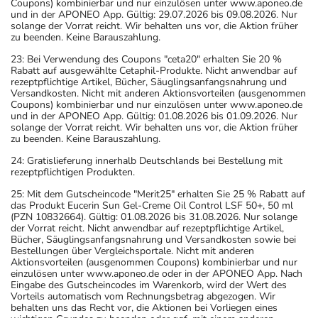
Coupons) kombinierbar und nur einzulösen unter www.aponeo.de
und in der APONEO App. Gültig: 29.07.2026 bis 09.08.2026. Nur
solange der Vorrat reicht. Wir behalten uns vor, die Aktion früher
zu beenden. Keine Barauszahlung.
23: Bei Verwendung des Coupons "ceta20" erhalten Sie 20 %
Rabatt auf ausgewählte Cetaphil-Produkte. Nicht anwendbar auf
rezeptpflichtige Artikel, Bücher, Säuglingsanfangsnahrung und
Versandkosten. Nicht mit anderen Aktionsvorteilen (ausgenommen
Coupons) kombinierbar und nur einzulösen unter www.aponeo.de
und in der APONEO App. Gültig: 01.08.2026 bis 01.09.2026. Nur
solange der Vorrat reicht. Wir behalten uns vor, die Aktion früher
zu beenden. Keine Barauszahlung.
24: Gratislieferung innerhalb Deutschlands bei Bestellung mit
rezeptpflichtigen Produkten.
25: Mit dem Gutscheincode "Merit25" erhalten Sie 25 % Rabatt auf
das Produkt Eucerin Sun Gel-Creme Oil Control LSF 50+, 50 ml
(PZN 10832664). Gültig: 01.08.2026 bis 31.08.2026. Nur solange
der Vorrat reicht. Nicht anwendbar auf rezeptpflichtige Artikel,
Bücher, Säuglingsanfangsnahrung und Versandkosten sowie bei
Bestellungen über Vergleichsportale. Nicht mit anderen
Aktionsvorteilen (ausgenommen Coupons) kombinierbar und nur
einzulösen unter www.aponeo.de oder in der APONEO App. Nach
Eingabe des Gutscheincodes im Warenkorb, wird der Wert des
Vorteils automatisch vom Rechnungsbetrag abgezogen. Wir
behalten uns das Recht vor, die Aktionen bei Vorliegen eines