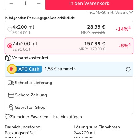
Refluthin, Lasea & Carmenthin Deals
Sport & Fitness
Täglich gut versorgt
In den Warenkorb
inkl. MwSt. inkl. Versand
Salus Deals
Tierapotheke
In folgenden Packungsgrößen erhältlich:
28,99 €
4x200 ml
4
-14%
MRP²
33,68 €
36,24 €/1 l
Vitamine & Mineralstoffe
157,99 €
24x200 ml
4
-8%
MRP²
170,90 €
32,91 €/1 l
Marken
Versandkostenfrei
+1,58 €
sammeln
APO Cash
Schnelle Lieferung
Sichere Zahlung
Geprüfter Shop
Zu meiner Favoriten-Liste hinzufügen
Darreichungsform:
Lösung zum Einnehmen
Packungsgröße:
24X200 ml