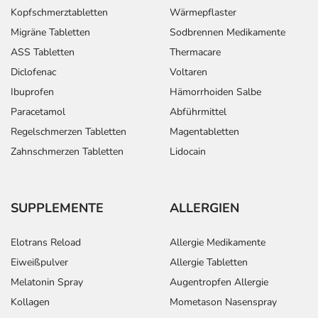
Kopfschmerztabletten
Wärmepflaster
Migräne Tabletten
Sodbrennen Medikamente
ASS Tabletten
Thermacare
Diclofenac
Voltaren
Ibuprofen
Hämorrhoiden Salbe
Paracetamol
Abführmittel
Regelschmerzen Tabletten
Magentabletten
Zahnschmerzen Tabletten
Lidocain
SUPPLEMENTE
ALLERGIEN
Elotrans Reload
Allergie Medikamente
Eiweißpulver
Allergie Tabletten
Melatonin Spray
Augentropfen Allergie
Kollagen
Mometason Nasenspray