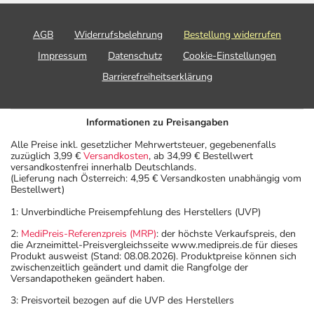
AGB
Widerrufsbelehrung
Bestellung widerrufen
Impressum
Datenschutz
Cookie-Einstellungen
Barrierefreiheitserklärung
Informationen zu Preisangaben
Alle Preise inkl. gesetzlicher Mehrwertsteuer, gegebenenfalls
zuzüglich 3,99 €
Versandkosten
, ab 34,99 € Bestellwert
versandkostenfrei innerhalb Deutschlands.
(Lieferung nach Österreich: 4,95 € Versandkosten unabhängig vom
Bestellwert)
1: Unverbindliche Preisempfehlung des Herstellers (UVP)
2:
MediPreis-Referenzpreis (MRP)
: der höchste Verkaufspreis, den
die Arzneimittel-Preisvergleichsseite www.medipreis.de für dieses
Produkt ausweist (Stand: 08.08.2026). Produktpreise können sich
zwischenzeitlich geändert und damit die Rangfolge der
Versandapotheken geändert haben.
3: Preisvorteil bezogen auf die UVP des Herstellers