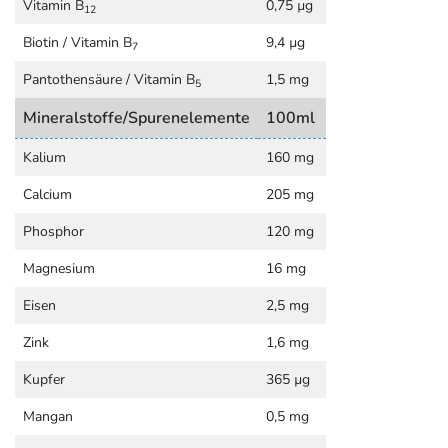
Vitamin B
0,75 µg
12
Biotin / Vitamin B
9,4 µg
7
Pantothensäure / Vitamin B
1,5 mg
5
Mineralstoffe/Spurenelemente
100ml
Kalium
160 mg
Calcium
205 mg
Phosphor
120 mg
Magnesium
16 mg
Eisen
2,5 mg
Zink
1,6 mg
Kupfer
365 µg
Mangan
0,5 mg