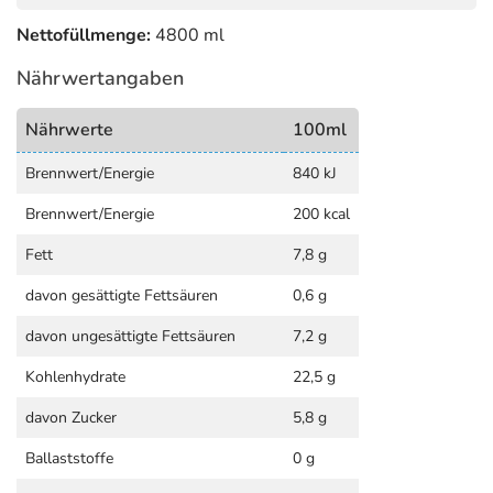
Nettofüllmenge:
4800 ml
Nährwertangaben
Nährwerte
100ml
Brennwert/Energie
840 kJ
Brennwert/Energie
200 kcal
Fett
7,8 g
davon gesättigte Fettsäuren
0,6 g
davon ungesättigte Fettsäuren
7,2 g
Kohlenhydrate
22,5 g
davon Zucker
5,8 g
Ballaststoffe
0 g