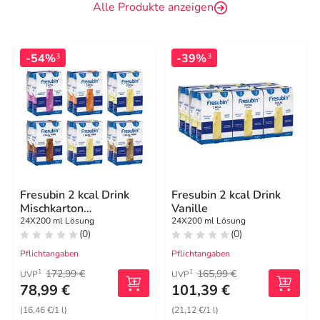
Alle Produkte anzeigen
-54%
-39%
3
3
Fresubin 2 kcal Drink
Fresubin 2 kcal Drink
Mischkarton
Vanille
Trinkflasche
24X200 ml Lösung
24X200 ml Lösung
(0)
(0)
Pflichtangaben
Pflichtangaben
172,99 €
165,99 €
1
1
UVP
UVP
78,99 €
101,39 €
(16,46 €/1 l)
(21,12 €/1 l)