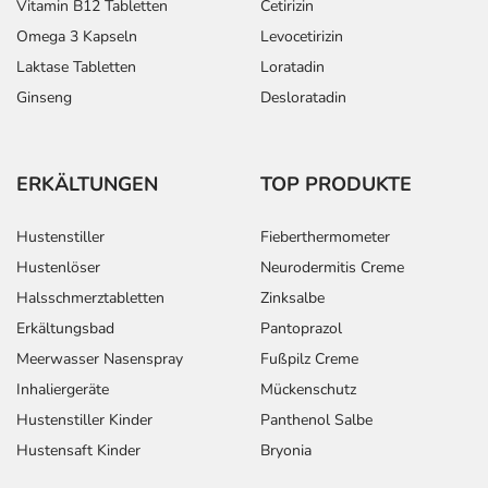
Vitamin B12 Tabletten
Cetirizin
Omega 3 Kapseln
Levocetirizin
Laktase Tabletten
Loratadin
Ginseng
Desloratadin
ERKÄLTUNGEN
TOP PRODUKTE
Hustenstiller
Fieberthermometer
Hustenlöser
Neurodermitis Creme
Halsschmerztabletten
Zinksalbe
Erkältungsbad
Pantoprazol
Meerwasser Nasenspray
Fußpilz Creme
Inhaliergeräte
Mückenschutz
Hustenstiller Kinder
Panthenol Salbe
Hustensaft Kinder
Bryonia