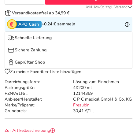
Refluthin, Lasea & Carmenthin Deals
Sport & Fitness
Täglich gut versorgt
inkl. MwSt. zzgl. Versand
Versandkostenfrei ab 34,99 €
Salus Deals
Tierapotheke
+0,24 €
sammeln
APO Cash
Vitamine & Mineralstoffe
Schnelle Lieferung
Sichere Zahlung
Marken
Geprüfter Shop
Zu meiner Favoriten-Liste hinzufügen
Darreichungsform:
Lösung zum Einnehmen
Packungsgröße:
4X200 ml
PZN/Art.Nr.:
12144359
Anbieter/Hersteller:
C P C medical GmbH & Co. KG
Marke/Präparat:
Fresubin
Grundpreis:
30,41 €/1 l
Zur Artikelbeschreibung