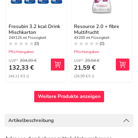
Fresubin 3.2 kcal Drink
Resource 2.0 + fibre
Mischkarton
Multifrucht
24X125 ml Flüssigkeit
4X200 ml Flüssigkeit
(0)
(0)
Pflichtangaben
Pflichtangaben
204,99 €
29,04 €
1
1
UVP
UVP
132,33 €
21,59 €
(44,11 €/1 l)
(26,99 €/1 l)
Weitere Produkte anzeigen
Artikelbeschreibung