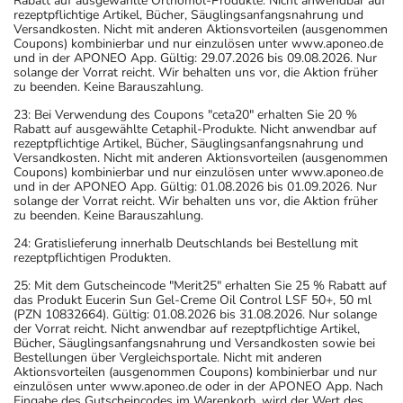
Rabatt auf ausgewählte Orthomol-Produkte. Nicht anwendbar auf
rezeptpflichtige Artikel, Bücher, Säuglingsanfangsnahrung und
Versandkosten. Nicht mit anderen Aktionsvorteilen (ausgenommen
Coupons) kombinierbar und nur einzulösen unter www.aponeo.de
und in der APONEO App. Gültig: 29.07.2026 bis 09.08.2026. Nur
solange der Vorrat reicht. Wir behalten uns vor, die Aktion früher
zu beenden. Keine Barauszahlung.
23: Bei Verwendung des Coupons "ceta20" erhalten Sie 20 %
Rabatt auf ausgewählte Cetaphil-Produkte. Nicht anwendbar auf
rezeptpflichtige Artikel, Bücher, Säuglingsanfangsnahrung und
Versandkosten. Nicht mit anderen Aktionsvorteilen (ausgenommen
Coupons) kombinierbar und nur einzulösen unter www.aponeo.de
und in der APONEO App. Gültig: 01.08.2026 bis 01.09.2026. Nur
solange der Vorrat reicht. Wir behalten uns vor, die Aktion früher
zu beenden. Keine Barauszahlung.
24: Gratislieferung innerhalb Deutschlands bei Bestellung mit
rezeptpflichtigen Produkten.
25: Mit dem Gutscheincode "Merit25" erhalten Sie 25 % Rabatt auf
das Produkt Eucerin Sun Gel-Creme Oil Control LSF 50+, 50 ml
(PZN 10832664). Gültig: 01.08.2026 bis 31.08.2026. Nur solange
der Vorrat reicht. Nicht anwendbar auf rezeptpflichtige Artikel,
Bücher, Säuglingsanfangsnahrung und Versandkosten sowie bei
Bestellungen über Vergleichsportale. Nicht mit anderen
Aktionsvorteilen (ausgenommen Coupons) kombinierbar und nur
einzulösen unter www.aponeo.de oder in der APONEO App. Nach
Eingabe des Gutscheincodes im Warenkorb, wird der Wert des