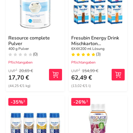
Resource complete
Fresubin Energy Drink
Pulver
Mischkarton
Trinkflasche
400 g Pulver
6X4X200 ml Lösung
(0)
(3)
Pflichtangaben
Pflichtangaben
20,69 €
154,99 €
1
1
UVP
UVP
17,70 €
62,49 €
(44,25 €/1 kg)
(13,02 €/1 l)
-35%
-26%
3
3