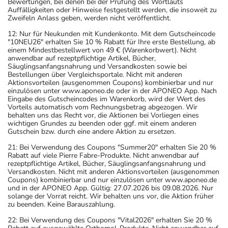
Bewertungen, bei denen bei der Prüfung des Wortlauts
Auffälligkeiten oder Hinweise festgestellt werden, die insoweit zu
Zweifeln Anlass geben, werden nicht veröffentlicht.
12: Nur für Neukunden mit Kundenkonto. Mit dem Gutscheincode
"10NEU26" erhalten Sie 10 % Rabatt für Ihre erste Bestellung, ab
einem Mindestbestellwert von 49 € (Warenkorbwert). Nicht
anwendbar auf rezeptpflichtige Artikel, Bücher,
Säuglingsanfangsnahrung und Versandkosten sowie bei
Bestellungen über Vergleichsportale. Nicht mit anderen
Aktionsvorteilen (ausgenommen Coupons) kombinierbar und nur
einzulösen unter www.aponeo.de oder in der APONEO App. Nach
Eingabe des Gutscheincodes im Warenkorb, wird der Wert des
Vorteils automatisch vom Rechnungsbetrag abgezogen. Wir
behalten uns das Recht vor, die Aktionen bei Vorliegen eines
wichtigen Grundes zu beenden oder ggf. mit einem anderen
Gutschein bzw. durch eine andere Aktion zu ersetzen.
21: Bei Verwendung des Coupons "Summer20" erhalten Sie 20 %
Rabatt auf viele Pierre Fabre-Produkte. Nicht anwendbar auf
rezeptpflichtige Artikel, Bücher, Säuglingsanfangsnahrung und
Versandkosten. Nicht mit anderen Aktionsvorteilen (ausgenommen
Coupons) kombinierbar und nur einzulösen unter www.aponeo.de
und in der APONEO App. Gültig: 27.07.2026 bis 09.08.2026. Nur
solange der Vorrat reicht. Wir behalten uns vor, die Aktion früher
zu beenden. Keine Barauszahlung.
22: Bei Verwendung des Coupons "Vital2026" erhalten Sie 20 %