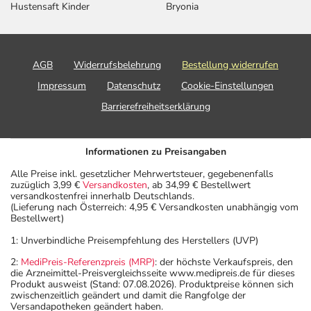
Hustensaft Kinder
Bryonia
AGB
Widerrufsbelehrung
Bestellung widerrufen
Impressum
Datenschutz
Cookie-Einstellungen
Barrierefreiheitserklärung
Informationen zu Preisangaben
Alle Preise inkl. gesetzlicher Mehrwertsteuer, gegebenenfalls
zuzüglich 3,99 €
Versandkosten
, ab 34,99 € Bestellwert
versandkostenfrei innerhalb Deutschlands.
(Lieferung nach Österreich: 4,95 € Versandkosten unabhängig vom
Bestellwert)
1: Unverbindliche Preisempfehlung des Herstellers (UVP)
2:
MediPreis-Referenzpreis (MRP)
: der höchste Verkaufspreis, den
die Arzneimittel-Preisvergleichsseite www.medipreis.de für dieses
Produkt ausweist (Stand: 07.08.2026). Produktpreise können sich
zwischenzeitlich geändert und damit die Rangfolge der
Versandapotheken geändert haben.