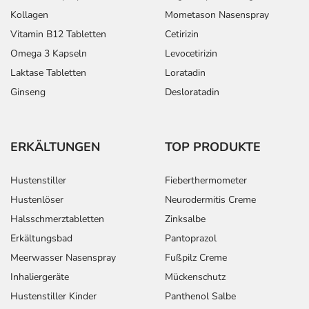
Kollagen
Mometason Nasenspray
Vitamin B12 Tabletten
Cetirizin
Omega 3 Kapseln
Levocetirizin
Laktase Tabletten
Loratadin
Ginseng
Desloratadin
ERKÄLTUNGEN
TOP PRODUKTE
Hustenstiller
Fieberthermometer
Hustenlöser
Neurodermitis Creme
Halsschmerztabletten
Zinksalbe
Erkältungsbad
Pantoprazol
Meerwasser Nasenspray
Fußpilz Creme
Inhaliergeräte
Mückenschutz
Hustenstiller Kinder
Panthenol Salbe