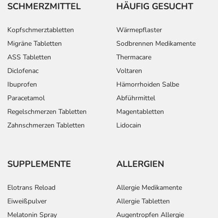
SCHMERZMITTEL
HÄUFIG GESUCHT
Kopfschmerztabletten
Wärmepflaster
Migräne Tabletten
Sodbrennen Medikamente
ASS Tabletten
Thermacare
Diclofenac
Voltaren
Ibuprofen
Hämorrhoiden Salbe
Paracetamol
Abführmittel
Regelschmerzen Tabletten
Magentabletten
Zahnschmerzen Tabletten
Lidocain
SUPPLEMENTE
ALLERGIEN
Elotrans Reload
Allergie Medikamente
Eiweißpulver
Allergie Tabletten
Melatonin Spray
Augentropfen Allergie