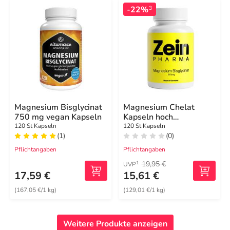
-22%
3
Magnesium Bisglycinat
Magnesium Chelat
750 mg vegan Kapseln
Kapseln hoch
bioverfügbar
120 St Kapseln
120 St Kapseln
(1)
(0)
Pflichtangaben
Pflichtangaben
19,95 €
1
UVP
17,59 €
15,61 €
(167,05 €/1 kg)
(129,01 €/1 kg)
Weitere Produkte anzeigen