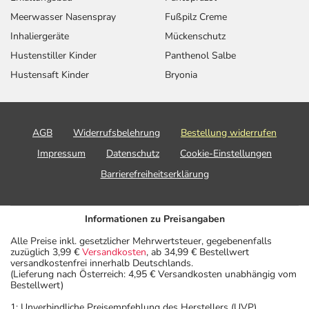
Meerwasser Nasenspray
Fußpilz Creme
Inhaliergeräte
Mückenschutz
Hustenstiller Kinder
Panthenol Salbe
Hustensaft Kinder
Bryonia
AGB
Widerrufsbelehrung
Bestellung widerrufen
Impressum
Datenschutz
Cookie-Einstellungen
Barrierefreiheitserklärung
Informationen zu Preisangaben
Alle Preise inkl. gesetzlicher Mehrwertsteuer, gegebenenfalls
zuzüglich 3,99 €
Versandkosten
, ab 34,99 € Bestellwert
versandkostenfrei innerhalb Deutschlands.
(Lieferung nach Österreich: 4,95 € Versandkosten unabhängig vom
Bestellwert)
1: Unverbindliche Preisempfehlung des Herstellers (UVP)