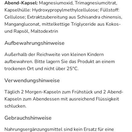
Abend-Kapsel:
Magnesiumoxid, Trimagnesiumcitrat,
Nervensystems
bei. Magnesium trägt zum
Elektrolytgleichgewicht
bei.
Kapselhülle: Hydroxypropylmethylcellulose; Füllstoff:
Mangan trägt zu
einem normalen Energiestoffwechsel
bei. Mangan trägt
Cellulose; Extraktzubereitung aus Schisandra chinensis,
dazu bei,
die Zellen vor oxidativem Stress zu schützen.
Außerdem trägt
Mangangluconat, mittelkettige Triglyceride aus Kokos-
Mangan zu
einer normalen Bindegewebsbildung
bei.
und Rapsöl, Maltodextrin
Anwendung
Aufbewahrungshinweise
Täglich 2 Morgen-Kapseln zum Frühstück und 2 Abend-
Außerhalb der Reichweite von kleinen Kindern
Kapseln zum Abendessen mit ausreichend Flüssigkeit
aufbewahren. Bitte lagern Sie das Produkt an einem
schlucken.
trockenen Ort und nicht über 25°C.
Inhaltsstoffe
Verwendungshinweise
Inhaltsstoffe
Pro 2 Morgenkapseln
Pro 2 Abendkap
Täglich 2 Morgen-Kapseln zum Frühstück und 2 Abend-
Kapseln zum Abendessen mit ausreichend Flüssigkeit
Extraktzubereitung
160 mg
-
schlucken.
aus
Rhodiola rosea
Gebrauchshinweise
(Rosenwurz)
Nahrungsergänzungsmittel sind kein Ersatz für eine
Extraktzubereitung
75 mg
-