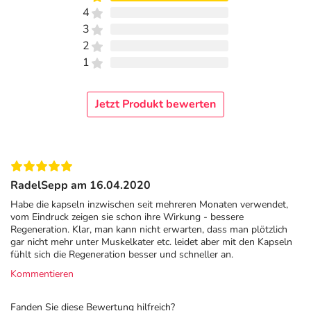
Dr. Loges + Co. GmbH
4
Schützenstr. 5
3
21423 Winsen/Luhe
2
1
Informationen zu diesem Lebensmittel (wie z. B. Zutaten,
Allergene) sind bei den Lebensmittelangaben als pdf
hinterlegt. (oben)
Jetzt Produkt bewerten
RadelSepp am 16.04.2020
Habe die kapseln inzwischen seit mehreren Monaten verwendet,
vom Eindruck zeigen sie schon ihre Wirkung - bessere
Regeneration. Klar, man kann nicht erwarten, dass man plötzlich
gar nicht mehr unter Muskelkater etc. leidet aber mit den Kapseln
fühlt sich die Regeneration besser und schneller an.
Kommentieren
Fanden Sie diese Bewertung hilfreich?