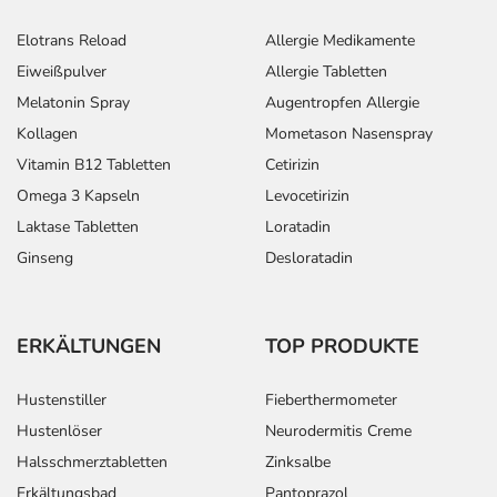
Elotrans Reload
Allergie Medikamente
Eiweißpulver
Allergie Tabletten
Melatonin Spray
Augentropfen Allergie
Kollagen
Mometason Nasenspray
Vitamin B12 Tabletten
Cetirizin
Omega 3 Kapseln
Levocetirizin
Laktase Tabletten
Loratadin
Ginseng
Desloratadin
ERKÄLTUNGEN
TOP PRODUKTE
Hustenstiller
Fieberthermometer
Hustenlöser
Neurodermitis Creme
Halsschmerztabletten
Zinksalbe
Erkältungsbad
Pantoprazol