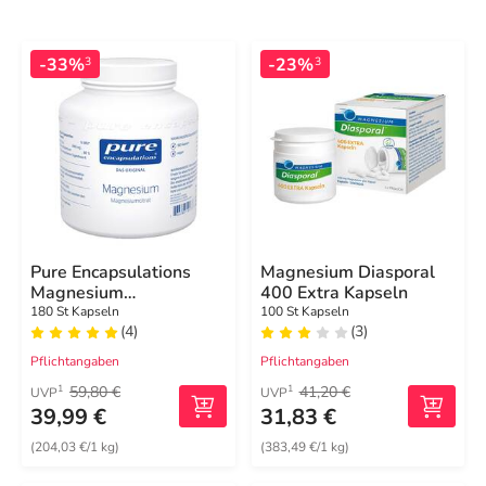
-33%
-23%
3
3
Pure Encapsulations
Magnesium Diasporal
Magnesium
400 Extra Kapseln
Magnesiumcitrat
180 St Kapseln
100 St Kapseln
(4)
(3)
Kapseln
Pflichtangaben
Pflichtangaben
59,80 €
41,20 €
1
1
UVP
UVP
39,99 €
31,83 €
(204,03 €/1 kg)
(383,49 €/1 kg)