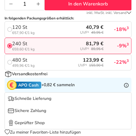
Refluthin, Lasea & Carmenthin Deals
Sport & Fitness
Täglich gut versorgt
In den Warenkorb
inkl. MwSt. inkl. Versand
Salus Deals
Tierapotheke
In folgenden Packungsgrößen erhältlich:
40,79 €
120 St
3
-18%
UVP¹
49,95 €
657,90 €/1 kg
Vitamine & Mineralstoffe
81,79 €
240 St
3
-9%
UVP¹
89,95 €
659,60 €/1 kg
Marken
123,99 €
480 St
3
-22%
UVP¹
159,90 €
499,96 €/1 kg
Versandkostenfrei
+0,82 €
sammeln
APO Cash
Schnelle Lieferung
Sichere Zahlung
Geprüfter Shop
Zu meiner Favoriten-Liste hinzufügen