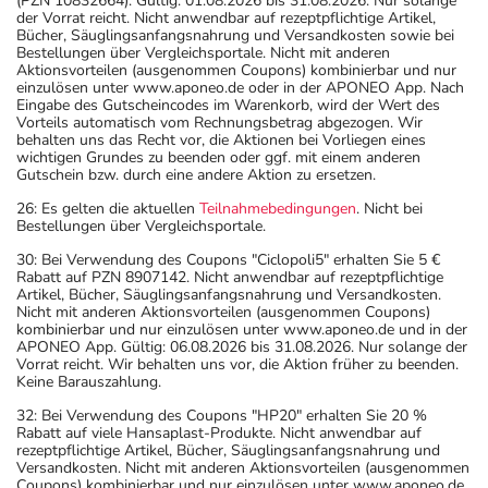
(PZN 10832664). Gültig: 01.08.2026 bis 31.08.2026. Nur solange
der Vorrat reicht. Nicht anwendbar auf rezeptpflichtige Artikel,
Bücher, Säuglingsanfangsnahrung und Versandkosten sowie bei
Bestellungen über Vergleichsportale. Nicht mit anderen
Aktionsvorteilen (ausgenommen Coupons) kombinierbar und nur
einzulösen unter www.aponeo.de oder in der APONEO App. Nach
Eingabe des Gutscheincodes im Warenkorb, wird der Wert des
Vorteils automatisch vom Rechnungsbetrag abgezogen. Wir
behalten uns das Recht vor, die Aktionen bei Vorliegen eines
wichtigen Grundes zu beenden oder ggf. mit einem anderen
Gutschein bzw. durch eine andere Aktion zu ersetzen.
26: Es gelten die aktuellen
Teilnahmebedingungen
. Nicht bei
Bestellungen über Vergleichsportale.
30: Bei Verwendung des Coupons "Ciclopoli5" erhalten Sie 5 €
Rabatt auf PZN 8907142. Nicht anwendbar auf rezeptpflichtige
Artikel, Bücher, Säuglingsanfangsnahrung und Versandkosten.
Nicht mit anderen Aktionsvorteilen (ausgenommen Coupons)
kombinierbar und nur einzulösen unter www.aponeo.de und in der
APONEO App. Gültig: 06.08.2026 bis 31.08.2026. Nur solange der
Vorrat reicht. Wir behalten uns vor, die Aktion früher zu beenden.
Keine Barauszahlung.
32: Bei Verwendung des Coupons "HP20" erhalten Sie 20 %
Rabatt auf viele Hansaplast-Produkte. Nicht anwendbar auf
rezeptpflichtige Artikel, Bücher, Säuglingsanfangsnahrung und
Versandkosten. Nicht mit anderen Aktionsvorteilen (ausgenommen
Coupons) kombinierbar und nur einzulösen unter www.aponeo.de