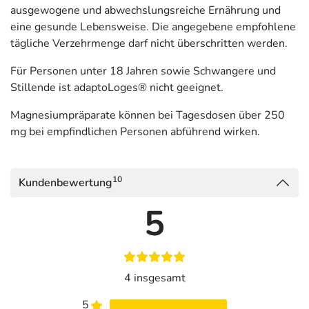
ausgewogene und abwechslungsreiche Ernährung und
aus
Eleutherococcus
eine gesunde Lebensweise. Die angegebene empfohlene
senticosus
tägliche Verzehrmenge darf nicht überschritten werden.
(Taigawurzel)
Für Personen unter 18 Jahren sowie Schwangere und
Extraktzubereitung
400 mg
40 mg
Stillende ist adaptoLoges® nicht geeignet.
aus
Schisandra
Magnesiumpräparate können bei Tagesdosen über 250
chinensis
mg bei empfindlichen Personen abführend wirken.
(Spaltkörbchen)
Magnesium
-
300 mg
10
Kundenbewertung
Pantothensäure
20 mg
-
5
Mangan
-
2 mg
** Nährstoffreferenzwert gemäß EU-Verordnung Nr. 1169/2011
*** keine Referenzmenge vorhanden
4 insgesamt
Adresse des Lebensmittel-Unternehmens
5