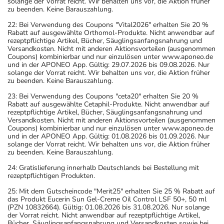
solange der Vorrat reicht. Wir behalten uns vor, die Aktion früher
zu beenden. Keine Barauszahlung.
22: Bei Verwendung des Coupons "Vital2026" erhalten Sie 20 %
Rabatt auf ausgewählte Orthomol-Produkte. Nicht anwendbar auf
rezeptpflichtige Artikel, Bücher, Säuglingsanfangsnahrung und
Versandkosten. Nicht mit anderen Aktionsvorteilen (ausgenommen
Coupons) kombinierbar und nur einzulösen unter www.aponeo.de
und in der APONEO App. Gültig: 29.07.2026 bis 09.08.2026. Nur
solange der Vorrat reicht. Wir behalten uns vor, die Aktion früher
zu beenden. Keine Barauszahlung.
23: Bei Verwendung des Coupons "ceta20" erhalten Sie 20 %
Rabatt auf ausgewählte Cetaphil-Produkte. Nicht anwendbar auf
rezeptpflichtige Artikel, Bücher, Säuglingsanfangsnahrung und
Versandkosten. Nicht mit anderen Aktionsvorteilen (ausgenommen
Coupons) kombinierbar und nur einzulösen unter www.aponeo.de
und in der APONEO App. Gültig: 01.08.2026 bis 01.09.2026. Nur
solange der Vorrat reicht. Wir behalten uns vor, die Aktion früher
zu beenden. Keine Barauszahlung.
24: Gratislieferung innerhalb Deutschlands bei Bestellung mit
rezeptpflichtigen Produkten.
25: Mit dem Gutscheincode "Merit25" erhalten Sie 25 % Rabatt auf
das Produkt Eucerin Sun Gel-Creme Oil Control LSF 50+, 50 ml
(PZN 10832664). Gültig: 01.08.2026 bis 31.08.2026. Nur solange
der Vorrat reicht. Nicht anwendbar auf rezeptpflichtige Artikel,
Bücher, Säuglingsanfangsnahrung und Versandkosten sowie bei