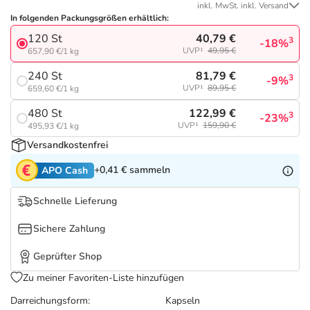
Refluthin, Lasea & Carmenthin Deals
Sport & Fitness
Täglich gut versorgt
inkl. MwSt. inkl. Versand
In folgenden Packungsgrößen erhältlich:
40,79 €
120 St
Salus Deals
Tierapotheke
3
-18%
UVP¹
49,95 €
657,90 €/1 kg
81,79 €
240 St
3
-9%
Vitamine & Mineralstoffe
UVP¹
89,95 €
659,60 €/1 kg
122,99 €
480 St
3
-23%
Marken
UVP¹
159,90 €
495,93 €/1 kg
Versandkostenfrei
+0,41 €
sammeln
APO Cash
Schnelle Lieferung
Sichere Zahlung
Geprüfter Shop
Zu meiner Favoriten-Liste hinzufügen
Darreichungsform:
Kapseln