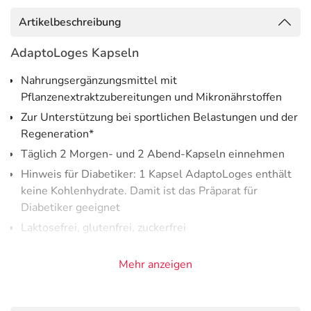
Artikelbeschreibung
AdaptoLoges Kapseln
Nahrungsergänzungsmittel mit
Pflanzenextraktzubereitungen und Mikronährstoffen
Zur Unterstützung bei sportlichen Belastungen und der
Regeneration*
Täglich 2 Morgen- und 2 Abend-Kapseln einnehmen
Hinweis für Diabetiker: 1 Kapsel AdaptoLoges enthält
keine Kohlenhydrate. Damit ist das Präparat für
Diabetiker geeignet
Laktosefrei, glutenfrei, zuckerfrei
Vegan
Mehr anzeigen
AdaptoLoges wurde
für die besonderen Anforderungen
von Sportlern*
entwickelt. Es enthält eine Kombination
der pflanzlichen Adaptogene Rhodiola rosea,