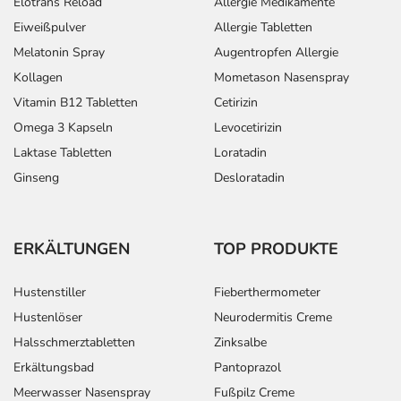
Elotrans Reload
Allergie Medikamente
Eiweißpulver
Allergie Tabletten
Melatonin Spray
Augentropfen Allergie
Kollagen
Mometason Nasenspray
Vitamin B12 Tabletten
Cetirizin
Omega 3 Kapseln
Levocetirizin
Laktase Tabletten
Loratadin
Ginseng
Desloratadin
ERKÄLTUNGEN
TOP PRODUKTE
Hustenstiller
Fieberthermometer
Hustenlöser
Neurodermitis Creme
Halsschmerztabletten
Zinksalbe
Erkältungsbad
Pantoprazol
Meerwasser Nasenspray
Fußpilz Creme