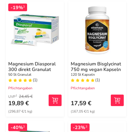
-19%
3
Magnesium Diasporal
Magnesium Bisglycinat
300 direkt Granulat
750 mg vegan Kapseln
50 St Granulat
120 St Kapseln
(1)
(1)
Pflichtangaben
Pflichtangaben
24,45 €
1
UVP
19,89 €
17,59 €
(296,87 €/1 kg)
(167,05 €/1 kg)
-40%
-23%
3
3