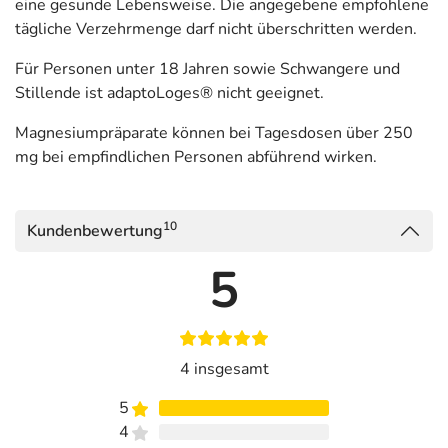
Eleutherococcus
eine gesunde Lebensweise. Die angegebene empfohlene
senticosus
tägliche Verzehrmenge darf nicht überschritten werden.
(Taigawurzel)
Für Personen unter 18 Jahren sowie Schwangere und
Extraktzubereitung
400 mg
40 mg
Stillende ist adaptoLoges® nicht geeignet.
aus
Schisandra
Magnesiumpräparate können bei Tagesdosen über 250
chinensis
mg bei empfindlichen Personen abführend wirken.
(Spaltkörbchen)
Magnesium
-
300 mg
10
Kundenbewertung
Pantothensäure
20 mg
-
5
Mangan
-
2 mg
** Nährstoffreferenzwert gemäß EU-Verordnung Nr. 1169/2011
*** keine Referenzmenge vorhanden
4 insgesamt
Adresse des Lebensmittel-Unternehmens
5
Dr. Loges + Co. GmbH
4
Schützenstr. 5