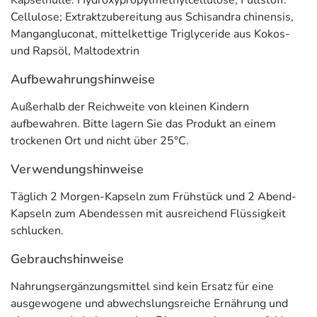
Kapselhülle: Hydroxypropylmethylcellulose; Füllstoff:
Mangan trägt zu
einem normalen Energiestoffwechsel
bei. Mangan trägt
Cellulose; Extraktzubereitung aus Schisandra chinensis,
dazu bei,
die Zellen vor oxidativem Stress zu schützen.
Außerdem trägt
Mangangluconat, mittelkettige Triglyceride aus Kokos-
Mangan zu
einer normalen Bindegewebsbildung
bei.
und Rapsöl, Maltodextrin
Anwendung
Aufbewahrungshinweise
Täglich 2 Morgen-Kapseln zum Frühstück und 2 Abend-
Außerhalb der Reichweite von kleinen Kindern
Kapseln zum Abendessen mit ausreichend Flüssigkeit
aufbewahren. Bitte lagern Sie das Produkt an einem
schlucken.
trockenen Ort und nicht über 25°C.
Inhaltsstoffe
Verwendungshinweise
Inhaltsstoffe
Pro 2 Morgenkapseln
Pro 2 Abendkap
Täglich 2 Morgen-Kapseln zum Frühstück und 2 Abend-
Kapseln zum Abendessen mit ausreichend Flüssigkeit
Extraktzubereitung
160 mg
-
schlucken.
aus
Rhodiola rosea
Gebrauchshinweise
(Rosenwurz)
Nahrungsergänzungsmittel sind kein Ersatz für eine
Extraktzubereitung
75 mg
-
ausgewogene und abwechslungsreiche Ernährung und
aus