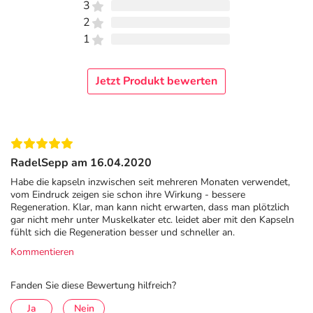
3
21423 Winsen/Luhe
2
1
Informationen zu diesem Lebensmittel (wie z. B. Zutaten,
Allergene) sind bei den Lebensmittelangaben als pdf
hinterlegt. (oben)
Jetzt Produkt bewerten
RadelSepp am 16.04.2020
Habe die kapseln inzwischen seit mehreren Monaten verwendet,
vom Eindruck zeigen sie schon ihre Wirkung - bessere
Regeneration. Klar, man kann nicht erwarten, dass man plötzlich
gar nicht mehr unter Muskelkater etc. leidet aber mit den Kapseln
fühlt sich die Regeneration besser und schneller an.
Kommentieren
Fanden Sie diese Bewertung hilfreich?
Ja
Nein