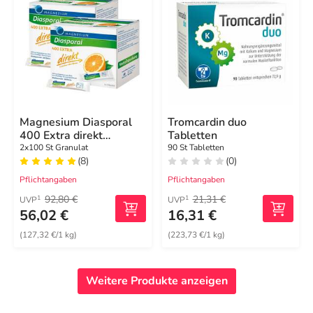
Magnesium Diasporal
Tromcardin duo
400 Extra direkt
Tabletten
Granulat
2x100 St Granulat
90 St Tabletten
(8)
(0)
Pflichtangaben
Pflichtangaben
92,80 €
21,31 €
1
1
UVP
UVP
56,02 €
16,31 €
(127,32 €/1 kg)
(223,73 €/1 kg)
Weitere Produkte anzeigen