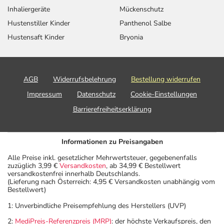
Inhaliergeräte
Mückenschutz
Hustenstiller Kinder
Panthenol Salbe
Hustensaft Kinder
Bryonia
AGB
Widerrufsbelehrung
Bestellung widerrufen
Impressum
Datenschutz
Cookie-Einstellungen
Barrierefreiheitserklärung
Informationen zu Preisangaben
Alle Preise inkl. gesetzlicher Mehrwertsteuer, gegebenenfalls
zuzüglich 3,99 €
Versandkosten
, ab 34,99 € Bestellwert
versandkostenfrei innerhalb Deutschlands.
(Lieferung nach Österreich: 4,95 € Versandkosten unabhängig vom
Bestellwert)
1: Unverbindliche Preisempfehlung des Herstellers (UVP)
2:
MediPreis-Referenzpreis (MRP)
: der höchste Verkaufspreis, den