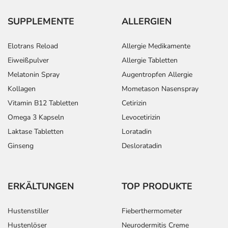
SUPPLEMENTE
ALLERGIEN
Elotrans Reload
Allergie Medikamente
Eiweißpulver
Allergie Tabletten
Melatonin Spray
Augentropfen Allergie
Kollagen
Mometason Nasenspray
Vitamin B12 Tabletten
Cetirizin
Omega 3 Kapseln
Levocetirizin
Laktase Tabletten
Loratadin
Ginseng
Desloratadin
ERKÄLTUNGEN
TOP PRODUKTE
Hustenstiller
Fieberthermometer
Hustenlöser
Neurodermitis Creme