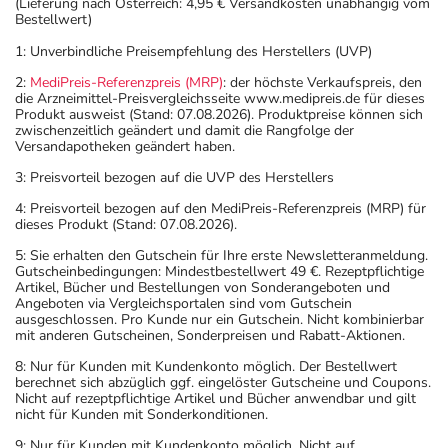
(Lieferung nach Österreich: 4,95 € Versandkosten unabhängig vom
Bestellwert)
1: Unverbindliche Preisempfehlung des Herstellers (UVP)
2:
MediPreis-Referenzpreis (MRP)
: der höchste Verkaufspreis, den
die Arzneimittel-Preisvergleichsseite www.medipreis.de für dieses
Produkt ausweist (Stand: 07.08.2026). Produktpreise können sich
zwischenzeitlich geändert und damit die Rangfolge der
Versandapotheken geändert haben.
3: Preisvorteil bezogen auf die UVP des Herstellers
4: Preisvorteil bezogen auf den MediPreis-Referenzpreis (MRP) für
dieses Produkt (Stand: 07.08.2026).
5: Sie erhalten den Gutschein für Ihre erste Newsletteranmeldung.
Gutscheinbedingungen: Mindestbestellwert 49 €. Rezeptpflichtige
Artikel, Bücher und Bestellungen von Sonderangeboten und
Angeboten via Vergleichsportalen sind vom Gutschein
ausgeschlossen. Pro Kunde nur ein Gutschein. Nicht kombinierbar
mit anderen Gutscheinen, Sonderpreisen und Rabatt-Aktionen.
8: Nur für Kunden mit Kundenkonto möglich. Der Bestellwert
berechnet sich abzüglich ggf. eingelöster Gutscheine und Coupons.
Nicht auf rezeptpflichtige Artikel und Bücher anwendbar und gilt
nicht für Kunden mit Sonderkonditionen.
9: Nur für Kunden mit Kundenkonto möglich. Nicht auf