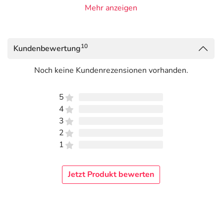
Mehr anzeigen
Angaben gem. EU-Produktsicherheitsverordnung (GPSR)
anzeigen
Das
PDF des Beipackzettels
können Sie sich oben
10
Kundenbewertung
herunterladen.
Noch keine Kundenrezensionen vorhanden.
5
4
3
2
1
Jetzt Produkt bewerten