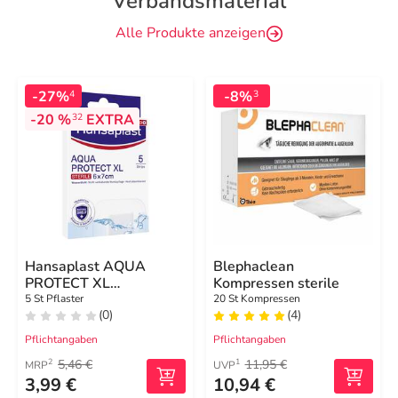
Verbandsmaterial
Alle Produkte anzeigen
-27%
-8%
4
3
-20 %
EXTRA
32
Hansaplast AQUA
Blephaclean
PROTECT XL
Kompressen sterile
Wundverband steril 6x7
5 St Pflaster
20 St Kompressen
(0)
(4)
cm
Pflichtangaben
Pflichtangaben
5,46 €
11,95 €
2
1
MRP
UVP
3,99 €
10,94 €