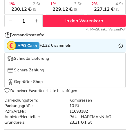
Refluthin, Lasea & Carmenthin Deals
Sport & Fitness
Täglich gut versorgt
-1%
2 St
-1%
3 St
-2%
4 St
230,12 €
229,12 €
227,12 €
/ St
/ St
/ St
Salus Deals
Tierapotheke
In den Warenkorb
inkl. MwSt. inkl. Versand
Vitamine & Mineralstoffe
Versandkostenfrei
+2,32 €
sammeln
APO Cash
Marken
Schnelle Lieferung
Sichere Zahlung
Geprüfter Shop
Zu meiner Favoriten-Liste hinzufügen
Darreichungsform:
Kompressen
Packungsgröße:
10 St
PZN/Art.Nr.:
11693182
Anbieter/Hersteller:
PAUL HARTMANN AG
Grundpreis:
23,21 €/1 St