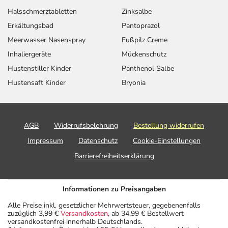
Halsschmerztabletten
Zinksalbe
Erkältungsbad
Pantoprazol
Meerwasser Nasenspray
Fußpilz Creme
Inhaliergeräte
Mückenschutz
Hustenstiller Kinder
Panthenol Salbe
Hustensaft Kinder
Bryonia
AGB
Widerrufsbelehrung
Bestellung widerrufen
Impressum
Datenschutz
Cookie-Einstellungen
Barrierefreiheitserklärung
Informationen zu Preisangaben
Alle Preise inkl. gesetzlicher Mehrwertsteuer, gegebenenfalls
zuzüglich 3,99 €
Versandkosten
, ab 34,99 € Bestellwert
versandkostenfrei innerhalb Deutschlands.