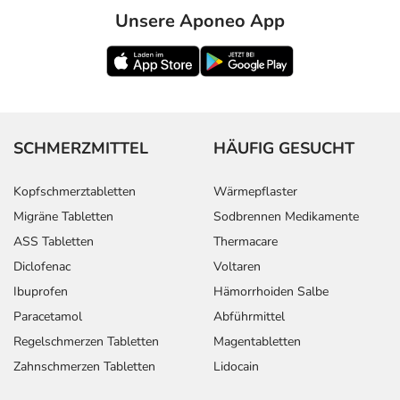
Unsere Aponeo App
SCHMERZMITTEL
HÄUFIG GESUCHT
Kopfschmerztabletten
Wärmepflaster
Migräne Tabletten
Sodbrennen Medikamente
ASS Tabletten
Thermacare
Diclofenac
Voltaren
Ibuprofen
Hämorrhoiden Salbe
Paracetamol
Abführmittel
Regelschmerzen Tabletten
Magentabletten
Zahnschmerzen Tabletten
Lidocain