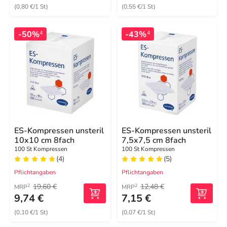
(0,80 €/1 St)
(0,55 €/1 St)
-50%
-43%
4
4
ES-Kompressen unsteril
ES-Kompressen unsteril
10x10 cm 8fach
7,5x7,5 cm 8fach
100 St Kompressen
100 St Kompressen
(4)
(5)
Pflichtangaben
Pflichtangaben
19,60 €
12,48 €
2
2
MRP
MRP
9,74 €
7,15 €
(0,10 €/1 St)
(0,07 €/1 St)