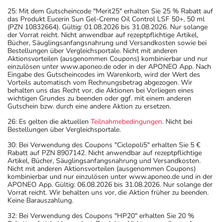
25: Mit dem Gutscheincode "Merit25" erhalten Sie 25 % Rabatt auf
das Produkt Eucerin Sun Gel-Creme Oil Control LSF 50+, 50 ml
(PZN 10832664). Gültig: 01.08.2026 bis 31.08.2026. Nur solange
der Vorrat reicht. Nicht anwendbar auf rezeptpflichtige Artikel,
Bücher, Säuglingsanfangsnahrung und Versandkosten sowie bei
Bestellungen über Vergleichsportale. Nicht mit anderen
Aktionsvorteilen (ausgenommen Coupons) kombinierbar und nur
einzulösen unter www.aponeo.de oder in der APONEO App. Nach
Eingabe des Gutscheincodes im Warenkorb, wird der Wert des
Vorteils automatisch vom Rechnungsbetrag abgezogen. Wir
behalten uns das Recht vor, die Aktionen bei Vorliegen eines
wichtigen Grundes zu beenden oder ggf. mit einem anderen
Gutschein bzw. durch eine andere Aktion zu ersetzen.
26: Es gelten die aktuellen
Teilnahmebedingungen
. Nicht bei
Bestellungen über Vergleichsportale.
30: Bei Verwendung des Coupons "Ciclopoli5" erhalten Sie 5 €
Rabatt auf PZN 8907142. Nicht anwendbar auf rezeptpflichtige
Artikel, Bücher, Säuglingsanfangsnahrung und Versandkosten.
Nicht mit anderen Aktionsvorteilen (ausgenommen Coupons)
kombinierbar und nur einzulösen unter www.aponeo.de und in der
APONEO App. Gültig: 06.08.2026 bis 31.08.2026. Nur solange der
Vorrat reicht. Wir behalten uns vor, die Aktion früher zu beenden.
Keine Barauszahlung.
32: Bei Verwendung des Coupons "HP20" erhalten Sie 20 %