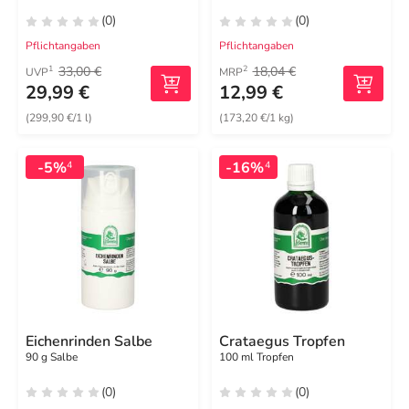
(0)
(0)
Pflichtangaben
Pflichtangaben
33,00 €
18,04 €
1
2
UVP
MRP
29,99 €
12,99 €
(299,90 €/1 l)
(173,20 €/1 kg)
-5%
-16%
4
4
Eichenrinden Salbe
Crataegus Tropfen
90 g Salbe
100 ml Tropfen
(0)
(0)