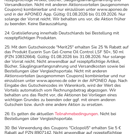
Versandkosten. Nicht mit anderen Aktionsvorteilen (ausgenommen
Coupons) kombinierbar und nur einzulösen unter www.aponeo.de
und in der APONEO App. Gültig: 01.08.2026 bis 01.09.2026. Nur
solange der Vorrat reicht. Wir behalten uns vor, die Aktion früher
zu beenden. Keine Barauszahlung.
24: Gratislieferung innerhalb Deutschlands bei Bestellung mit
rezeptpflichtigen Produkten.
25: Mit dem Gutscheincode "Merit25" erhalten Sie 25 % Rabatt auf
das Produkt Eucerin Sun Gel-Creme Oil Control LSF 50+, 50 ml
(PZN 10832664). Gültig: 01.08.2026 bis 31.08.2026. Nur solange
der Vorrat reicht. Nicht anwendbar auf rezeptpflichtige Artikel,
Bücher, Säuglingsanfangsnahrung und Versandkosten sowie bei
Bestellungen über Vergleichsportale. Nicht mit anderen
Aktionsvorteilen (ausgenommen Coupons) kombinierbar und nur
einzulösen unter www.aponeo.de oder in der APONEO App. Nach
Eingabe des Gutscheincodes im Warenkorb, wird der Wert des
Vorteils automatisch vom Rechnungsbetrag abgezogen. Wir
behalten uns das Recht vor, die Aktionen bei Vorliegen eines
wichtigen Grundes zu beenden oder ggf. mit einem anderen
Gutschein bzw. durch eine andere Aktion zu ersetzen.
26: Es gelten die aktuellen
Teilnahmebedingungen
. Nicht bei
Bestellungen über Vergleichsportale.
30: Bei Verwendung des Coupons "Ciclopoli5" erhalten Sie 5 €
Rabatt auf PZN 8907142. Nicht anwendbar auf rezeptpflichtige