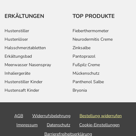
ERKÄLTUNGEN
TOP PRODUKTE
Hustenstiller
Fieberthermometer
Hustenlöser
Neurodermitis Creme
Halsschmerztabletten
Zinksalbe
Erkältungsbad
Pantoprazol
Meerwasser Nasenspray
Fußpilz Creme
Inhaliergeräte
Mückenschutz
Hustenstiller Kinder
Panthenol Salbe
Hustensaft Kinder
Bryonia
AGB
Widerrufsbelehrung
Bestellung widerrufen
Impressum
Datenschutz
Cookie-Einstellungen
Barrierefreiheitserklärung