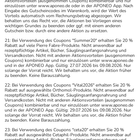
Aktionsvorteilen (ausgenommen Coupons) kombinierbar und nur
einzulösen unter www.aponeo.de oder in der APONEO App. Nach
Eingabe des Gutscheincodes im Warenkorb, wird der Wert des
Vorteils automatisch vom Rechnungsbetrag abgezogen. Wir
behalten uns das Recht vor, die Aktionen bei Vorliegen eines
wichtigen Grundes zu beenden oder ggf. mit einem anderen
Gutschein bzw. durch eine andere Aktion zu ersetzen.
21: Bei Verwendung des Coupons "Summer20" erhalten Sie 20 %
Rabatt auf viele Pierre Fabre-Produkte. Nicht anwendbar auf
rezeptpflichtige Artikel, Bücher, Säuglingsanfangsnahrung und
Versandkosten. Nicht mit anderen Aktionsvorteilen (ausgenommen
Coupons) kombinierbar und nur einzulösen unter www.aponeo.de
und in der APONEO App. Gültig: 27.07.2026 bis 09.08.2026. Nur
solange der Vorrat reicht. Wir behalten uns vor, die Aktion früher
zu beenden. Keine Barauszahlung.
22: Bei Verwendung des Coupons "Vital2026" erhalten Sie 20 %
Rabatt auf ausgewählte Orthomol-Produkte. Nicht anwendbar auf
rezeptpflichtige Artikel, Bücher, Säuglingsanfangsnahrung und
Versandkosten. Nicht mit anderen Aktionsvorteilen (ausgenommen
Coupons) kombinierbar und nur einzulösen unter www.aponeo.de
und in der APONEO App. Gültig: 29.07.2026 bis 09.08.2026. Nur
solange der Vorrat reicht. Wir behalten uns vor, die Aktion früher
zu beenden. Keine Barauszahlung.
23: Bei Verwendung des Coupons "ceta20" erhalten Sie 20 %
Rabatt auf ausgewählte Cetaphil-Produkte. Nicht anwendbar auf
rezeptpflichtige Artikel, Bücher, Säuglingsanfangsnahrung und