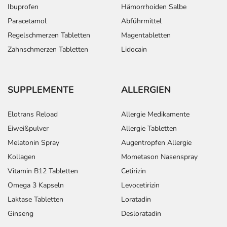
Ibuprofen
Hämorrhoiden Salbe
Paracetamol
Abführmittel
Regelschmerzen Tabletten
Magentabletten
Zahnschmerzen Tabletten
Lidocain
SUPPLEMENTE
ALLERGIEN
Elotrans Reload
Allergie Medikamente
Eiweißpulver
Allergie Tabletten
Melatonin Spray
Augentropfen Allergie
Kollagen
Mometason Nasenspray
Vitamin B12 Tabletten
Cetirizin
Omega 3 Kapseln
Levocetirizin
Laktase Tabletten
Loratadin
Ginseng
Desloratadin