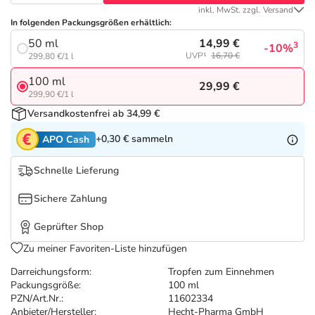
Refluthin, Lasea & Carmenthin Deals
Sport & Fitness
Täglich gut versorgt
inkl. MwSt. zzgl. Versand
In folgenden Packungsgrößen erhältlich:
Salus Deals
Tierapotheke
14,99 €
50 ml
3
-10%
UVP¹
16,70 €
299,80 €/1 l
100 ml
Vitamine & Mineralstoffe
29,99 €
299,90 €/1 l
Versandkostenfrei ab 34,99 €
Marken
+0,30 €
sammeln
APO Cash
Schnelle Lieferung
Sichere Zahlung
Geprüfter Shop
Zu meiner Favoriten-Liste hinzufügen
Darreichungsform:
Tropfen zum Einnehmen
Packungsgröße:
100 ml
PZN/Art.Nr.:
11602334
Anbieter/Hersteller:
Hecht-Pharma GmbH