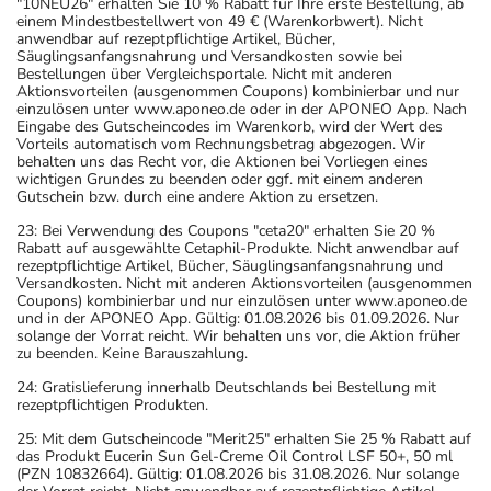
"10NEU26" erhalten Sie 10 % Rabatt für Ihre erste Bestellung, ab
einem Mindestbestellwert von 49 € (Warenkorbwert). Nicht
anwendbar auf rezeptpflichtige Artikel, Bücher,
Säuglingsanfangsnahrung und Versandkosten sowie bei
Bestellungen über Vergleichsportale. Nicht mit anderen
Aktionsvorteilen (ausgenommen Coupons) kombinierbar und nur
einzulösen unter www.aponeo.de oder in der APONEO App. Nach
Eingabe des Gutscheincodes im Warenkorb, wird der Wert des
Vorteils automatisch vom Rechnungsbetrag abgezogen. Wir
behalten uns das Recht vor, die Aktionen bei Vorliegen eines
wichtigen Grundes zu beenden oder ggf. mit einem anderen
Gutschein bzw. durch eine andere Aktion zu ersetzen.
23: Bei Verwendung des Coupons "ceta20" erhalten Sie 20 %
Rabatt auf ausgewählte Cetaphil-Produkte. Nicht anwendbar auf
rezeptpflichtige Artikel, Bücher, Säuglingsanfangsnahrung und
Versandkosten. Nicht mit anderen Aktionsvorteilen (ausgenommen
Coupons) kombinierbar und nur einzulösen unter www.aponeo.de
und in der APONEO App. Gültig: 01.08.2026 bis 01.09.2026. Nur
solange der Vorrat reicht. Wir behalten uns vor, die Aktion früher
zu beenden. Keine Barauszahlung.
24: Gratislieferung innerhalb Deutschlands bei Bestellung mit
rezeptpflichtigen Produkten.
25: Mit dem Gutscheincode "Merit25" erhalten Sie 25 % Rabatt auf
das Produkt Eucerin Sun Gel-Creme Oil Control LSF 50+, 50 ml
(PZN 10832664). Gültig: 01.08.2026 bis 31.08.2026. Nur solange