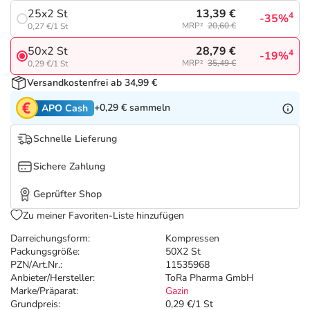
Refluthin, Lasea & Carmenthin Deals
Sport & Fitness
Täglich gut versorgt
13,39 €
25x2 St
4
-35%
MRP²
20,60 €
0,27 €/1 St
Salus Deals
Tierapotheke
28,79 €
50x2 St
4
-19%
MRP²
35,49 €
0,29 €/1 St
Vitamine & Mineralstoffe
Versandkostenfrei ab 34,99 €
+0,29 €
sammeln
APO Cash
Marken
Schnelle Lieferung
Sichere Zahlung
Geprüfter Shop
Zu meiner Favoriten-Liste hinzufügen
Darreichungsform:
Kompressen
Packungsgröße:
50X2 St
PZN/Art.Nr.:
11535968
Anbieter/Hersteller:
ToRa Pharma GmbH
Marke/Präparat:
Gazin
Grundpreis:
0,29 €/1 St