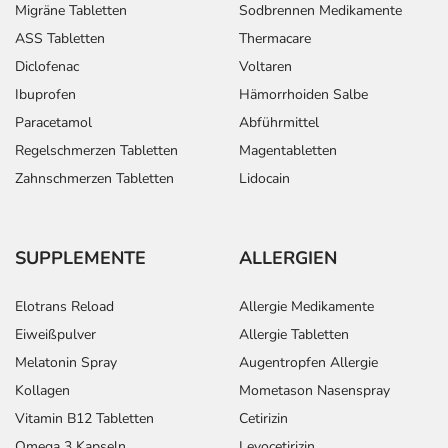
Migräne Tabletten
Sodbrennen Medikamente
ASS Tabletten
Thermacare
Diclofenac
Voltaren
Ibuprofen
Hämorrhoiden Salbe
Paracetamol
Abführmittel
Regelschmerzen Tabletten
Magentabletten
Zahnschmerzen Tabletten
Lidocain
SUPPLEMENTE
ALLERGIEN
Elotrans Reload
Allergie Medikamente
Eiweißpulver
Allergie Tabletten
Melatonin Spray
Augentropfen Allergie
Kollagen
Mometason Nasenspray
Vitamin B12 Tabletten
Cetirizin
Omega 3 Kapseln
Levocetirizin