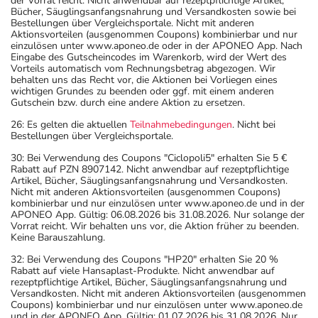
der Vorrat reicht. Nicht anwendbar auf rezeptpflichtige Artikel,
Bücher, Säuglingsanfangsnahrung und Versandkosten sowie bei
Bestellungen über Vergleichsportale. Nicht mit anderen
Aktionsvorteilen (ausgenommen Coupons) kombinierbar und nur
einzulösen unter www.aponeo.de oder in der APONEO App. Nach
Eingabe des Gutscheincodes im Warenkorb, wird der Wert des
Vorteils automatisch vom Rechnungsbetrag abgezogen. Wir
behalten uns das Recht vor, die Aktionen bei Vorliegen eines
wichtigen Grundes zu beenden oder ggf. mit einem anderen
Gutschein bzw. durch eine andere Aktion zu ersetzen.
26: Es gelten die aktuellen
Teilnahmebedingungen
. Nicht bei
Bestellungen über Vergleichsportale.
30: Bei Verwendung des Coupons "Ciclopoli5" erhalten Sie 5 €
Rabatt auf PZN 8907142. Nicht anwendbar auf rezeptpflichtige
Artikel, Bücher, Säuglingsanfangsnahrung und Versandkosten.
Nicht mit anderen Aktionsvorteilen (ausgenommen Coupons)
kombinierbar und nur einzulösen unter www.aponeo.de und in der
APONEO App. Gültig: 06.08.2026 bis 31.08.2026. Nur solange der
Vorrat reicht. Wir behalten uns vor, die Aktion früher zu beenden.
Keine Barauszahlung.
32: Bei Verwendung des Coupons "HP20" erhalten Sie 20 %
Rabatt auf viele Hansaplast-Produkte. Nicht anwendbar auf
rezeptpflichtige Artikel, Bücher, Säuglingsanfangsnahrung und
Versandkosten. Nicht mit anderen Aktionsvorteilen (ausgenommen
Coupons) kombinierbar und nur einzulösen unter www.aponeo.de
und in der APONEO App. Gültig: 01.07.2026 bis 31.08.2026. Nur