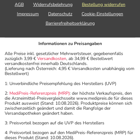
AGB
Widerrufsbelehrung
Bestellung widerrufen
Impressum
Datenschutz
Cookie-Einstellungen
Barrierefreiheitserklärung
Informationen zu Preisangaben
Alle Preise inkl. gesetzlicher Mehrwertsteuer, gegebenenfalls
zuzüglich 3,99 €
Versandkosten
, ab 34,99 € Bestellwert
versandkostenfrei innerhalb Deutschlands.
(Lieferung nach Österreich: 4,95 € Versandkosten unabhängig vom
Bestellwert)
1: Unverbindliche Preisempfehlung des Herstellers (UVP)
2:
MediPreis-Referenzpreis (MRP)
: der höchste Verkaufspreis, den
die Arzneimittel-Preisvergleichsseite www.medipreis.de für dieses
Produkt ausweist (Stand: 10.08.2026). Produktpreise können sich
zwischenzeitlich geändert und damit die Rangfolge der
Versandapotheken geändert haben.
3: Preisvorteil bezogen auf die UVP des Herstellers
4: Preisvorteil bezogen auf den MediPreis-Referenzpreis (MRP) für
dieses Produkt (Stand: 10.08.2026).