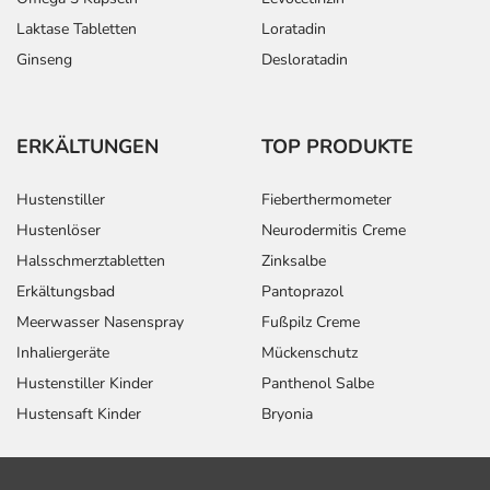
Laktase Tabletten
Loratadin
Ginseng
Desloratadin
ERKÄLTUNGEN
TOP PRODUKTE
Hustenstiller
Fieberthermometer
Hustenlöser
Neurodermitis Creme
Halsschmerztabletten
Zinksalbe
Erkältungsbad
Pantoprazol
Meerwasser Nasenspray
Fußpilz Creme
Inhaliergeräte
Mückenschutz
Hustenstiller Kinder
Panthenol Salbe
Hustensaft Kinder
Bryonia