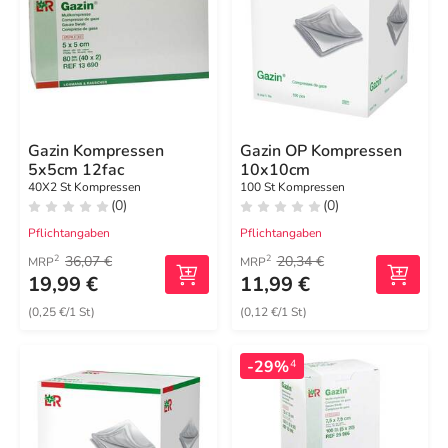
Gazin Kompressen
Gazin OP Kompressen
5x5cm 12fac
10x10cm
40X2 St Kompressen
100 St Kompressen
(0)
(0)
Pflichtangaben
Pflichtangaben
36,07 €
20,34 €
2
2
MRP
MRP
19,99 €
11,99 €
(0,25 €/1 St)
(0,12 €/1 St)
-29%
4