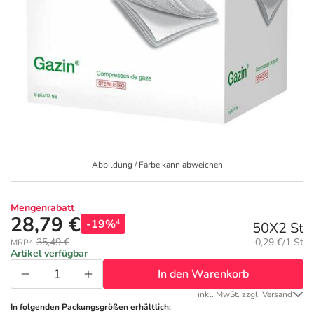
Geschenkideen
Fragen und Antworten
5% Extra Cash
Diabetes
Aktuelle Coupons
Kontakt
Avene & Ducray Deals
Körperpflege & Kosmetik
7
Ratgeber
Eucerin Deals
Liebe & Erotik
Summer SALE
Beliebte Beiträge
Evolsin Deals
Mutter & Kind
Reiseapotheke
Abbildung / Farbe kann abweichen
E-Rezept einlösen
Frontline & Frontpro Deals
Nahrungsergänzung
Insektenschutz
Mengenrabatt
28,79 €
-19%
4
50X2 St
E-Rezept App
Nattermann Deals
Natur & Homöopathie
Sonnenpflege
Grundpreis:
35,49 €
0,29 €/1 St
MRP²
Artikel verfügbar
R(h)ein Nutrition Deals
In den Warenkorb
Sanitätshaus
Sommerpflege für Haar und Kopfhaut
inkl. MwSt. zzgl. Versand
In folgenden Packungsgrößen erhältlich: