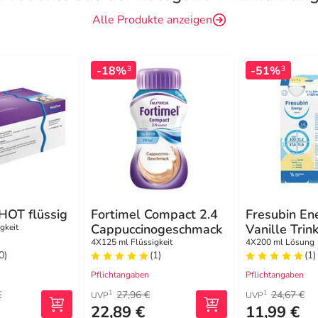
Alle Produkte anzeigen
-18%
-51%
3
3
HOT flüssig
Fortimel Compact 2.4
Fresubin En
Cappuccinogeschmack
Vanille Trin
gkeit
4X125 ml Flüssigkeit
4X200 ml Lösung
0)
(1)
(1)
Pflichtangaben
Pflichtangaben
€
27,96 €
24,67 €
1
1
UVP
UVP
€
22,89 €
11,99 €