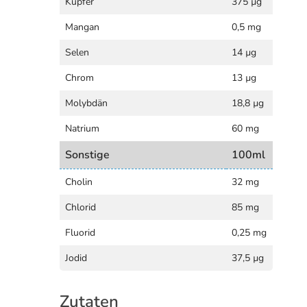
Kupfer
375 µg
Mangan
0,5 mg
Selen
14 µg
Chrom
13 µg
Molybdän
18,8 µg
Natrium
60 mg
Sonstige
100ml
Cholin
32 mg
Chlorid
85 mg
Fluorid
0,25 mg
Jodid
37,5 µg
Zutaten