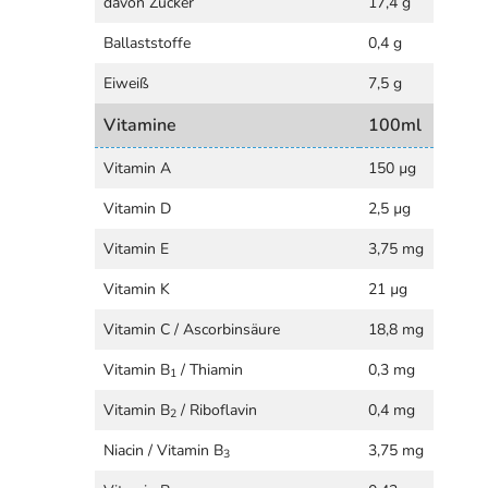
davon Zucker
17,4 g
Ballaststoffe
0,4 g
Eiweiß
7,5 g
Vitamine
100ml
Vitamin A
150 µg
Vitamin D
2,5 µg
Vitamin E
3,75 mg
Vitamin K
21 µg
Vitamin C / Ascorbinsäure
18,8 mg
Vitamin B
/ Thiamin
0,3 mg
1
Vitamin B
/ Riboflavin
0,4 mg
2
Niacin / Vitamin B
3,75 mg
3