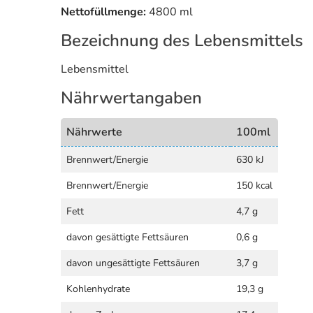
Nettofüllmenge:
4800 ml
Bezeichnung des Lebensmittels
Lebensmittel
Nährwertangaben
Nährwerte
100ml
Brennwert/Energie
630 kJ
Brennwert/Energie
150 kcal
Fett
4,7 g
davon gesättigte Fettsäuren
0,6 g
davon ungesättigte Fettsäuren
3,7 g
Kohlenhydrate
19,3 g