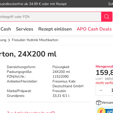
sandkostenfrei ab 34.99 € oder mit Rezept
Sc
 Cash
Services
Rezept einlösen
APO Cash Deals
rung
Fresubin Yodrink Mischkarton
rton, 24X200 ml
Mengenrab
Darreichungsform:
Flüssigkeit
159,
Packungsgröße:
24X200 ml
PZN/Art.Nr.:
11522090
169,
UVP¹
Anbieter/Hersteller:
Fresenius Kabi
nicht verf
Deutschland GmbH
Marke/Präparat:
Fresubin
Grundpreis:
33,31 €/1 l
Versan
AP