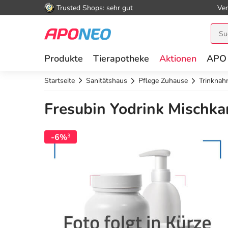
Trusted Shops: sehr gut
Ver
Produkte
Tierapotheke
Aktionen
APO
Startseite
Sanitätshaus
Pflege Zuhause
Trinknah
Fresubin Yodrink Mischka
-6%
3