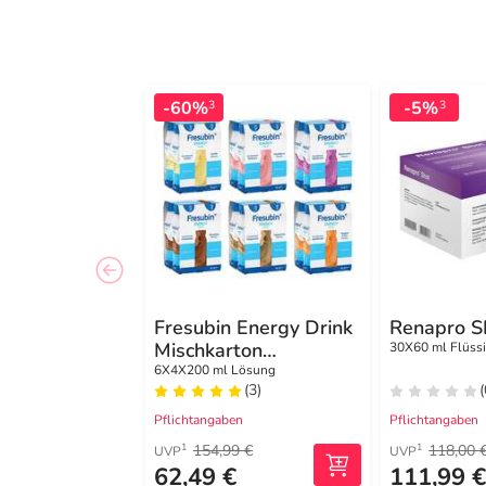
-60%
-5%
3
3
Fresubin Energy Drink
Renapro S
Mischkarton
30X60 ml Flüssi
Trinkflasche
6X4X200 ml Lösung
(3)
(
Pflichtangaben
Pflichtangaben
154,99 €
118,00 
1
1
UVP
UVP
62,49 €
111,99 