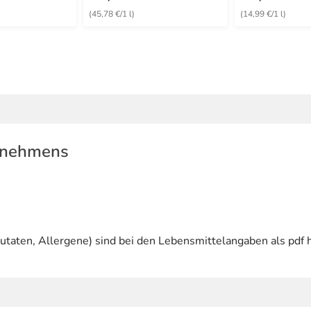
(45,78 €/1 l)
(14,99 €/1 l)
rnehmens
utaten, Allergene) sind bei den Lebensmittelangaben als pdf h