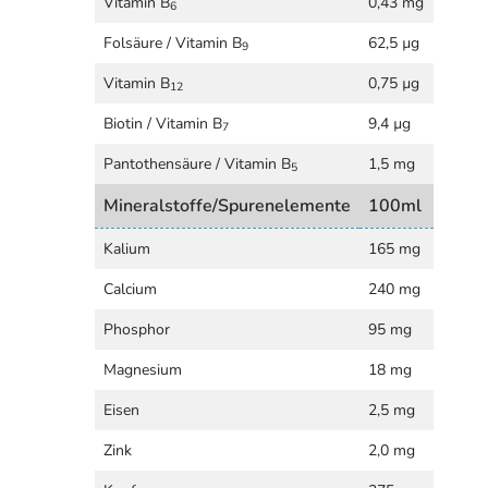
Vitamin B
0,43 mg
6
Folsäure / Vitamin B
62,5 µg
9
Vitamin B
0,75 µg
12
Biotin / Vitamin B
9,4 µg
7
Pantothensäure / Vitamin B
1,5 mg
5
Mineralstoffe/Spurenelemente
100ml
Kalium
165 mg
Calcium
240 mg
Phosphor
95 mg
Magnesium
18 mg
Eisen
2,5 mg
Zink
2,0 mg