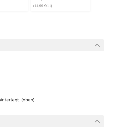
(14,99 €/1 l)
(13,02 €/1 l)
interlegt. (oben)