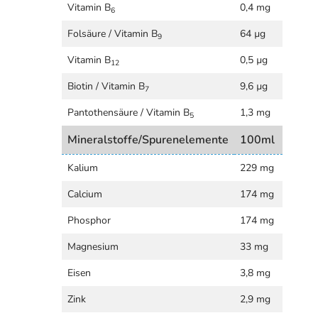
Vitamin B
0,4 mg
6
Folsäure / Vitamin B
64 µg
9
Vitamin B
0,5 µg
12
Biotin / Vitamin B
9,6 µg
7
Pantothensäure / Vitamin B
1,3 mg
5
Mineralstoffe/Spurenelemente
100ml
Kalium
229 mg
Calcium
174 mg
Phosphor
174 mg
Magnesium
33 mg
Eisen
3,8 mg
Zink
2,9 mg