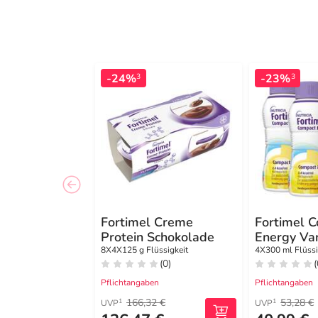
-24%
-23%
3
3
Fortimel Creme
Fortimel 
Protein Schokolade
Energy Van
8X4X125 g Flüssigkeit
4X300 ml Flüssi
(0)
(
Pflichtangaben
Pflichtangaben
166,32 €
53,28 €
1
1
UVP
UVP