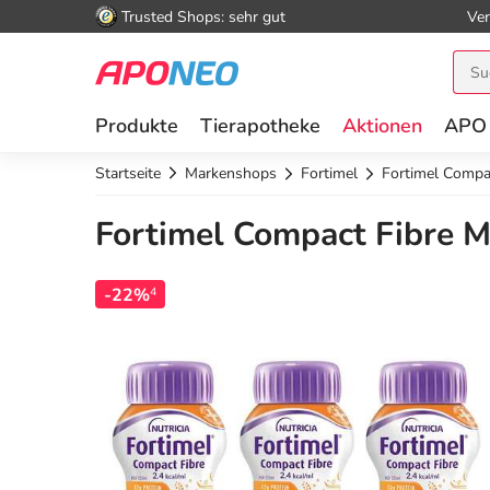
Trusted Shops: sehr gut
Ver
Produkte
Tierapotheke
Aktionen
APO
Startseite
Markenshops
Fortimel
Fortimel Compa
Fortimel Compact Fibre 
-22%
4