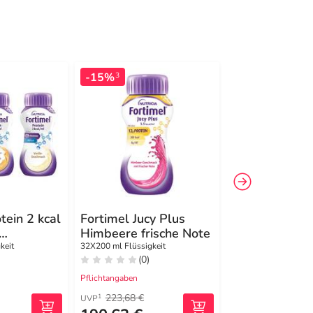
-15%
-21%
3
3
tein 2 kcal
Fortimel Jucy Plus
Fortimel Com
Himbeere frische Note
Energy Erdbe
g
keit
32X200 ml Flüssigkeit
4X300 ml Flüssigkeit
(0)
(0)
Pflichtangaben
Pflichtangaben
223,68 €
53,28 €
1
1
UVP
UVP