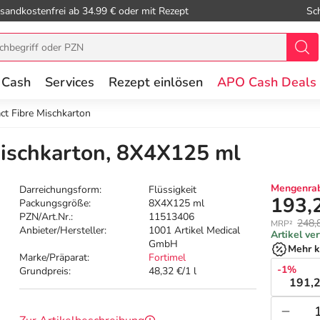
sandkostenfrei ab 34.99 € oder mit Rezept
Sc
 Cash
Services
Rezept einlösen
APO Cash Deals
ct Fibre Mischkarton
Mischkarton, 8X4X125 ml
Mengenrab
Darreichungsform:
Flüssigkeit
193,
Packungsgröße:
8X4X125 ml
PZN/Art.Nr.:
11513406
248,
MRP²
Anbieter/Hersteller:
1001 Artikel Medical
Artikel ve
GmbH
Mehr k
Marke/Präparat:
Fortimel
-1%
Grundpreis:
48,32 €/1 l
191,2