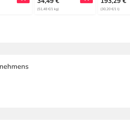
34,49 €
193,29 €
(51,48 €/1 kg)
(30,20 €/1 l)
rnehmens