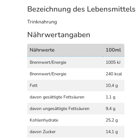
Bezeichnung des Lebensmittels
Trinknahrung
Nährwertangaben
Nährwerte
100ml
Brennwert/Energie
1005 kJ
Brennwert/Energie
240 kcal
Fett
10,4 g
davon gesättigte Fettsäuren
1,1 g
davon ungesättigte Fettsäuren
9,4 g
Kohlenhydrate
25,2 g
davon Zucker
14,1 g