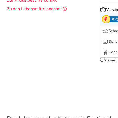
Zur Artikelbeschreibung
Zu den Lebensmittelangaben
Versan
AP
Schne
Siche
Geprü
Zu mein