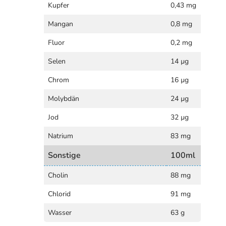
Kupfer
0,43 mg
Mangan
0,8 mg
Fluor
0,2 mg
Selen
14 µg
Chrom
16 µg
Molybdän
24 µg
Jod
32 µg
Natrium
83 mg
Sonstige
100ml
Cholin
88 mg
Chlorid
91 mg
Wasser
63 g