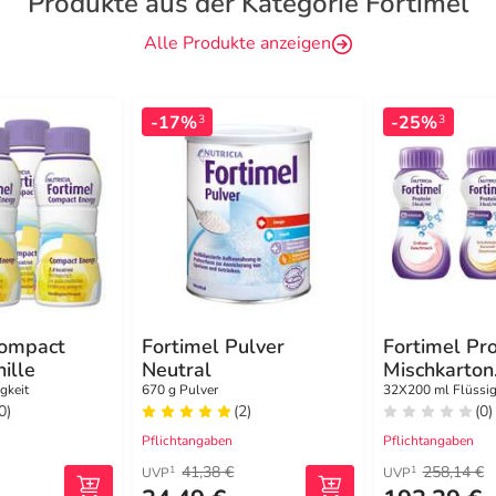
Produkte aus der Kategorie Fortimel
Alle Produkte anzeigen
-17%
-25%
3
3
Compact
Fortimel Pulver
Fortimel Pro
ille
Neutral
Mischkarton
Trinknahrun
gkeit
670 g Pulver
32X200 ml Flüssig
0)
(2)
(0)
Pflichtangaben
Pflichtangaben
41,38 €
258,14 €
1
1
UVP
UVP