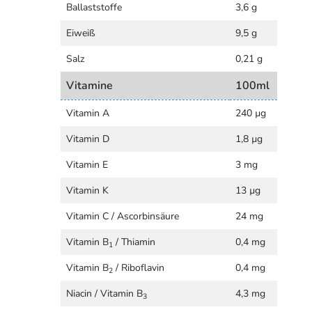
Ballaststoffe
3,6 g
Eiweiß
9,5 g
Salz
0,21 g
Vitamine
100ml
Vitamin A
240 µg
Vitamin D
1,8 µg
Vitamin E
3 mg
Vitamin K
13 µg
Vitamin C / Ascorbinsäure
24 mg
Vitamin B
/ Thiamin
0,4 mg
1
Vitamin B
/ Riboflavin
0,4 mg
2
Niacin / Vitamin B
4,3 mg
3