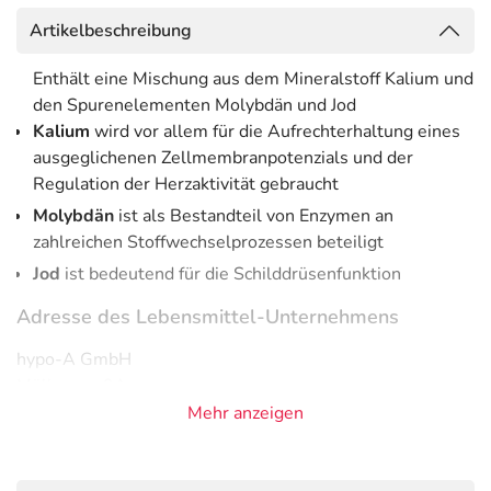
Artikelbeschreibung
Enthält eine Mischung aus dem Mineralstoff Kalium und
den Spurenelementen Molybdän und Jod
Kalium
wird vor allem für die Aufrechterhaltung eines
ausgeglichenen Zellmembranpotenzials und der
Regulation der Herzaktivität gebraucht
Molybdän
ist als Bestandteil von Enzymen an
zahlreichen Stoffwechselprozessen beteiligt
Jod
ist bedeutend für die Schilddrüsenfunktion
Adresse des Lebensmittel-Unternehmens
hypo-A GmbH
Möllerung 9A
23569 Lübeck
Mehr anzeigen
Informationen zu diesem Lebensmittel (wie z. B. Zutaten,
Allergene) sind bei den Lebensmittelangaben als pdf