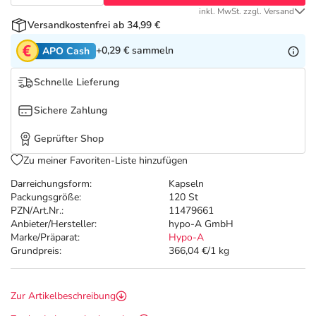
Refluthin, Lasea & Carmenthin Deals
Sport & Fitness
Täglich gut versorgt
inkl. MwSt. zzgl. Versand
Versandkostenfrei ab 34,99 €
Salus Deals
Tierapotheke
+0,29 €
sammeln
APO Cash
Vitamine & Mineralstoffe
Schnelle Lieferung
Sichere Zahlung
Marken
Geprüfter Shop
Zu meiner Favoriten-Liste hinzufügen
Darreichungsform:
Kapseln
Packungsgröße:
120 St
PZN/Art.Nr.:
11479661
Anbieter/Hersteller:
hypo-A GmbH
Marke/Präparat:
Hypo-A
Grundpreis:
366,04 €/1 kg
Zur Artikelbeschreibung