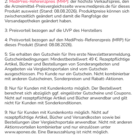
2:
MediPreis-Referenzpreis (MRP)
: der höchste Verkaufspreis, den
die Arzneimittel-Preisvergleichsseite www.medipreis.de für dieses
Produkt ausweist (Stand: 08.08.2026). Produktpreise können sich
zwischenzeitlich geändert und damit die Rangfolge der
Versandapotheken geändert haben.
3: Preisvorteil bezogen auf die UVP des Herstellers
4: Preisvorteil bezogen auf den MediPreis-Referenzpreis (MRP) für
dieses Produkt (Stand: 08.08.2026).
5: Sie erhalten den Gutschein für Ihre erste Newsletteranmeldung.
Gutscheinbedingungen: Mindestbestellwert 49 €. Rezeptpflichtige
Artikel, Bücher und Bestellungen von Sonderangeboten und
Angeboten via Vergleichsportalen sind vom Gutschein
ausgeschlossen. Pro Kunde nur ein Gutschein. Nicht kombinierbar
mit anderen Gutscheinen, Sonderpreisen und Rabatt-Aktionen.
8: Nur für Kunden mit Kundenkonto möglich. Der Bestellwert
berechnet sich abzüglich ggf. eingelöster Gutscheine und Coupons.
Nicht auf rezeptpflichtige Artikel und Bücher anwendbar und gilt
nicht für Kunden mit Sonderkonditionen.
9: Nur für Kunden mit Kundenkonto möglich. Nicht auf
rezeptpflichtige Artikel, Bücher und Versandkosten sowie bei
Bestellungen über Vergleichsportale anwendbar. Nicht mit anderen
Aktionsvorteilen kombinierbar und nur einzulösen unter
www.aponeo.de. Eine Barauszahlung ist nicht möglich.