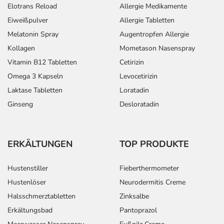
Elotrans Reload
Allergie Medikamente
Eiweißpulver
Allergie Tabletten
Melatonin Spray
Augentropfen Allergie
Kollagen
Mometason Nasenspray
Vitamin B12 Tabletten
Cetirizin
Omega 3 Kapseln
Levocetirizin
Laktase Tabletten
Loratadin
Ginseng
Desloratadin
ERKÄLTUNGEN
TOP PRODUKTE
Hustenstiller
Fieberthermometer
Hustenlöser
Neurodermitis Creme
Halsschmerztabletten
Zinksalbe
Erkältungsbad
Pantoprazol