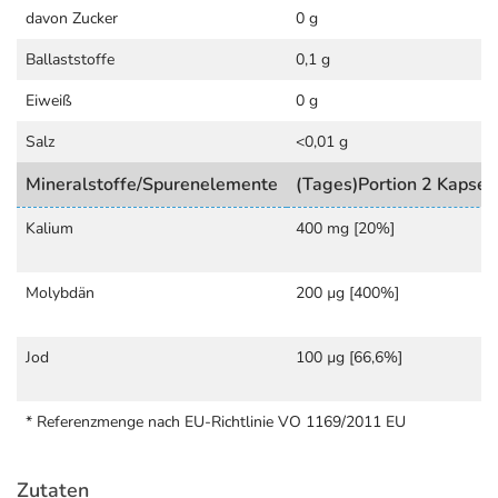
davon Zucker
0 g
Ballaststoffe
0,1 g
Eiweiß
0 g
Salz
<0,01 g
Mineralstoffe/Spurenelemente
(Tages)Portion 2 Kapsel
Kalium
400 mg [20%]
Molybdän
200 µg [400%]
Jod
100 µg [66,6%]
* Referenzmenge nach EU-Richtlinie VO 1169/2011 EU
Zutaten