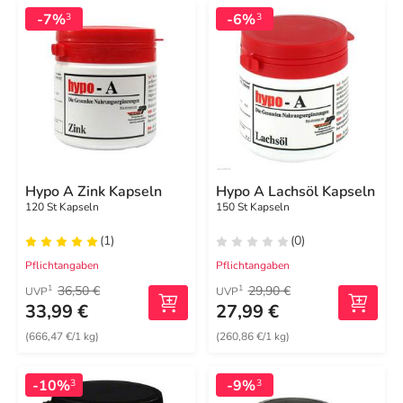
-7%
-6%
3
3
Hypo A Zink Kapseln
Hypo A Lachsöl Kapseln
120 St Kapseln
150 St Kapseln
(1)
(0)
Pflichtangaben
Pflichtangaben
36,50 €
29,90 €
1
1
UVP
UVP
33,99 €
27,99 €
(666,47 €/1 kg)
(260,86 €/1 kg)
-10%
-9%
3
3