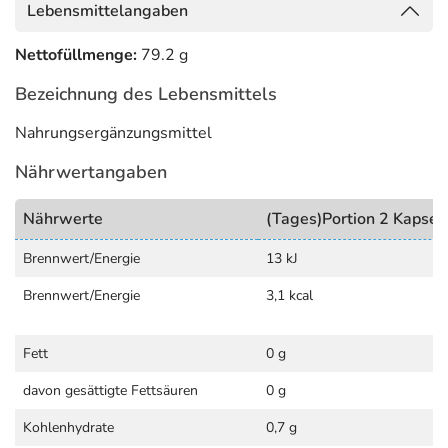
Lebensmittelangaben
hinterlegt. (oben)
Nettofüllmenge:
79.2 g
Bezeichnung des Lebensmittels
Nahrungsergänzungsmittel
Nährwertangaben
Nährwerte
(Tages)Portion 2 Kapsel
Brennwert/Energie
13 kJ
Brennwert/Energie
3,1 kcal
Fett
0 g
davon gesättigte Fettsäuren
0 g
Kohlenhydrate
0,7 g