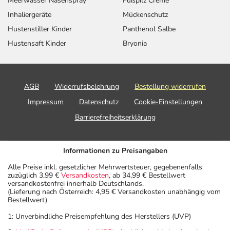
Meerwasser Nasenspray
Fußpilz Creme
Inhaliergeräte
Mückenschutz
Hustenstiller Kinder
Panthenol Salbe
Hustensaft Kinder
Bryonia
AGB
Widerrufsbelehrung
Bestellung widerrufen
Impressum
Datenschutz
Cookie-Einstellungen
Barrierefreiheitserklärung
Informationen zu Preisangaben
Alle Preise inkl. gesetzlicher Mehrwertsteuer, gegebenenfalls
zuzüglich 3,99 €
Versandkosten
, ab 34,99 € Bestellwert
versandkostenfrei innerhalb Deutschlands.
(Lieferung nach Österreich: 4,95 € Versandkosten unabhängig vom
Bestellwert)
1: Unverbindliche Preisempfehlung des Herstellers (UVP)