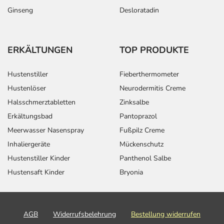
Ginseng
Desloratadin
ERKÄLTUNGEN
TOP PRODUKTE
Hustenstiller
Fieberthermometer
Hustenlöser
Neurodermitis Creme
Halsschmerztabletten
Zinksalbe
Erkältungsbad
Pantoprazol
Meerwasser Nasenspray
Fußpilz Creme
Inhaliergeräte
Mückenschutz
Hustenstiller Kinder
Panthenol Salbe
Hustensaft Kinder
Bryonia
AGB
Widerrufsbelehrung
Bestellung widerrufen