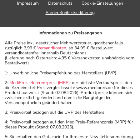
Impressum
Datenschutz
Cookie-Einstellungen
Barrierefreiheitserklärung
Informationen zu Preisangaben
Alle Preise inkl. gesetzlicher Mehrwertsteuer, gegebenenfalls
zuzüglich 3,99 €
Versandkosten
, ab 34,99 € Bestellwert
versandkostenfrei innerhalb Deutschlands.
(Lieferung nach Österreich: 4,95 € Versandkosten unabhängig vom
Bestellwert)
1: Unverbindliche Preisempfehlung des Herstellers (UVP)
2:
MediPreis-Referenzpreis (MRP)
: der höchste Verkaufspreis, den
die Arzneimittel-Preisvergleichsseite www.medipreis.de für dieses
Produkt ausweist (Stand: 07.08.2026). Produktpreise können sich
zwischenzeitlich geändert und damit die Rangfolge der
Versandapotheken geändert haben.
3: Preisvorteil bezogen auf die UVP des Herstellers
4: Preisvorteil bezogen auf den MediPreis-Referenzpreis (MRP) für
dieses Produkt (Stand: 07.08.2026).
5: Sie erhalten den Gutschein für Ihre erste Newsletteranmeldung.