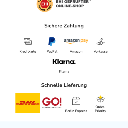
Adresse des Anbieters/Herstellers
Essity Germany GmbH
Sandhofer Str. 176
Sichere Zahlung
68305 Mannheim
elektronische Adresse: https://www.essity.de/ |
info.deutschland@essity.com
Kreditkarte
PayPal
Amazon
Vorkasse
Angaben gem. EU-Produktsicherheitsverordnung (GPSR)
anzeigen
Klarna
Schnelle Lieferung
Order-
Berlin Express
Priority