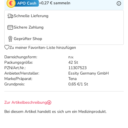
Refluthin, Lasea & Carmenthin Deals
Sport & Fitness
Täglich gut versorgt
+0,27 €
sammeln
APO Cash
Schnelle Lieferung
Salus Deals
Tierapotheke
Sichere Zahlung
Vitamine & Mineralstoffe
Geprüfter Shop
Zu meiner Favoriten-Liste hinzufügen
Marken
Darreichungsform:
n.v.
Packungsgröße:
42 St
PZN/Art.Nr.:
11307523
Anbieter/Hersteller:
Essity Germany GmbH
Marke/Präparat:
Tena
Grundpreis:
0,65 €/1 St
Zur Artikelbeschreibung
Bei diesem Artikel handelt es sich um ein Medizinprodukt.