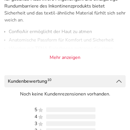
Rundumbarriere des Inkontinenzprodukts bietet
Sicherheit und das textil-ähnliche Material fürhlt sich sehr
weich an.
ConfioAir ermöglicht der Haut zu atmen
Anatomische Passform für Komfort und Sicherheit
Werden mit TENA Fixierhosen getragen für einen
körpernahen Sitz
Mehr anzeigen
Für mittelstarke Blasenschwäche.
Dermatologisch getestet
10
Kundenbewertung
Alle Materialien des Inkontinenzprodukts sind
dermatologisch getestet, um die Hautgesundheit zu
Noch keine Kundenrezensionen vorhanden.
garantieren.
5
Schnell wirkender, hoch-absorbierender Saugkern sorgt
4
für hohe Auslaufsicherheit
3
FeelDry Technologie leitet auch große Mengen Harn sehr