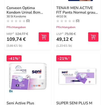
Conveen Optima
TENA® MEN ACTIVE
Kondom Urinal 8cm
FIT Pants Normal grau
30mm
L/XL bei Inkontinenz
30 St Kondome
4X10 St
(0)
(0)
Pflichtangaben
Pflichtangaben
124,77 €
75,96 €
2
1
MRP
UVP
109,74 €
49,12 €
(3,66 €/1 St)
(1,23 €/1 St)
-41%
-21%
3
3
Seni Active Plus
SUPER SENI PLUS M