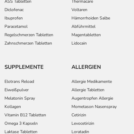
ASS Tabletten
Thermacare
Diclofenac
Voltaren
Ibuprofen
Hämorrhoiden Salbe
Paracetamol
Abführmittel
Regelschmerzen Tabletten
Magentabletten
Zahnschmerzen Tabletten
Lidocain
SUPPLEMENTE
ALLERGIEN
Elotrans Reload
Allergie Medikamente
Eiweißpulver
Allergie Tabletten
Melatonin Spray
Augentropfen Allergie
Kollagen
Mometason Nasenspray
Vitamin B12 Tabletten
Cetirizin
Omega 3 Kapseln
Levocetirizin
Laktase Tabletten
Loratadin