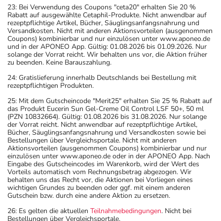
23: Bei Verwendung des Coupons "ceta20" erhalten Sie 20 %
Rabatt auf ausgewählte Cetaphil-Produkte. Nicht anwendbar auf
rezeptpflichtige Artikel, Bücher, Säuglingsanfangsnahrung und
Versandkosten. Nicht mit anderen Aktionsvorteilen (ausgenommen
Coupons) kombinierbar und nur einzulösen unter www.aponeo.de
und in der APONEO App. Gültig: 01.08.2026 bis 01.09.2026. Nur
solange der Vorrat reicht. Wir behalten uns vor, die Aktion früher
zu beenden. Keine Barauszahlung.
24: Gratislieferung innerhalb Deutschlands bei Bestellung mit
rezeptpflichtigen Produkten.
25: Mit dem Gutscheincode "Merit25" erhalten Sie 25 % Rabatt auf
das Produkt Eucerin Sun Gel-Creme Oil Control LSF 50+, 50 ml
(PZN 10832664). Gültig: 01.08.2026 bis 31.08.2026. Nur solange
der Vorrat reicht. Nicht anwendbar auf rezeptpflichtige Artikel,
Bücher, Säuglingsanfangsnahrung und Versandkosten sowie bei
Bestellungen über Vergleichsportale. Nicht mit anderen
Aktionsvorteilen (ausgenommen Coupons) kombinierbar und nur
einzulösen unter www.aponeo.de oder in der APONEO App. Nach
Eingabe des Gutscheincodes im Warenkorb, wird der Wert des
Vorteils automatisch vom Rechnungsbetrag abgezogen. Wir
behalten uns das Recht vor, die Aktionen bei Vorliegen eines
wichtigen Grundes zu beenden oder ggf. mit einem anderen
Gutschein bzw. durch eine andere Aktion zu ersetzen.
26: Es gelten die aktuellen
Teilnahmebedingungen
. Nicht bei
Bestellungen über Vergleichsportale.