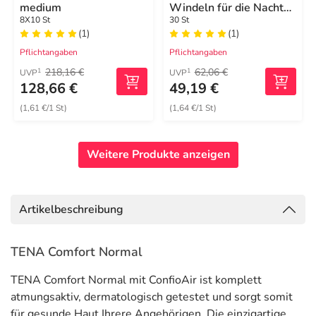
medium
Windeln für die Nacht
für Erwachsene
8X10 St
30 St
(1)
(1)
Pflichtangaben
Pflichtangaben
218,16 €
62,06 €
1
1
UVP
UVP
128,66 €
49,19 €
(1,61 €/1 St)
(1,64 €/1 St)
Weitere Produkte anzeigen
Artikelbeschreibung
TENA Comfort Normal
TENA Comfort Normal mit ConfioAir ist komplett
atmungsaktiv, dermatologisch getestet und sorgt somit
für gesunde Haut Ihrere Angehörigen. Die einzigartige