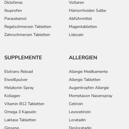
Diclofenac
Voltaren
Ibuprofen
Hämorrhoiden Salbe
Paracetamol
Abführmittel
Regelschmerzen Tabletten
Magentabletten
Zahnschmerzen Tabletten
Lidocain
SUPPLEMENTE
ALLERGIEN
Elotrans Reload
Allergie Medikamente
Eiweißpulver
Allergie Tabletten
Melatonin Spray
Augentropfen Allergie
Kollagen
Mometason Nasenspray
Vitamin B12 Tabletten
Cetirizin
Omega 3 Kapseln
Levocetirizin
Laktase Tabletten
Loratadin
Ginseng
Desloratadin