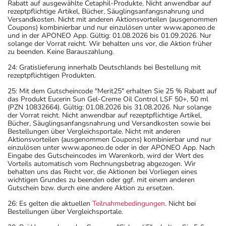
Rabatt auf ausgewählte Cetaphil-Produkte. Nicht anwendbar auf
rezeptpflichtige Artikel, Bücher, Säuglingsanfangsnahrung und
Versandkosten. Nicht mit anderen Aktionsvorteilen (ausgenommen
Coupons) kombinierbar und nur einzulösen unter www.aponeo.de
und in der APONEO App. Gültig: 01.08.2026 bis 01.09.2026. Nur
solange der Vorrat reicht. Wir behalten uns vor, die Aktion früher
zu beenden. Keine Barauszahlung.
24: Gratislieferung innerhalb Deutschlands bei Bestellung mit
rezeptpflichtigen Produkten.
25: Mit dem Gutscheincode "Merit25" erhalten Sie 25 % Rabatt auf
das Produkt Eucerin Sun Gel-Creme Oil Control LSF 50+, 50 ml
(PZN 10832664). Gültig: 01.08.2026 bis 31.08.2026. Nur solange
der Vorrat reicht. Nicht anwendbar auf rezeptpflichtige Artikel,
Bücher, Säuglingsanfangsnahrung und Versandkosten sowie bei
Bestellungen über Vergleichsportale. Nicht mit anderen
Aktionsvorteilen (ausgenommen Coupons) kombinierbar und nur
einzulösen unter www.aponeo.de oder in der APONEO App. Nach
Eingabe des Gutscheincodes im Warenkorb, wird der Wert des
Vorteils automatisch vom Rechnungsbetrag abgezogen. Wir
behalten uns das Recht vor, die Aktionen bei Vorliegen eines
wichtigen Grundes zu beenden oder ggf. mit einem anderen
Gutschein bzw. durch eine andere Aktion zu ersetzen.
26: Es gelten die aktuellen
Teilnahmebedingungen
. Nicht bei
Bestellungen über Vergleichsportale.