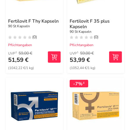
Fertilovit F Thy Kapseln
Fertilovit F 35 plus
Kapseln
90 St Kapseln
90 St Kapseln
(0)
(0)
Pflichtangaben
Pflichtangaben
59,00 €
59,00 €
1
1
UVP
UVP
51,59 €
53,99 €
(1042,22 €/1 kg)
(1052,44 €/1 kg)
-7%
4