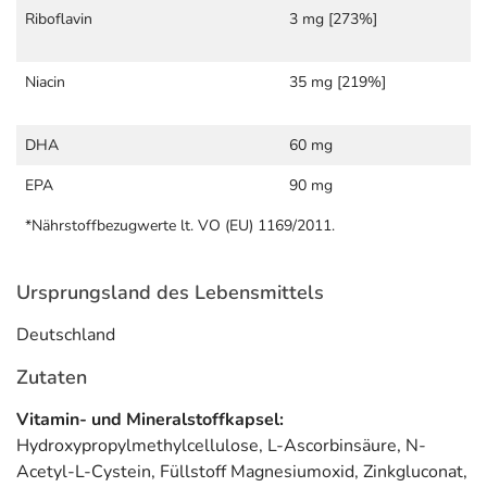
Informationen zu diesem Lebensmittel (wie z. B. Zutaten,
Riboflavin
3 mg [273%]
Allergene) sind bei den Lebensmittelangaben als pdf
hinterlegt. (oben)
Niacin
35 mg [219%]
DHA
60 mg
EPA
90 mg
*Nährstoffbezugwerte lt. VO (EU) 1169/2011.
Ursprungsland des Lebensmittels
Deutschland
Zutaten
Vitamin- und Mineralstoffkapsel:
Hydroxypropylmethylcellulose, L-Ascorbinsäure, N-
Acetyl-L-Cystein, Füllstoff Magnesiumoxid, Zinkgluconat,