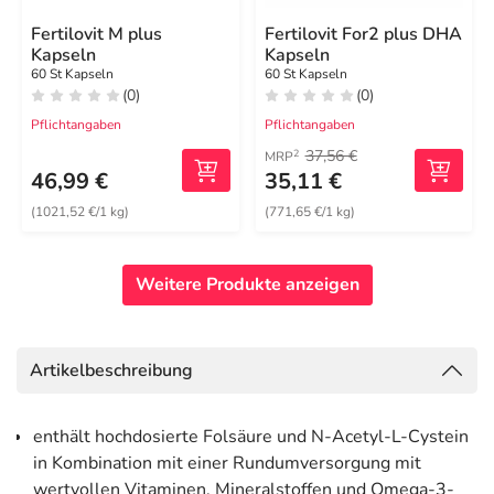
Fertilovit M plus
Fertilovit For2 plus DHA
Kapseln
Kapseln
60 St Kapseln
60 St Kapseln
(0)
(0)
Pflichtangaben
Pflichtangaben
37,56 €
2
MRP
46,99 €
35,11 €
(1021,52 €/1 kg)
(771,65 €/1 kg)
Weitere Produkte anzeigen
Artikelbeschreibung
enthält hochdosierte Folsäure und N-Acetyl-L-Cystein
in Kombination mit einer Rundumversorgung mit
wertvollen Vitaminen, Mineralstoffen und Omega-3-