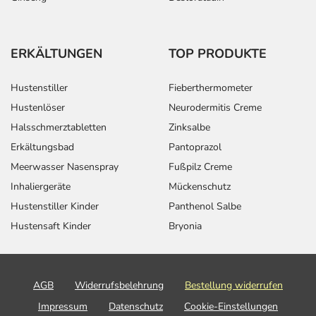
ERKÄLTUNGEN
TOP PRODUKTE
Hustenstiller
Fieberthermometer
Hustenlöser
Neurodermitis Creme
Halsschmerztabletten
Zinksalbe
Erkältungsbad
Pantoprazol
Meerwasser Nasenspray
Fußpilz Creme
Inhaliergeräte
Mückenschutz
Hustenstiller Kinder
Panthenol Salbe
Hustensaft Kinder
Bryonia
AGB
Widerrufsbelehrung
Bestellung widerrufen
Impressum
Datenschutz
Cookie-Einstellungen