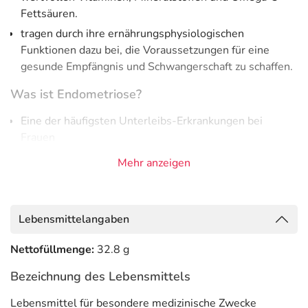
Fettsäuren.
tragen durch ihre ernährungsphysiologischen
Funktionen dazu bei, die Voraussetzungen für eine
gesunde Empfängnis und Schwangerschaft zu schaffen.
Was ist Endometriose?
Eine der häufigsten Unterleibs-Erkrankungen bei
Frauen
Ursache sind Ansiedlungen von
Mehr anzeigen
Gebärmutterschleimhaut außerhalb der Gebärmutter
Kann unbemerkt oder chronische mit starken
Schmerzen auftreten und mindert die Fruchtbarkeit
Lebensmittelangaben
Wenn die Eierstöcke oder Eileiter befallen sind, ist oft
die Fruchtbarkeit beeinträchtigt
Nettofüllmenge:
32.8 g
Wird oft vermeitlich als Teil der Regelblutung gehalten
Bezeichnung des Lebensmittels
Bislang nicht vollständig heilbar - Aber therapierbar!
Lebensmittel für besondere medizinische Zwecke
Symptome: