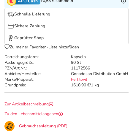
Refluthin, Lasea & Carmenthin Deals
Sport & Fitness
Täglich gut versorgt
+0,53 €
sammeln
APO Cash
Schnelle Lieferung
Salus Deals
Tierapotheke
Sichere Zahlung
Vitamine & Mineralstoffe
Geprüfter Shop
Zu meiner Favoriten-Liste hinzufügen
Marken
Darreichungsform:
Kapseln
Packungsgröße:
90 St
PZN/Art.Nr.:
11172566
Anbieter/Hersteller:
Gonadosan Distribution GmbH
Marke/Präparat:
Fertilovit
Grundpreis:
1618,90 €/1 kg
Zur Artikelbeschreibung
Zu den Lebensmittelangaben
Gebrauchsanleitung (PDF)