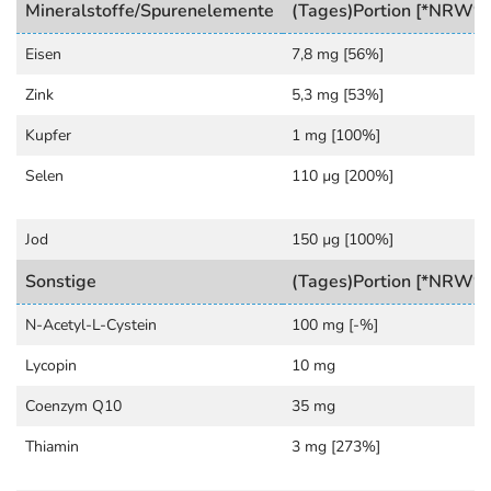
Mineralstoffe/Spurenelemente
(Tages)Portion [*NRW%
1
Zellteilung
.
Eisen
7,8 mg [56%]
Die Vitamine C, E, B2 (Riboflavin), Selen, Zink und
Kupfer tragen dazu bei, die Zellen vor oxidativem Stress
Zink
5,3 mg [53%]
1
zu schützen
.
Kupfer
1 mg [100%]
Zusätzlich
Eisen unterstützt die Bildung der roten Blutkörperchen
Selen
110 µg [200%]
1
und den normalen Sauerstofftransport im Körper
.
Omega-3-Fettsäuren werden zur Energiegewinnung
Jod
150 µg [100%]
verstoffwechselt, in Zellmembranen eingebaut und sind
Vorläufer von Signalstoffen.
Sonstige
(Tages)Portion [*NRW%
1
Angaben entsprechend EU Verordnung
N-Acetyl-L-Cystein
100 mg [-%]
Adresse des Lebensmittel-Unternehmens
Lycopin
10 mg
Gonadosan Distribution GmbH
Coenzym Q10
35 mg
Römerstr. 2
6900 Bregenz
Thiamin
3 mg [273%]