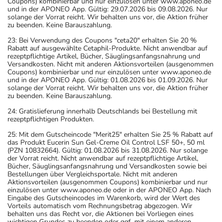
Coupons) kombinierbar und nur einzulösen unter www.aponeo.de
und in der APONEO App. Gültig: 29.07.2026 bis 09.08.2026. Nur
solange der Vorrat reicht. Wir behalten uns vor, die Aktion früher
zu beenden. Keine Barauszahlung.
23: Bei Verwendung des Coupons "ceta20" erhalten Sie 20 %
Rabatt auf ausgewählte Cetaphil-Produkte. Nicht anwendbar auf
rezeptpflichtige Artikel, Bücher, Säuglingsanfangsnahrung und
Versandkosten. Nicht mit anderen Aktionsvorteilen (ausgenommen
Coupons) kombinierbar und nur einzulösen unter www.aponeo.de
und in der APONEO App. Gültig: 01.08.2026 bis 01.09.2026. Nur
solange der Vorrat reicht. Wir behalten uns vor, die Aktion früher
zu beenden. Keine Barauszahlung.
24: Gratislieferung innerhalb Deutschlands bei Bestellung mit
rezeptpflichtigen Produkten.
25: Mit dem Gutscheincode "Merit25" erhalten Sie 25 % Rabatt auf
das Produkt Eucerin Sun Gel-Creme Oil Control LSF 50+, 50 ml
(PZN 10832664). Gültig: 01.08.2026 bis 31.08.2026. Nur solange
der Vorrat reicht. Nicht anwendbar auf rezeptpflichtige Artikel,
Bücher, Säuglingsanfangsnahrung und Versandkosten sowie bei
Bestellungen über Vergleichsportale. Nicht mit anderen
Aktionsvorteilen (ausgenommen Coupons) kombinierbar und nur
einzulösen unter www.aponeo.de oder in der APONEO App. Nach
Eingabe des Gutscheincodes im Warenkorb, wird der Wert des
Vorteils automatisch vom Rechnungsbetrag abgezogen. Wir
behalten uns das Recht vor, die Aktionen bei Vorliegen eines
wichtigen Grundes zu beenden oder ggf. mit einem anderen