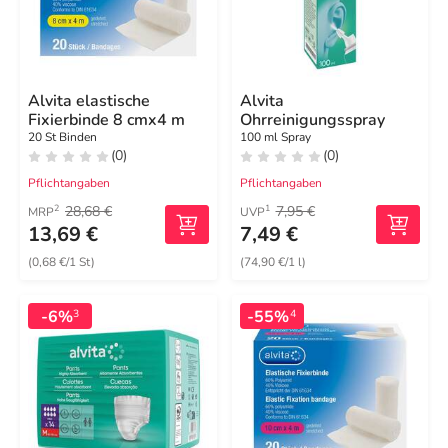
Alvita elastische
Alvita
Fixierbinde 8 cmx4 m
Ohrreinigungsspray
20 St Binden
100 ml Spray
(0)
(0)
Pflichtangaben
Pflichtangaben
28,68 €
7,95 €
2
1
MRP
UVP
13,69 €
7,49 €
(0,68 €/1 St)
(74,90 €/1 l)
-6%
-55%
3
4