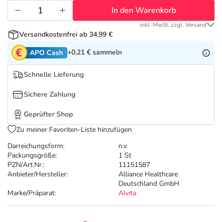
Refluthin, Lasea & Carmenthin Deals
Sport & Fitness
Täglich gut versorgt
In den Warenkorb
inkl. MwSt. zzgl. Versand
Salus Deals
Tierapotheke
Versandkostenfrei ab 34,99 €
+0,21 €
sammeln
APO Cash
Vitamine & Mineralstoffe
Schnelle Lieferung
Marken
Sichere Zahlung
Geprüfter Shop
Zu meiner Favoriten-Liste hinzufügen
Darreichungsform:
n.v.
Packungsgröße:
1 St
PZN/Art.Nr.:
11151587
Anbieter/Hersteller:
Alliance Healthcare
Deutschland GmbH
Marke/Präparat:
Alvita