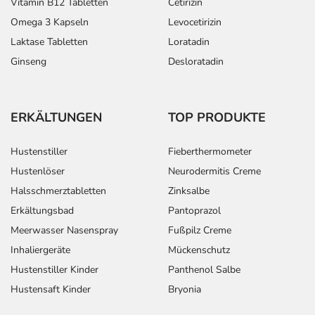
Vitamin B12 Tabletten
Cetirizin
Omega 3 Kapseln
Levocetirizin
Laktase Tabletten
Loratadin
Ginseng
Desloratadin
ERKÄLTUNGEN
TOP PRODUKTE
Hustenstiller
Fieberthermometer
Hustenlöser
Neurodermitis Creme
Halsschmerztabletten
Zinksalbe
Erkältungsbad
Pantoprazol
Meerwasser Nasenspray
Fußpilz Creme
Inhaliergeräte
Mückenschutz
Hustenstiller Kinder
Panthenol Salbe
Hustensaft Kinder
Bryonia