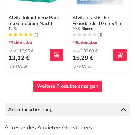
Alvita Inkontinenz Pants
Alvita elastische
maxi medium Nacht
Fixierbinde 10 cmx4 m
14 St
20 St Binden
(1)
(0)
Pflichtangaben
Pflichtangaben
13,95 €
33,63 €
1
2
UVP
MRP
13,12 €
15,29 €
(0,94 €/1 St)
(0,76 €/1 St)
Weitere Produkte anzeigen
Artikelbeschreibung
Adresse des Anbieters/Herstellers