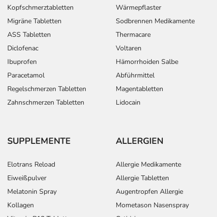
Kopfschmerztabletten
Wärmepflaster
Migräne Tabletten
Sodbrennen Medikamente
ASS Tabletten
Thermacare
Diclofenac
Voltaren
Ibuprofen
Hämorrhoiden Salbe
Paracetamol
Abführmittel
Regelschmerzen Tabletten
Magentabletten
Zahnschmerzen Tabletten
Lidocain
SUPPLEMENTE
ALLERGIEN
Elotrans Reload
Allergie Medikamente
Eiweißpulver
Allergie Tabletten
Melatonin Spray
Augentropfen Allergie
Kollagen
Mometason Nasenspray