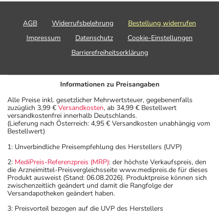
AGB
Widerrufsbelehrung
Bestellung widerrufen
Impressum
Datenschutz
Cookie-Einstellungen
Barrierefreiheitserklärung
Informationen zu Preisangaben
Alle Preise inkl. gesetzlicher Mehrwertsteuer, gegebenenfalls
zuzüglich 3,99 €
Versandkosten
, ab 34,99 € Bestellwert
versandkostenfrei innerhalb Deutschlands.
(Lieferung nach Österreich: 4,95 € Versandkosten unabhängig vom
Bestellwert)
1: Unverbindliche Preisempfehlung des Herstellers (UVP)
2:
MediPreis-Referenzpreis (MRP)
: der höchste Verkaufspreis, den
die Arzneimittel-Preisvergleichsseite www.medipreis.de für dieses
Produkt ausweist (Stand: 06.08.2026). Produktpreise können sich
zwischenzeitlich geändert und damit die Rangfolge der
Versandapotheken geändert haben.
3: Preisvorteil bezogen auf die UVP des Herstellers