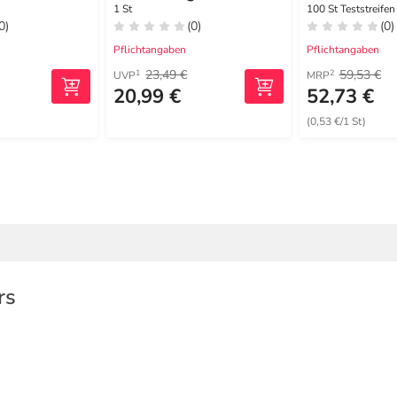
rmesssy.mm
1 St
100 St Teststreifen
0)
(0)
(0)
Pflichtangaben
Pflichtangaben
23,49 €
59,53 €
1
2
UVP
MRP
20,99 €
52,73 €
(0,53 €/1 St)
rs