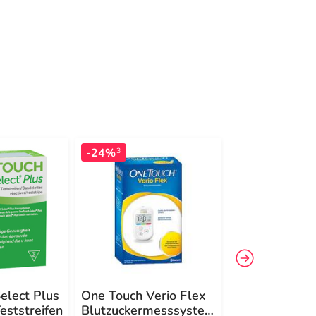
-24%
-26%
3
4
elect Plus
One Touch Verio Flex
One Touch Ult
eststreifen
Blutzuckermesssystem
Kontrolllösun