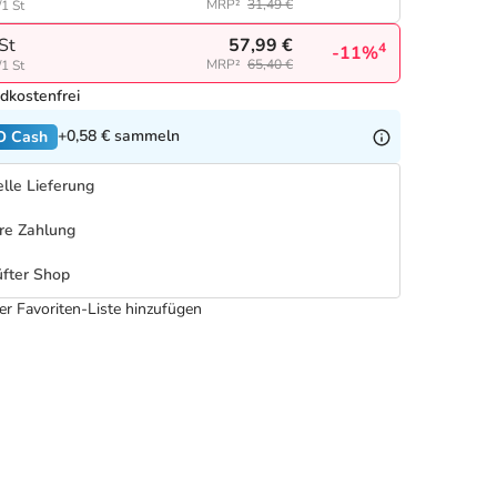
MRP²
31,49 €
/1 St
57,99 €
St
4
-11%
MRP²
65,40 €
/1 St
dkostenfrei
+0,58 €
sammeln
O Cash
lle Lieferung
re Zahlung
fter Shop
er Favoriten-Liste hinzufügen