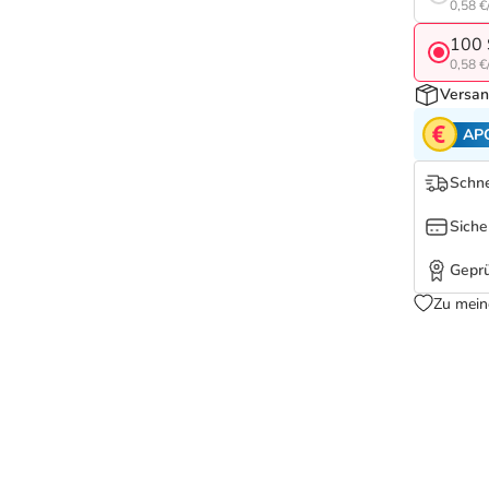
0,58 €
100 
0,58 €
Versan
AP
Schne
Siche
Geprü
Zu mein