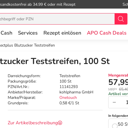
sandkostenfrei ab 34.99 € oder mit Rezept
Sc
 Cash
Services
Rezept einlösen
APO Cash Deals
ctplus Blutzucker Teststreifen
zucker Teststreifen, 100 St
Mengenrab
Darreichungsform:
Teststreifen
57,9
Packungsgröße:
100 St
PZN/Art.Nr.:
11141293
65,4
MRP²
Anbieter/Hersteller:
kohlpharma GmbH
Artikel ve
Marke/Präparat:
Onetouch
Grundpreis:
0,58 €/1 St
In folgende
Zur Artikelbeschreibung
50 S