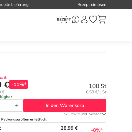
hnelle Lieferung
Rezept einlösen
att
9 €
-11%
4
100 St
Grundpreis:
0 €
0,58 €/1 St
rfügbar
In den Warenkorb
inkl. MwSt. inkl. Versand
n Packungsgrößen erhältlich:
28,99 €
t
4
-8%