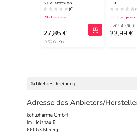
Blutzucke
50 St Teststreifen
1 St
(0)
(
ol / l
Pflichtangaben
Pflichtangaben
49,90 €
1
UVP
27,85 €
33,99 €
(0,56 €/1 St)
Artikelbeschreibung
Adresse des Anbieters/Herstelle
kohlpharma GmbH
Im Holzhau 8
66663 Merzig