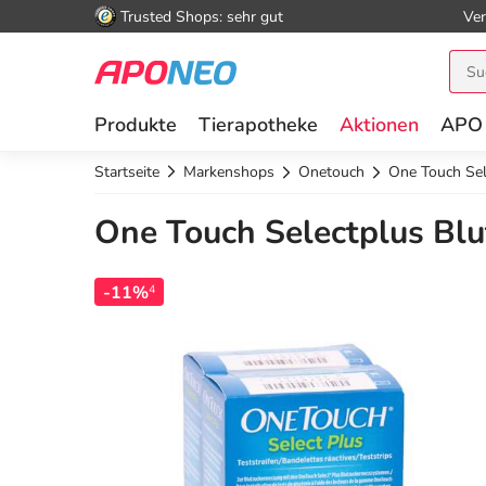
Trusted Shops: sehr gut
Ver
Produkte
Tierapotheke
Aktionen
APO
Startseite
Markenshops
Onetouch
One Touch Sele
One Touch Selectplus Blut
-11%
4