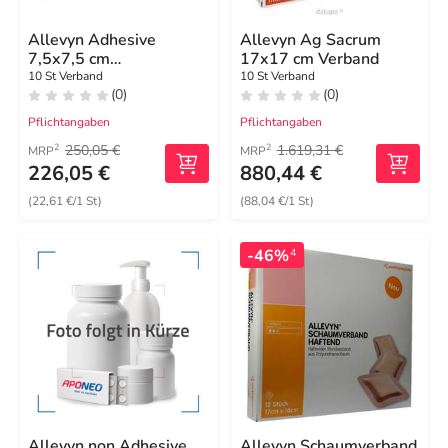
Allevyn Adhesive
Allevyn Ag Sacrum
7,5x7,5 cm
17x17 cm Verband
hydrozell.Verband
10 St Verband
10 St Verband
(0)
(0)
Pflichtangaben
Pflichtangaben
250,05 €
1.619,31 €
2
2
MRP
MRP
226,05 €
880,44 €
(22,61 €/1 St)
(88,04 €/1 St)
-46%
4
Allevyn non Adhesive
Allevyn Schaumverband