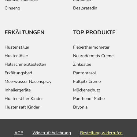
Ginseng
Desloratadin
ERKÄLTUNGEN
TOP PRODUKTE
Hustenstiller
Fieberthermometer
Hustenlöser
Neurodermitis Creme
Halsschmerztabletten
Zinksalbe
Erkältungsbad
Pantoprazol
Meerwasser Nasenspray
Fußpilz Creme
Inhaliergeräte
Mückenschutz
Hustenstiller Kinder
Panthenol Salbe
Hustensaft Kinder
Bryonia
AGB
Widerrufsbelehrung
Bestellung widerrufen