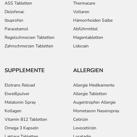
ASS Tabletten
Thermacare
Diclofenac
Voltaren
Ibuprofen
Hämorrhoiden Salbe
Paracetamol
Abführmittel
Regelschmerzen Tabletten
Magentabletten
Zahnschmerzen Tabletten
Lidocain
SUPPLEMENTE
ALLERGIEN
Elotrans Reload
Allergie Medikamente
Eiweißpulver
Allergie Tabletten
Melatonin Spray
Augentropfen Allergie
Kollagen
Mometason Nasenspray
Vitamin B12 Tabletten
Cetirizin
Omega 3 Kapseln
Levocetirizin
Laktase Tabletten
Loratadin