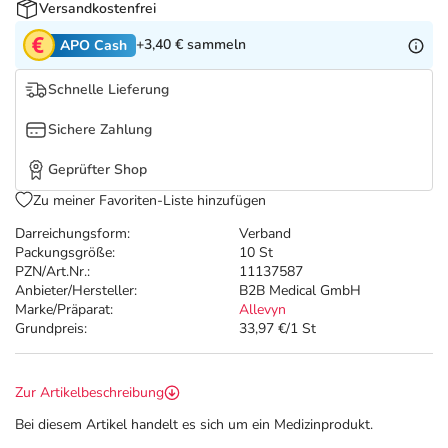
Refluthin, Lasea & Carmenthin Deals
Sport & Fitness
Täglich gut versorgt
Versandkostenfrei
+3,40 €
sammeln
APO Cash
Salus Deals
Tierapotheke
Schnelle Lieferung
Vitamine & Mineralstoffe
Sichere Zahlung
Geprüfter Shop
Marken
Zu meiner Favoriten-Liste hinzufügen
Darreichungsform:
Verband
Packungsgröße:
10 St
PZN/Art.Nr.:
11137587
Anbieter/Hersteller:
B2B Medical GmbH
Marke/Präparat:
Allevyn
Grundpreis:
33,97 €/1 St
Zur Artikelbeschreibung
Bei diesem Artikel handelt es sich um ein Medizinprodukt.