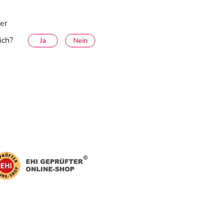
der
ich?
Ja
Nein