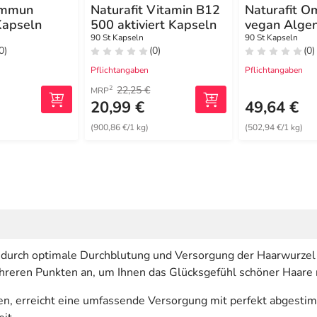
 Immun
Naturafit Vitamin B12
Naturafit 
apseln
500 aktiviert Kapseln
vegan Alge
Kapseln
90 St Kapseln
90 St Kapseln
0)
(0)
(0)
Pflichtangaben
Pflichtangaben
22,25 €
2
MRP
20,99 €
49,64 €
)
(900,86 €/1 kg)
(502,94 €/1 kg)
durch optimale Durchblutung und Versorgung der Haarwurzel e
mehreren Punkten an, um Ihnen das Glücksgefühl schöner Haare 
, erreicht eine umfassende Versorgung mit perfekt abgesti