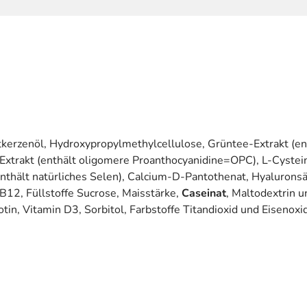
chtkerzenöl, Hydroxypropylmethylcellulose, Grüntee-Extrakt (e
n-Extrakt (enthält oligomere Proanthocyanidine=OPC), L-Cyste
 (enthält natürliches Selen), Calcium-D-Pantothenat, Hyaluron
12, Füllstoffe Sucrose, Maisstärke,
Caseinat
, Maltodextrin 
otin, Vitamin D3, Sorbitol, Farbstoffe Titandioxid und Eisenoxi