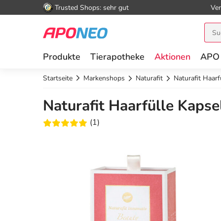
Trusted Shops: sehr gut
Ver
Produkte
Tierapotheke
Aktionen
APO
Startseite
Markenshops
Naturafit
Naturafit Haarf
Naturafit Haarfülle Kapse
(1)