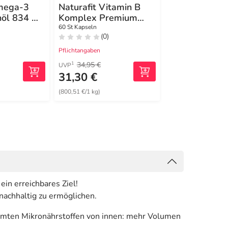
Omega-3
Naturafit Vitamin B
Naturafit Om
nöl 834 mg
Komplex Premium
extra 400 / 2
Kapseln
Kapseln
60 St Kapseln
160 St Kapseln
(0)
(0)
Pflichtangaben
Pflichtangaben
34,95 €
61,95 €
1
1
UVP
UVP
31,30 €
44,59 €
(800,51 €/1 kg)
(199,06 €/1 kg)
in erreichbares Ziel!
nachhaltig zu ermöglichen.
mmten Mikronährstoffen von innen: mehr Volumen