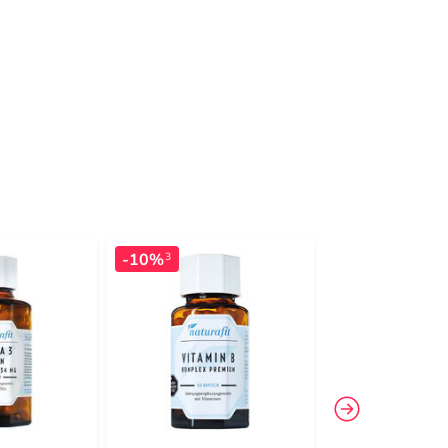
-10%
-28%
3
3