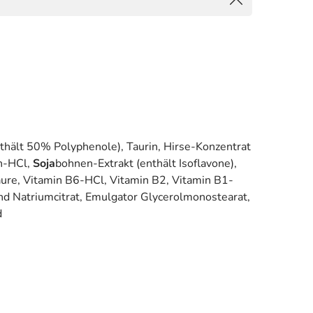
nthält 50% Polyphenole), Taurin, Hirse-Konzentrat
in-HCl,
Soja
bohnen-Extrakt (enthält Isoflavone),
säure, Vitamin B6-HCl, Vitamin B2, Vitamin B1-
und Natriumcitrat, Emulgator Glycerolmonostearat,
d