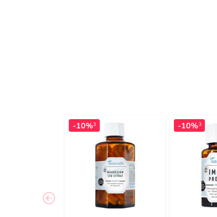
-10%
-10%
3
3