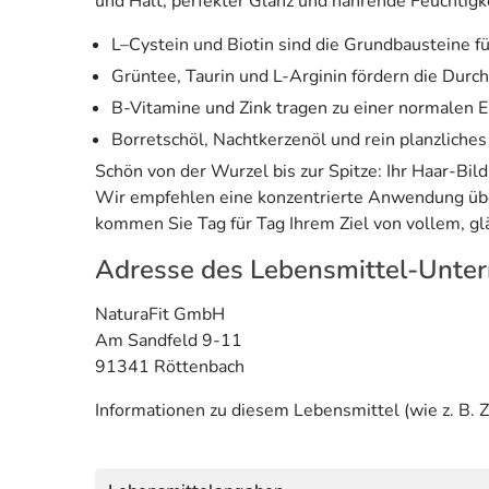
und Halt, perfekter Glanz und nährende Feuchtigke
L–Cystein und Biotin sind die Grundbausteine f
Grüntee, Taurin und L-Arginin fördern die Durc
B-Vitamine und Zink tragen zu einer normalen E
Borretschöl, Nachtkerzenöl und rein planzliche
Schön von der Wurzel bis zur Spitze: Ihr Haar-Bi
Wir empfehlen eine konzentrierte Anwendung übe
kommen Sie Tag für Tag Ihrem Ziel von vollem, gl
Adresse des Lebensmittel-Unte
NaturaFit GmbH
Am Sandfeld 9-11
91341 Röttenbach
Informationen zu diesem Lebensmittel (wie z. B. Z