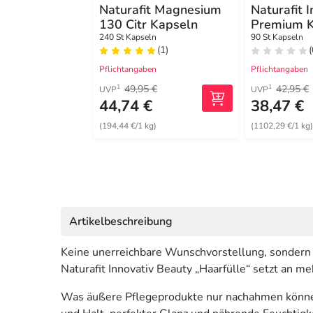
Naturafit Magnesium
Naturafit
130 Citr Kapseln
Premium K
240 St Kapseln
90 St Kapseln
(1)
(
Pflichtangaben
Pflichtangaben
49,95 €
42,95 €
1
1
UVP
UVP
44,74 €
38,47 €
(194,44 €/1 kg)
(1102,29 €/1 kg
Artikelbeschreibung
Keine unerreichbare Wunschvorstellung, sondern 
Naturafit Innovativ Beauty „Haarfülle“ setzt an 
Was äußere Pflegeprodukte nur nachahmen können