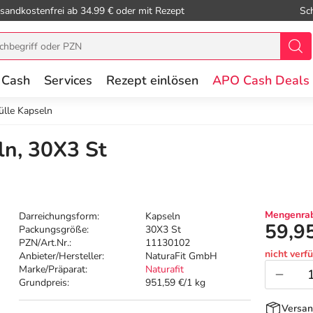
sandkostenfrei ab 34.99 € oder mit Rezept
Sc
 Cash
Services
Rezept einlösen
APO Cash Deals
ülle Kapseln
ln, 30X3 St
Mengenrab
Darreichungsform:
Kapseln
59,9
Packungsgröße:
30X3 St
PZN/Art.Nr.:
11130102
nicht verf
Anbieter/Hersteller:
NaturaFit GmbH
Marke/Präparat:
Naturafit
Grundpreis:
951,59 €/1 kg
Versan