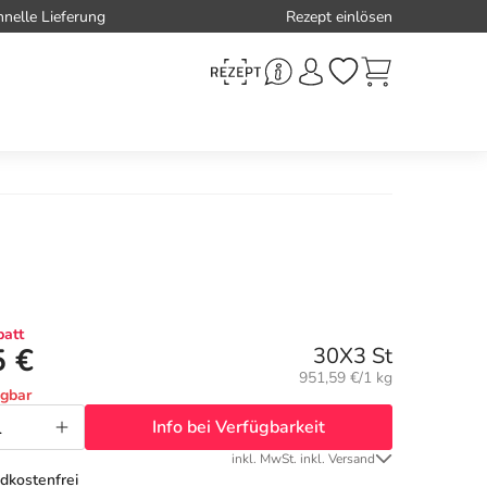
hnelle Lieferung
Rezept einlösen
att
5 €
30X3 St
Grundpreis:
951,59 €/1 kg
ügbar
Info bei Verfügbarkeit
inkl. MwSt. inkl. Versand
dkostenfrei