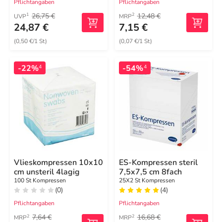
Pflichtangaben
Pflichtangaben
26,75 €
12,48 €
1
2
UVP
MRP
24,87 €
7,15 €
(0,50 €/1 St)
(0,07 €/1 St)
-22%
-54%
4
4
Vlieskompressen 10x10
ES-Kompressen steril
cm unsteril 4lagig
7,5x7,5 cm 8fach
100 St Kompressen
25X2 St Kompressen
(0)
(4)
Pflichtangaben
Pflichtangaben
7,64 €
16,68 €
2
2
MRP
MRP