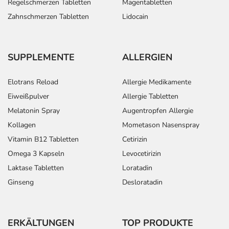
Regelschmerzen Tabletten
Magentabletten
Zahnschmerzen Tabletten
Lidocain
SUPPLEMENTE
ALLERGIEN
Elotrans Reload
Allergie Medikamente
Eiweißpulver
Allergie Tabletten
Melatonin Spray
Augentropfen Allergie
Kollagen
Mometason Nasenspray
Vitamin B12 Tabletten
Cetirizin
Omega 3 Kapseln
Levocetirizin
Laktase Tabletten
Loratadin
Ginseng
Desloratadin
ERKÄLTUNGEN
TOP PRODUKTE