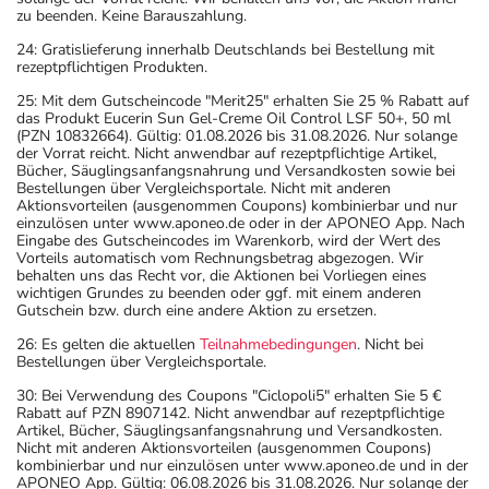
zu beenden. Keine Barauszahlung.
24: Gratislieferung innerhalb Deutschlands bei Bestellung mit
rezeptpflichtigen Produkten.
25: Mit dem Gutscheincode "Merit25" erhalten Sie 25 % Rabatt auf
das Produkt Eucerin Sun Gel-Creme Oil Control LSF 50+, 50 ml
(PZN 10832664). Gültig: 01.08.2026 bis 31.08.2026. Nur solange
der Vorrat reicht. Nicht anwendbar auf rezeptpflichtige Artikel,
Bücher, Säuglingsanfangsnahrung und Versandkosten sowie bei
Bestellungen über Vergleichsportale. Nicht mit anderen
Aktionsvorteilen (ausgenommen Coupons) kombinierbar und nur
einzulösen unter www.aponeo.de oder in der APONEO App. Nach
Eingabe des Gutscheincodes im Warenkorb, wird der Wert des
Vorteils automatisch vom Rechnungsbetrag abgezogen. Wir
behalten uns das Recht vor, die Aktionen bei Vorliegen eines
wichtigen Grundes zu beenden oder ggf. mit einem anderen
Gutschein bzw. durch eine andere Aktion zu ersetzen.
26: Es gelten die aktuellen
Teilnahmebedingungen
. Nicht bei
Bestellungen über Vergleichsportale.
30: Bei Verwendung des Coupons "Ciclopoli5" erhalten Sie 5 €
Rabatt auf PZN 8907142. Nicht anwendbar auf rezeptpflichtige
Artikel, Bücher, Säuglingsanfangsnahrung und Versandkosten.
Nicht mit anderen Aktionsvorteilen (ausgenommen Coupons)
kombinierbar und nur einzulösen unter www.aponeo.de und in der
APONEO App. Gültig: 06.08.2026 bis 31.08.2026. Nur solange der