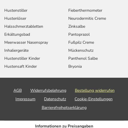
Hustenstiller
Fieberthermometer
Hustenlöser
Neurodermitis Creme
Halsschmerztabletten
Zinksalbe
Erkältungsbad
Pantoprazol
Meerwasser Nasenspray
Fußpilz Creme
Inhaliergeräte
Mückenschutz
Hustenstiller Kinder
Panthenol Salbe
Hustensaft Kinder
Bryonia
AGB
Widerrufsbelehrung
Bestellung widerrufen
Impressum
Datenschutz
Cookie-Einstellungen
Barrierefreiheitserklärung
Informationen zu Preisangaben