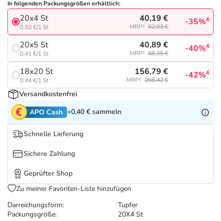
Refluthin, Lasea & Carmenthin Deals
Sport & Fitness
Täglich gut versorgt
In folgenden Packungsgrößen erhältlich:
40,19 €
20x4 St
4
-35%
MRP²
62,03 €
0,50 €/1 St
Salus Deals
Tierapotheke
40,89 €
20x5 St
4
-40%
MRP²
68,35 €
0,41 €/1 St
Vitamine & Mineralstoffe
156,79 €
18x20 St
4
-42%
MRP²
268,42 €
0,44 €/1 St
Marken
Versandkostenfrei
+0,40 €
sammeln
APO Cash
Schnelle Lieferung
Sichere Zahlung
Geprüfter Shop
Zu meiner Favoriten-Liste hinzufügen
Darreichungsform:
Tupfer
Packungsgröße:
20X4 St