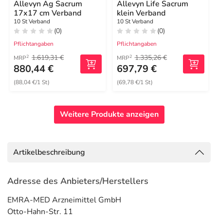
Allevyn Ag Sacrum
Allevyn Life Sacrum
17x17 cm Verband
klein Verband
10 St Verband
10 St Verband
(0)
(0)
Pflichtangaben
Pflichtangaben
1.619,31 €
1.335,26 €
2
2
MRP
MRP
880,44 €
697,79 €
(88,04 €/1 St)
(69,78 €/1 St)
Weitere Produkte anzeigen
Artikelbeschreibung
Adresse des Anbieters/Herstellers
EMRA-MED Arzneimittel GmbH
Otto-Hahn-Str. 11