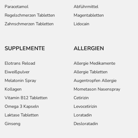
Paracetamol
Abführmittel
Regelschmerzen Tabletten
Magentabletten
Zahnschmerzen Tabletten
Lidocain
SUPPLEMENTE
ALLERGIEN
Elotrans Reload
Allergie Medikamente
Eiweißpulver
Allergie Tabletten
Melatonin Spray
Augentropfen Allergie
Kollagen
Mometason Nasenspray
Vitamin B12 Tabletten
Cetirizin
Omega 3 Kapseln
Levocetirizin
Laktase Tabletten
Loratadin
Ginseng
Desloratadin