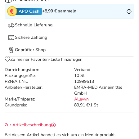
Refluthin, Lasea & Carmenthin Deals
Sport & Fitness
Täglich gut versorgt
+8,99 €
sammeln
APO Cash
Salus Deals
Tierapotheke
Schnelle Lieferung
Vitamine & Mineralstoffe
Sichere Zahlung
Geprüfter Shop
Marken
Zu meiner Favoriten-Liste hinzufügen
Darreichungsform:
Verband
Packungsgröße:
10 St
PZN/Art.Nr.:
10999513
Anbieter/Hersteller:
EMRA-MED Arzneimittel
GmbH
Marke/Präparat:
Allevyn
Grundpreis:
89,91 €/1 St
Zur Artikelbeschreibung
Bei diesem Artikel handelt es sich um ein Medizinprodukt.