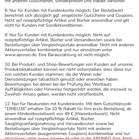
mit anderen Gutscheinen, Sonderpreisen und Rabatt-Aktionen.
8: Nur für Kunden mit Kundenkonto möglich. Der Bestellwert
berechnet sich abzüglich ggf. eingelöster Gutscheine und Coupons.
Nicht auf rezeptpflichtige Artikel und Bücher anwendbar und gilt
nicht für Kunden mit Sonderkonditionen.
9: Nur für Kunden mit Kundenkonto möglich. Nicht auf
rezeptpflichtige Artikel, Bücher und Versandkosten sowie bei
Bestellungen über Vergleichsportale anwendbar. Nicht mit anderen
Aktionsvorteilen kombinierbar und nur einzulösen unter
www.aponeo.de. Eine Barauszahlung ist nicht möglich.
10: Bei Produkt- und Shop-Bewertungen von Kunden auf unseren
Produktdetailseiten können wir nicht sicherstellen, dass diese nur
von solchen Kunden stammen, die die Waren oder
Dienstleistungen tatsächlich genutzt oder erworben haben.
Bewertungen, bei denen bei der Prüfung des Wortlauts
Auffälligkeiten oder Hinweise festgestellt werden, die insoweit zu
Zweifeln Anlass geben, werden nicht veröffentlicht.
12: Nur für Neukunden mit Kundenkonto. Mit dem Gutscheincode
"10NEU26" erhalten Sie 10 % Rabatt für Ihre erste Bestellung, ab
einem Mindestbestellwert von 49 € (Warenkorbwert). Nicht
anwendbar auf rezeptpflichtige Artikel, Bücher,
Säuglingsanfangsnahrung und Versandkosten sowie bei
Bestellungen über Vergleichsportale. Nicht mit anderen
Aktionsvorteilen (ausgenommen Coupons) kombinierbar und nur
einzulösen unter www.aponeo.de oder in der APONEO App. Nach