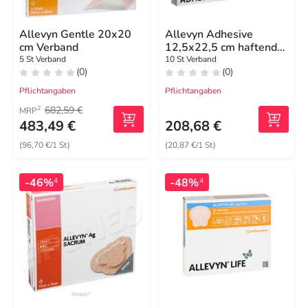
Allevyn Gentle 20x20
Allevyn Adhesive
cm Verband
12,5x22,5 cm haftende
Wundauflage
5 St Verband
10 St Verband
(0)
(0)
Pflichtangaben
Pflichtangaben
682,59 €
2
MRP
483,49 €
208,68 €
(96,70 €/1 St)
(20,87 €/1 St)
-46%
-48%
4
4