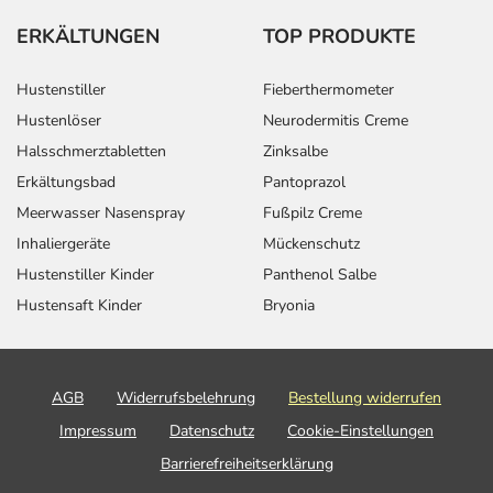
ERKÄLTUNGEN
TOP PRODUKTE
Hustenstiller
Fieberthermometer
Hustenlöser
Neurodermitis Creme
Halsschmerztabletten
Zinksalbe
Erkältungsbad
Pantoprazol
Meerwasser Nasenspray
Fußpilz Creme
Inhaliergeräte
Mückenschutz
Hustenstiller Kinder
Panthenol Salbe
Hustensaft Kinder
Bryonia
AGB
Widerrufsbelehrung
Bestellung widerrufen
Impressum
Datenschutz
Cookie-Einstellungen
Barrierefreiheitserklärung