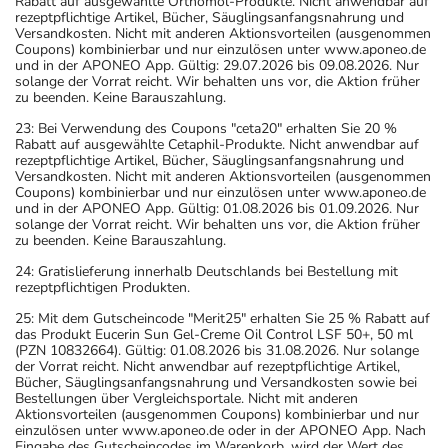
Rabatt auf ausgewählte Orthomol-Produkte. Nicht anwendbar auf
rezeptpflichtige Artikel, Bücher, Säuglingsanfangsnahrung und
Versandkosten. Nicht mit anderen Aktionsvorteilen (ausgenommen
Coupons) kombinierbar und nur einzulösen unter www.aponeo.de
und in der APONEO App. Gültig: 29.07.2026 bis 09.08.2026. Nur
solange der Vorrat reicht. Wir behalten uns vor, die Aktion früher
zu beenden. Keine Barauszahlung.
23: Bei Verwendung des Coupons "ceta20" erhalten Sie 20 %
Rabatt auf ausgewählte Cetaphil-Produkte. Nicht anwendbar auf
rezeptpflichtige Artikel, Bücher, Säuglingsanfangsnahrung und
Versandkosten. Nicht mit anderen Aktionsvorteilen (ausgenommen
Coupons) kombinierbar und nur einzulösen unter www.aponeo.de
und in der APONEO App. Gültig: 01.08.2026 bis 01.09.2026. Nur
solange der Vorrat reicht. Wir behalten uns vor, die Aktion früher
zu beenden. Keine Barauszahlung.
24: Gratislieferung innerhalb Deutschlands bei Bestellung mit
rezeptpflichtigen Produkten.
25: Mit dem Gutscheincode "Merit25" erhalten Sie 25 % Rabatt auf
das Produkt Eucerin Sun Gel-Creme Oil Control LSF 50+, 50 ml
(PZN 10832664). Gültig: 01.08.2026 bis 31.08.2026. Nur solange
der Vorrat reicht. Nicht anwendbar auf rezeptpflichtige Artikel,
Bücher, Säuglingsanfangsnahrung und Versandkosten sowie bei
Bestellungen über Vergleichsportale. Nicht mit anderen
Aktionsvorteilen (ausgenommen Coupons) kombinierbar und nur
einzulösen unter www.aponeo.de oder in der APONEO App. Nach
Eingabe des Gutscheincodes im Warenkorb, wird der Wert des