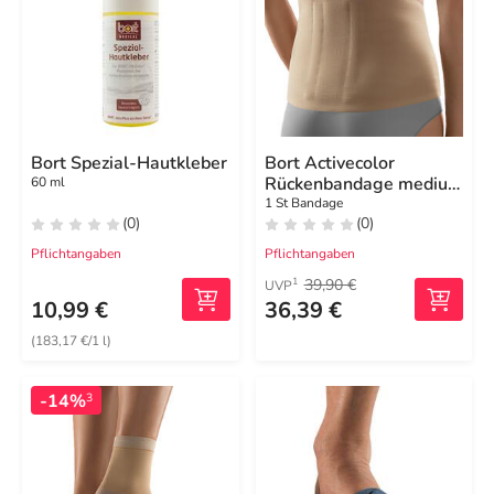
Bort Spezial-Hautkleber
Bort Activecolor
Rückenbandage medium
60 ml
haut
1 St Bandage
(0)
(0)
Pflichtangaben
Pflichtangaben
39,90 €
1
UVP
10,99 €
36,39 €
(183,17 €/1 l)
-14%
3