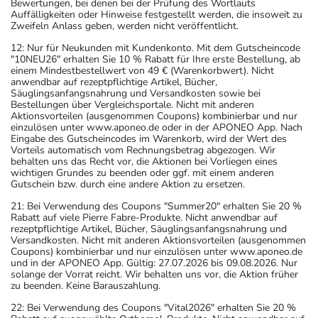
Bewertungen, bei denen bei der Prüfung des Wortlauts
Auffälligkeiten oder Hinweise festgestellt werden, die insoweit zu
Zweifeln Anlass geben, werden nicht veröffentlicht.
12: Nur für Neukunden mit Kundenkonto. Mit dem Gutscheincode
"10NEU26" erhalten Sie 10 % Rabatt für Ihre erste Bestellung, ab
einem Mindestbestellwert von 49 € (Warenkorbwert). Nicht
anwendbar auf rezeptpflichtige Artikel, Bücher,
Säuglingsanfangsnahrung und Versandkosten sowie bei
Bestellungen über Vergleichsportale. Nicht mit anderen
Aktionsvorteilen (ausgenommen Coupons) kombinierbar und nur
einzulösen unter www.aponeo.de oder in der APONEO App. Nach
Eingabe des Gutscheincodes im Warenkorb, wird der Wert des
Vorteils automatisch vom Rechnungsbetrag abgezogen. Wir
behalten uns das Recht vor, die Aktionen bei Vorliegen eines
wichtigen Grundes zu beenden oder ggf. mit einem anderen
Gutschein bzw. durch eine andere Aktion zu ersetzen.
21: Bei Verwendung des Coupons "Summer20" erhalten Sie 20 %
Rabatt auf viele Pierre Fabre-Produkte. Nicht anwendbar auf
rezeptpflichtige Artikel, Bücher, Säuglingsanfangsnahrung und
Versandkosten. Nicht mit anderen Aktionsvorteilen (ausgenommen
Coupons) kombinierbar und nur einzulösen unter www.aponeo.de
und in der APONEO App. Gültig: 27.07.2026 bis 09.08.2026. Nur
solange der Vorrat reicht. Wir behalten uns vor, die Aktion früher
zu beenden. Keine Barauszahlung.
22: Bei Verwendung des Coupons "Vital2026" erhalten Sie 20 %