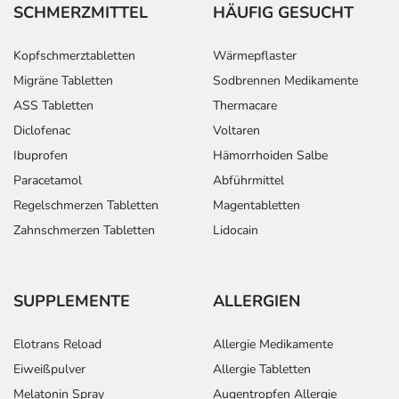
SCHMERZMITTEL
HÄUFIG GESUCHT
Kopfschmerztabletten
Wärmepflaster
Migräne Tabletten
Sodbrennen Medikamente
ASS Tabletten
Thermacare
Diclofenac
Voltaren
Ibuprofen
Hämorrhoiden Salbe
Paracetamol
Abführmittel
Regelschmerzen Tabletten
Magentabletten
Zahnschmerzen Tabletten
Lidocain
SUPPLEMENTE
ALLERGIEN
Elotrans Reload
Allergie Medikamente
Eiweißpulver
Allergie Tabletten
Melatonin Spray
Augentropfen Allergie