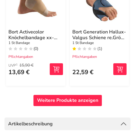
Bort Activecolor
Bort Generation Hallux-
Knöchelbandage xx-
Valgus Schiene re.Größe
large haut
0 blau
1 St Bandage
1 St Bandage
(0)
(1)
Pflichtangaben
Pflichtangaben
15,90 €
1
UVP
13,69 €
22,59 €
Weitere Produkte anzeigen
Artikelbeschreibung