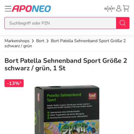
Markenshops
Bort
Bort Patella Sehnenband Sport Größe 2
zurück
zurück
zurück
zurück
zurück
schwarz / grün
Bort Patella Sehnenband Sport Größe 2
Übersicht Produkte
Übersicht Aktionen
Übersicht Services
Übersicht Rezept einlösen
Übersicht APO Cash Deals
schwarz / grün, 1 St
Topseller
APO Cash Deals
Dermatologische Beratung
E-Rezept auf Karte
Alle APO Cash Deals
-13%
4
Neuheiten
Gratis dazu
Wechselwirkungscheck
E-Rezept Ausdruck
20% Extra Cash
Im Set günstiger
Diabetes-Risiko-Test
Papier-Rezept
15% Extra Cash
Arzneimittel
Schnäppchen
BMI-Rechner
10% Extra Cash
Bio & Genuss