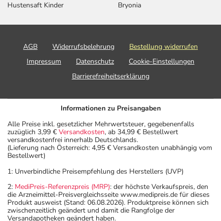
Hustensaft Kinder
Bryonia
AGB
Widerrufsbelehrung
Bestellung widerrufen
Impressum
Datenschutz
Cookie-Einstellungen
Barrierefreiheitserklärung
Informationen zu Preisangaben
Alle Preise inkl. gesetzlicher Mehrwertsteuer, gegebenenfalls
zuzüglich 3,99 €
Versandkosten
, ab 34,99 € Bestellwert
versandkostenfrei innerhalb Deutschlands.
(Lieferung nach Österreich: 4,95 € Versandkosten unabhängig vom
Bestellwert)
1: Unverbindliche Preisempfehlung des Herstellers (UVP)
2:
MediPreis-Referenzpreis (MRP)
: der höchste Verkaufspreis, den
die Arzneimittel-Preisvergleichsseite www.medipreis.de für dieses
Produkt ausweist (Stand: 06.08.2026). Produktpreise können sich
zwischenzeitlich geändert und damit die Rangfolge der
Versandapotheken geändert haben.