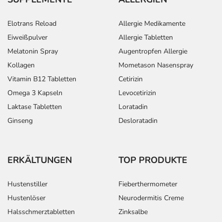
Elotrans Reload
Allergie Medikamente
Eiweißpulver
Allergie Tabletten
Melatonin Spray
Augentropfen Allergie
Kollagen
Mometason Nasenspray
Vitamin B12 Tabletten
Cetirizin
Omega 3 Kapseln
Levocetirizin
Laktase Tabletten
Loratadin
Ginseng
Desloratadin
ERKÄLTUNGEN
TOP PRODUKTE
Hustenstiller
Fieberthermometer
Hustenlöser
Neurodermitis Creme
Halsschmerztabletten
Zinksalbe