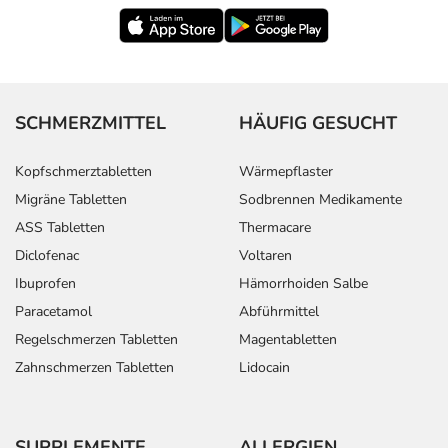
SCHMERZMITTEL
HÄUFIG GESUCHT
Kopfschmerztabletten
Wärmepflaster
Migräne Tabletten
Sodbrennen Medikamente
ASS Tabletten
Thermacare
Diclofenac
Voltaren
Ibuprofen
Hämorrhoiden Salbe
Paracetamol
Abführmittel
Regelschmerzen Tabletten
Magentabletten
Zahnschmerzen Tabletten
Lidocain
SUPPLEMENTE
ALLERGIEN