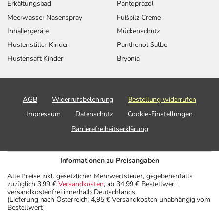
Erkältungsbad
Pantoprazol
Meerwasser Nasenspray
Fußpilz Creme
Inhaliergeräte
Mückenschutz
Hustenstiller Kinder
Panthenol Salbe
Hustensaft Kinder
Bryonia
AGB
Widerrufsbelehrung
Bestellung widerrufen
Impressum
Datenschutz
Cookie-Einstellungen
Barrierefreiheitserklärung
Informationen zu Preisangaben
Alle Preise inkl. gesetzlicher Mehrwertsteuer, gegebenenfalls
zuzüglich 3,99 €
Versandkosten
, ab 34,99 € Bestellwert
versandkostenfrei innerhalb Deutschlands.
(Lieferung nach Österreich: 4,95 € Versandkosten unabhängig vom
Bestellwert)