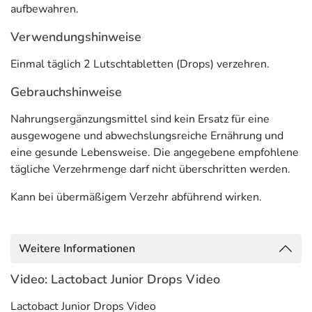
aufbewahren.
Vitamin C
25 mg
31
Verwendungshinweise
Vitamin D
5 µg (200 I.E.)
100
Einmal täglich 2 Lutschtabletten (Drops) verzehren.
** Nährstoffreferenzwert gemäß EU-Verordnung Nr. 1169/2011
*** keine Referenzmenge vorhanden
Gebrauchshinweise
**** KbE = Koloniebildende Einheiten
Nahrungsergänzungsmittel sind kein Ersatz für eine
Adresse des Lebensmittel-Unternehmens
ausgewogene und abwechslungsreiche Ernährung und
HLH BioPharma GmbH
eine gesunde Lebensweise. Die angegebene empfohlene
Auf dem Steinocken 5
tägliche Verzehrmenge darf nicht überschritten werden.
58802 Balve
Kann bei übermäßigem Verzehr abführend wirken.
Informationen zu diesem Lebensmittel (wie z. B. Zutaten,
Allergene) sind bei den Lebensmittelangaben als pdf
hinterlegt. (oben)
Weitere Informationen
Video: Lactobact Junior Drops Video
Lactobact Junior Drops Video