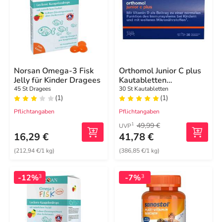
Norsan Omega-3 Fisk
Orthomol Junior C plus
Jelly für Kinder Dragees
Kautabletten
Mandarine-Orange
45 St Dragees
30 St Kautabletten
(1)
(1)
Pflichtangaben
Pflichtangaben
49,99 €
1
UVP
16,29 €
41,78 €
(212,94 €/1 kg)
(386,85 €/1 kg)
-12%
-7%
3
3