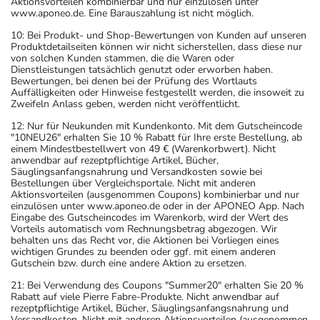
Aktionsvorteilen kombinierbar und nur einzulösen unter
www.aponeo.de. Eine Barauszahlung ist nicht möglich.
10: Bei Produkt- und Shop-Bewertungen von Kunden auf unseren
Produktdetailseiten können wir nicht sicherstellen, dass diese nur
von solchen Kunden stammen, die die Waren oder
Dienstleistungen tatsächlich genutzt oder erworben haben.
Bewertungen, bei denen bei der Prüfung des Wortlauts
Auffälligkeiten oder Hinweise festgestellt werden, die insoweit zu
Zweifeln Anlass geben, werden nicht veröffentlicht.
12: Nur für Neukunden mit Kundenkonto. Mit dem Gutscheincode
"10NEU26" erhalten Sie 10 % Rabatt für Ihre erste Bestellung, ab
einem Mindestbestellwert von 49 € (Warenkorbwert). Nicht
anwendbar auf rezeptpflichtige Artikel, Bücher,
Säuglingsanfangsnahrung und Versandkosten sowie bei
Bestellungen über Vergleichsportale. Nicht mit anderen
Aktionsvorteilen (ausgenommen Coupons) kombinierbar und nur
einzulösen unter www.aponeo.de oder in der APONEO App. Nach
Eingabe des Gutscheincodes im Warenkorb, wird der Wert des
Vorteils automatisch vom Rechnungsbetrag abgezogen. Wir
behalten uns das Recht vor, die Aktionen bei Vorliegen eines
wichtigen Grundes zu beenden oder ggf. mit einem anderen
Gutschein bzw. durch eine andere Aktion zu ersetzen.
21: Bei Verwendung des Coupons "Summer20" erhalten Sie 20 %
Rabatt auf viele Pierre Fabre-Produkte. Nicht anwendbar auf
rezeptpflichtige Artikel, Bücher, Säuglingsanfangsnahrung und
Versandkosten. Nicht mit anderen Aktionsvorteilen (ausgenommen