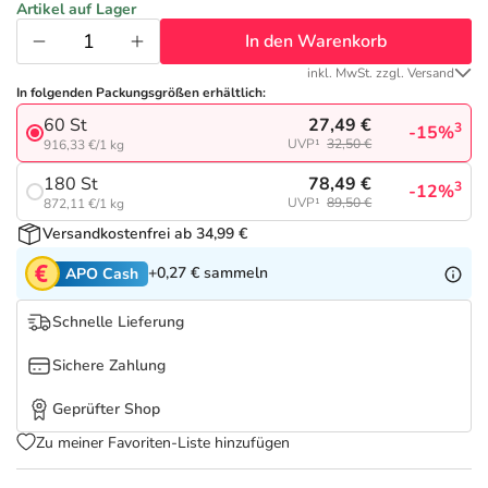
Refluthin, Lasea & Carmenthin Deals
Sport & Fitness
Täglich gut versorgt
Artikel auf Lager
In den Warenkorb
Salus Deals
Tierapotheke
inkl. MwSt. zzgl. Versand
In folgenden Packungsgrößen erhältlich:
27,49 €
60 St
Vitamine & Mineralstoffe
3
-15%
UVP¹
32,50 €
916,33 €/1 kg
78,49 €
180 St
3
-12%
Marken
UVP¹
89,50 €
872,11 €/1 kg
Versandkostenfrei ab 34,99 €
+0,27 €
sammeln
APO Cash
Schnelle Lieferung
Sichere Zahlung
Geprüfter Shop
Zu meiner Favoriten-Liste hinzufügen