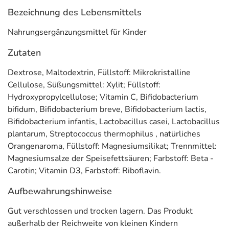
Bezeichnung des Lebensmittels
Bifidobacterium lactis B5764
Bifidobacterium infantis SP37
Nahrungsergänzungsmittel für Kinder
Lactobacillus casei B5773
Zutaten
Lactobacillus plantarum B1096
Dextrose, Maltodextrin, Füllstoff: Mikrokristalline
Streptococcus thermophilus B1488
Cellulose, Süßungsmittel: Xylit; Füllstoff:
*Vitamin D trägt zur normalen Funktion des Immunsystems bei
Hydroxypropylcellulose; Vitamin C, Bifidobacterium
Kindern bei. Vitamin D ist für das normale Wachstum und die
bifidum, Bifidobacterium breve, Bifidobacterium lactis,
normale Entwicklung der Knochen bei Kindern erforderlich.
Bifidobacterium infantis, Lactobacillus casei, Lactobacillus
Verzehrempfehlung
plantarum, Streptococcus thermophilus , natürliches
Orangenaroma, Füllstoff: Magnesiumsilikat; Trennmittel:
Einmal Täglich 2 Lutschtabletten (Drops) verzehren.
Magnesiumsalze der Speisefettsäuren; Farbstoff: Beta -
Carotin; Vitamin D3, Farbstoff: Riboflavin.
Inhaltsstoffe
Aufbewahrungshinweise
Inhaltsstoffe
Pro Tagesportion (= 2 Drops)
% NRV**
Gut verschlossen und trocken lagern. Das Produkt
9
Bakterienkulturen
2 x 10
(2 Milliarde KbE****)
***
außerhalb der Reichweite von kleinen Kindern