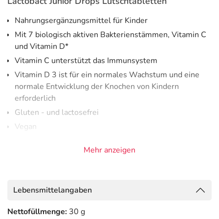
Lactobact Junior Drops Lutschtabletten
Nahrungsergänzungsmittel für Kinder
Mit 7 biologisch aktiven Bakterienstämmen, Vitamin C
und Vitamin D*
Vitamin C unterstützt das Immunsystem
Vitamin D 3 ist für ein normales Wachstum und eine
normale Entwicklung der Knochen von Kindern
erforderlich
Gluten - und lactosefrei
Vegan
Ab 3 Jahren
Mehr anzeigen
Enthält 7 biologisch aktive Bakterienstämme in einer
9
Gesamtkeimzahl von 1 x 10
(1 Milliarde) KbE*/
Lutschtablette:
Lebensmittelangaben
Bifidobacterium bifidum B5480
Nettofüllmenge:
30 g
Bifidobacterium breve B6018