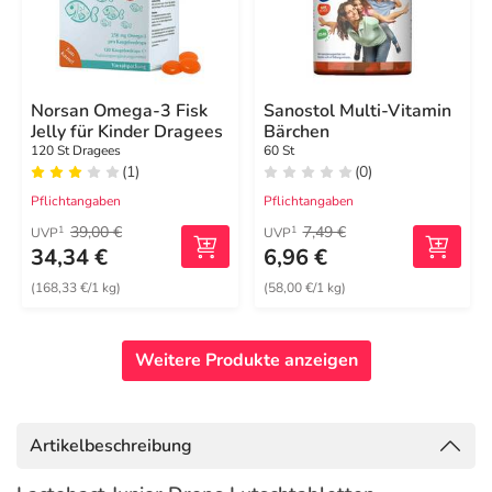
Norsan Omega-3 Fisk
Sanostol Multi-Vitamin
Jelly für Kinder Dragees
Bärchen
120 St Dragees
60 St
(1)
(0)
Pflichtangaben
Pflichtangaben
39,00 €
7,49 €
1
1
UVP
UVP
34,34 €
6,96 €
(168,33 €/1 kg)
(58,00 €/1 kg)
Weitere Produkte anzeigen
Artikelbeschreibung