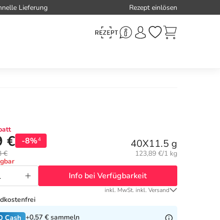
hnelle Lieferung
Rezept einlösen
att
9 €
-8%
4
40X11.5 g
Grundpreis:
3 €
123,89 €/1 kg
ügbar
Info bei Verfügbarkeit
inkl. MwSt. inkl. Versand
dkostenfrei
+0,57 €
sammeln
O Cash