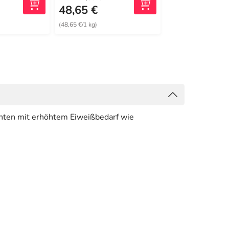
48,65 €
17,70 €
(48,65 €/1 kg)
(44,25 €/1 kg)
nten mit erhöhtem Eiweißbedarf wie