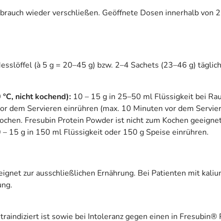
brauch wieder verschließen. Geöffnete Dosen innerhalb von 
sslöffel (à 5 g = 20–45 g) bzw. 2–4 Sachets (23–46 g) täglich
°C, nicht kochend):
10 – 15 g in 25–50 ml Flüssigkeit bei R
 vor dem Servieren einrühren (max. 10 Minuten vor dem Servi
kochen. Fresubin Protein Powder ist nicht zum Kochen geeignet
 – 15 g in 150 ml Flüssigkeit oder 150 g Speise einrühren.
eignet zur ausschließlichen Ernährung. Bei Patienten mit kali
ung.
raindiziert ist sowie bei Intoleranz gegen einen in Fresubin® 