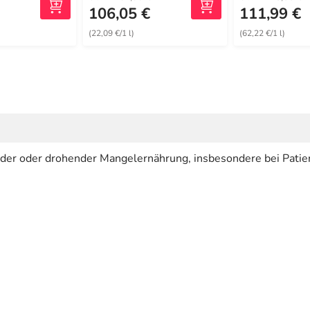
106,05 €
111,99 €
(22,09 €/1 l)
(62,22 €/1 l)
er oder drohender Mangelernährung, insbesondere bei Patie