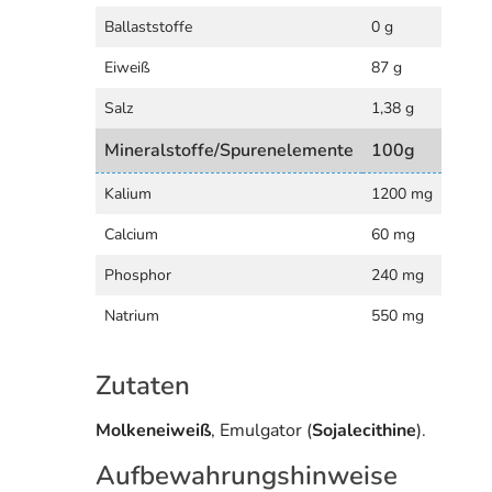
Ballaststoffe
0 g
Eiweiß
87 g
Salz
1,38 g
Mineralstoffe/Spurenelemente
100g
Kalium
1200 mg
Calcium
60 mg
Phosphor
240 mg
Natrium
550 mg
Zutaten
Molkeneiweiß
, Emulgator (
Sojalecithine
).
Aufbewahrungshinweise