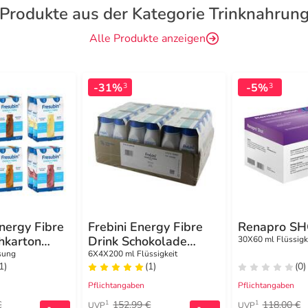
Produkte aus der Kategorie Trinknahrun
Alle Produkte anzeigen
-31%
-5%
3
3
nergy Fibre
Frebini Energy Fibre
Renapro SHO
hkarton
Drink Schokolade
30X60 ml Flüssigk
he
Trinkflasche
sung
6X4X200 ml Flüssigkeit
1)
(1)
(0)
Pflichtangaben
Pflichtangaben
€
152,99 €
118,00 €
1
1
UVP
UVP