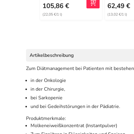
105,86 €
62,49 €
(22,05 €/1 l)
(13,02 €/1 l)
Artikelbeschreibung
Zum Diätmanagement bei Patienten mit bestehend
in der Onkologie
in der Chirurgie,
bei Sarkopenie
und bei Gedeihstörungen in der Pädiatrie.
Produktmerkmale:
Molkeneiweißkonzentrat (Instantpulver)