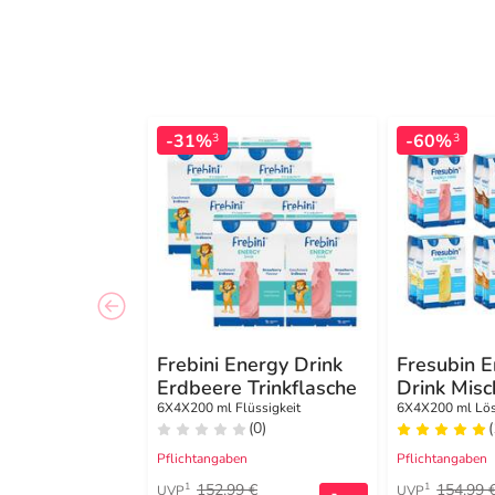
-31%
-60%
3
3
Frebini Energy Drink
Fresubin E
Erdbeere Trinkflasche
Drink Misc
Trinkflasc
6X4X200 ml Flüssigkeit
6X4X200 ml Lö
(0)
(
Pflichtangaben
Pflichtangaben
152,99 €
154,99 
1
1
UVP
UVP