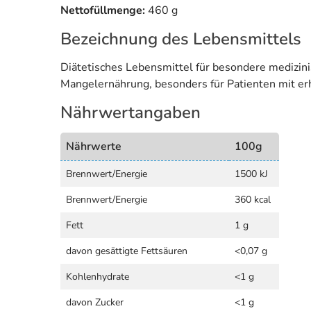
Nettofüllmenge:
460 g
Bezeichnung des Lebensmittels
Diätetisches Lebensmittel für besondere medizin
Mangelernährung, besonders für Patienten mit e
Nährwertangaben
Nährwerte
100g
Brennwert/Energie
1500 kJ
Brennwert/Energie
360 kcal
Fett
1 g
davon gesättigte Fettsäuren
<0,07 g
Kohlenhydrate
<1 g
davon Zucker
<1 g