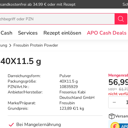
sandkostenfrei ab 34.99 € oder mit Rezept
Sc
 Cash
Services
Rezept einlösen
APO Cash Deals
rung
Fresubin Protein Powder
 40X11.5 g
Mengenrab
Darreichungsform:
Pulver
56,9
Packungsgröße:
40X11.5 g
PZN/Art.Nr.:
10835929
61,7
MRP²
Anbieter/Hersteller:
Fresenius Kabi
nicht verf
Deutschland GmbH
Marke/Präparat:
Fresubin
Grundpreis:
123,89 €/1 kg
Versan
Bei Mangelernährung
AP