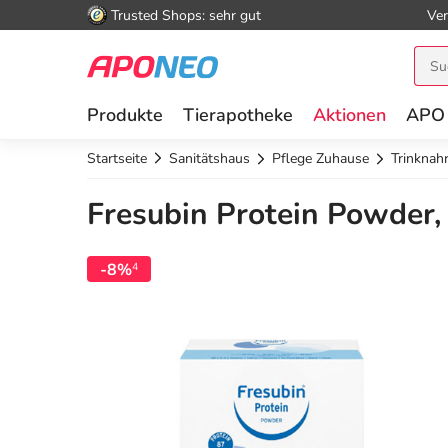
Trusted Shops: sehr gut
Ver
Produkte
Tierapotheke
Aktionen
APO
Startseite
Sanitätshaus
Pflege Zuhause
Trinknah
Fresubin Protein Powder,
-8%
4