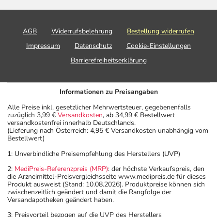
AGB
Widerrufsbelehrung
Bestellung widerrufen
Impressum
Datenschutz
Cookie-Einstellungen
Barrierefreiheitserklärung
Informationen zu Preisangaben
Alle Preise inkl. gesetzlicher Mehrwertsteuer, gegebenenfalls
zuzüglich 3,99 €
Versandkosten
, ab 34,99 € Bestellwert
versandkostenfrei innerhalb Deutschlands.
(Lieferung nach Österreich: 4,95 € Versandkosten unabhängig vom
Bestellwert)
1: Unverbindliche Preisempfehlung des Herstellers (UVP)
2:
MediPreis-Referenzpreis (MRP)
: der höchste Verkaufspreis, den
die Arzneimittel-Preisvergleichsseite www.medipreis.de für dieses
Produkt ausweist (Stand: 10.08.2026). Produktpreise können sich
zwischenzeitlich geändert und damit die Rangfolge der
Versandapotheken geändert haben.
3: Preisvorteil bezogen auf die UVP des Herstellers