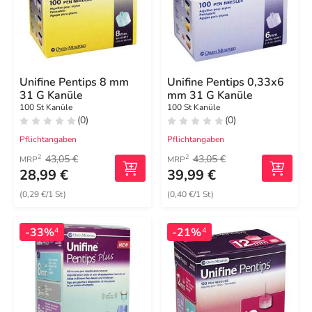
Unifine Pentips 8 mm
Unifine Pentips 0,33x6
31 G Kanüle
mm 31 G Kanüle
100 St Kanüle
100 St Kanüle
(0)
(0)
Pflichtangaben
Pflichtangaben
43,05 €
43,05 €
2
2
MRP
MRP
28,99 €
39,99 €
(0,29 €/1 St)
(0,40 €/1 St)
-33%
-21%
4
4