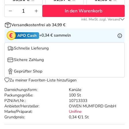
Refluthin, Lasea & Carmenthin Deals
Sport & Fitness
Täglich gut versorgt
In den Warenkorb
Salus Deals
Tierapotheke
inkl. MwSt. zzgl. Versand
Versandkostenfrei ab 34,99 €
Vitamine & Mineralstoffe
+0,34 €
sammeln
APO Cash
Schnelle Lieferung
Marken
Sichere Zahlung
Geprüfter Shop
Zu meiner Favoriten-Liste hinzufügen
Darreichungsform:
Kanüle
Packungsgröße:
100 St
PZN/Art.Nr.:
10713333
Anbieter/Hersteller:
OWEN MUMFORD GmbH
Marke/Präparat:
Unifine
Grundpreis:
0,34 €/1 St