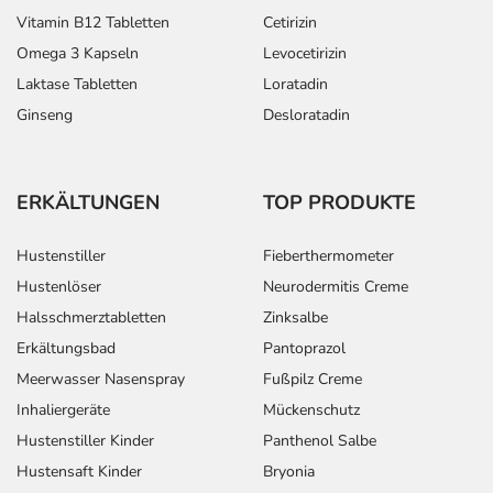
Vitamin B12 Tabletten
Cetirizin
Omega 3 Kapseln
Levocetirizin
Laktase Tabletten
Loratadin
Ginseng
Desloratadin
ERKÄLTUNGEN
TOP PRODUKTE
Hustenstiller
Fieberthermometer
Hustenlöser
Neurodermitis Creme
Halsschmerztabletten
Zinksalbe
Erkältungsbad
Pantoprazol
Meerwasser Nasenspray
Fußpilz Creme
Inhaliergeräte
Mückenschutz
Hustenstiller Kinder
Panthenol Salbe
Hustensaft Kinder
Bryonia