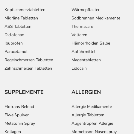
Kopfschmerztabletten
Wärmepflaster
Migräne Tabletten
Sodbrennen Medikamente
ASS Tabletten
Thermacare
Diclofenac
Voltaren
Ibuprofen
Hämorrhoiden Salbe
Paracetamol
Abführmittel
Regelschmerzen Tabletten
Magentabletten
Zahnschmerzen Tabletten
Lidocain
SUPPLEMENTE
ALLERGIEN
Elotrans Reload
Allergie Medikamente
Eiweißpulver
Allergie Tabletten
Melatonin Spray
Augentropfen Allergie
Kollagen
Mometason Nasenspray