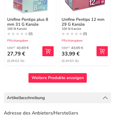
Unifine Pentips plus 8
Unifine Pentips 12 mm
mm 31 G Kanüle
29 G Kanüle
100 St Kanüle
100 St Kanüle
(0)
(0)
Pflichtangaben
Pflichtangaben
41,69 €
43,05 €
2
2
MRP
MRP
27,79 €
33,99 €
(0,28 €/1 St)
(0,34 €/1 St)
Weitere Produkte anzeigen
Artikelbeschreibung
Adresse des Anbieters/Herstellers