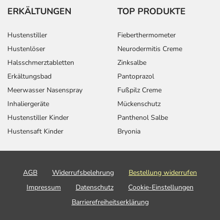
ERKÄLTUNGEN
TOP PRODUKTE
Hustenstiller
Fieberthermometer
Hustenlöser
Neurodermitis Creme
Halsschmerztabletten
Zinksalbe
Erkältungsbad
Pantoprazol
Meerwasser Nasenspray
Fußpilz Creme
Inhaliergeräte
Mückenschutz
Hustenstiller Kinder
Panthenol Salbe
Hustensaft Kinder
Bryonia
AGB
Widerrufsbelehrung
Bestellung widerrufen
Impressum
Datenschutz
Cookie-Einstellungen
Barrierefreiheitserklärung