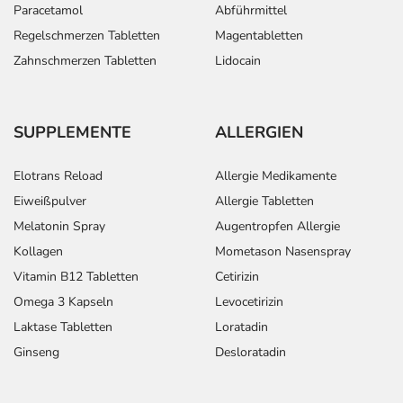
Paracetamol
Abführmittel
Regelschmerzen Tabletten
Magentabletten
Zahnschmerzen Tabletten
Lidocain
SUPPLEMENTE
ALLERGIEN
Elotrans Reload
Allergie Medikamente
Eiweißpulver
Allergie Tabletten
Melatonin Spray
Augentropfen Allergie
Kollagen
Mometason Nasenspray
Vitamin B12 Tabletten
Cetirizin
Omega 3 Kapseln
Levocetirizin
Laktase Tabletten
Loratadin
Ginseng
Desloratadin