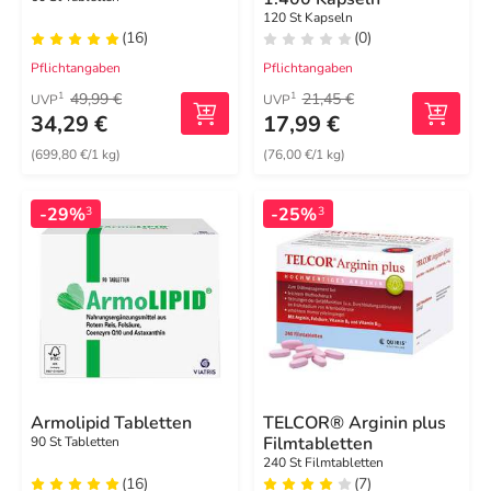
120 St Kapseln
(16)
(0)
Pflichtangaben
Pflichtangaben
49,99 €
21,45 €
1
1
UVP
UVP
34,29 €
17,99 €
(699,80 €/1 kg)
(76,00 €/1 kg)
-29%
-25%
3
3
Armolipid Tabletten
TELCOR® Arginin plus
Filmtabletten
90 St Tabletten
240 St Filmtabletten
(16)
(7)