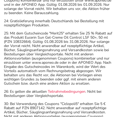
Coupons) kombinierbar und nur einzulösen unter www.aponeo.de
und in der APONEO App. Gültig: 01.08.2026 bis 01.09.2026. Nur
solange der Vorrat reicht. Wir behalten uns vor, die Aktion früher
zu beenden. Keine Barauszahlung.
24: Gratislieferung innerhalb Deutschlands bei Bestellung mit
rezeptpflichtigen Produkten.
25: Mit dem Gutscheincode "Merit25" erhalten Sie 25 % Rabatt auf
das Produkt Eucerin Sun Gel-Creme Oil Control LSF 50+, 50 ml
(PZN 10832664). Gültig: 01.08.2026 bis 31.08.2026. Nur solange
der Vorrat reicht. Nicht anwendbar auf rezeptpflichtige Artikel,
Bücher, Säuglingsanfangsnahrung und Versandkosten sowie bei
Bestellungen über Vergleichsportale. Nicht mit anderen
Aktionsvorteilen (ausgenommen Coupons) kombinierbar und nur
einzulösen unter www.aponeo.de oder in der APONEO App. Nach
Eingabe des Gutscheincodes im Warenkorb, wird der Wert des
Vorteils automatisch vom Rechnungsbetrag abgezogen. Wir
behalten uns das Recht vor, die Aktionen bei Vorliegen eines
wichtigen Grundes zu beenden oder ggf. mit einem anderen
Gutschein bzw. durch eine andere Aktion zu ersetzen.
26: Es gelten die aktuellen
Teilnahmebedingungen
. Nicht bei
Bestellungen über Vergleichsportale.
30: Bei Verwendung des Coupons "Ciclopoli5" erhalten Sie 5 €
Rabatt auf PZN 8907142. Nicht anwendbar auf rezeptpflichtige
Artikel, Bücher, Säuglingsanfangsnahrung und Versandkosten.
Nicht mit anderen Aktionsvorteilen (ausgenommen Coupons)