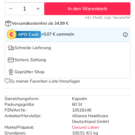
Refluthin, Lasea & Carmenthin Deals
Sport & Fitness
Täglich gut versorgt
In den Warenkorb
Salus Deals
Tierapotheke
inkl. MwSt. zzgl. Versand
Versandkostenfrei ab 34,99 €
+0,07 €
sammeln
APO Cash
Vitamine & Mineralstoffe
Schnelle Lieferung
Marken
Sichere Zahlung
Geprüfter Shop
Zu meiner Favoriten-Liste hinzufügen
Darreichungsform:
Kapseln
Packungsgröße:
60 St
PZN/Art.Nr.:
10518146
Anbieter/Hersteller:
Alliance Healthcare
Deutschland GmbH
Marke/Präparat:
Gesund Leben
Grundpreis:
100,51 €/1 kg