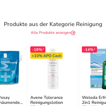
Produkte aus der Kategorie Reinigung
Alle Produkte anzeigen
-18%
-14%
3
3
+10%
APO Cash
Posay
Avene Tolerance
Weleda Erfr
schäumendes
Reinigungslotion
2in1 Reinig