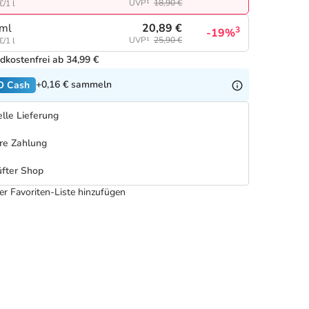
UVP¹
18,90 €
€/1 l
20,89 €
ml
3
-19%
UVP¹
25,90 €
€/1 l
dkostenfrei ab 34,99 €
+0,16 €
sammeln
O Cash
lle Lieferung
re Zahlung
fter Shop
er Favoriten-Liste hinzufügen