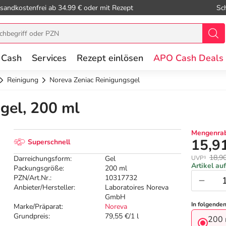
sandkostenfrei ab 34.99 € oder mit Rezept
Sc
 Cash
Services
Rezept einlösen
APO Cash Deals
Reinigung
Noreva Zeniac Reinigungsgel
gel, 200 ml
Mengenrab
15,9
Superschnell
18,9
Darreichungsform:
Gel
UVP¹
Artikel au
Packungsgröße:
200 ml
PZN/Art.Nr.:
10317732
Anbieter/Hersteller:
Laboratoires Noreva
GmbH
In folgende
Marke/Präparat:
Noreva
Grundpreis:
79,55 €/1 l
200 