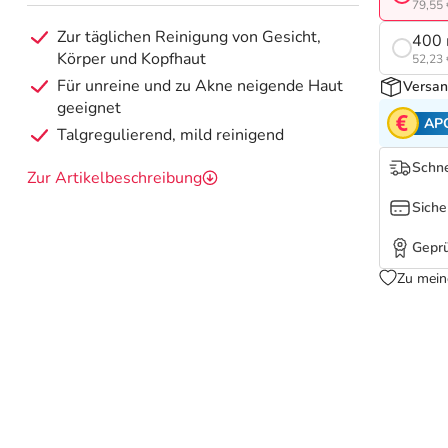
79,55 
Zur täglichen Reinigung von Gesicht,
400 
Körper und Kopfhaut
52,23 
Für unreine und zu Akne neigende Haut
Versan
geeignet
AP
Talgregulierend, mild reinigend
Schne
Zur Artikelbeschreibung
Siche
Geprü
Zu mein