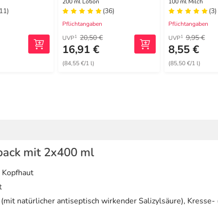
sgel
200 ml Lotion
100 ml Milch
(11)
(36)
(3)
Pflichtangaben
Pflichtangaben
20,50 €
9,95 €
1
1
UVP
UVP
16,91 €
8,55 €
(84,55 €/1 l)
(85,50 €/1 l)
pack mit 2x400 ml
d Kopfhaut
t
 natürlicher antiseptisch wirkender Salizylsäure), Kresse- (t