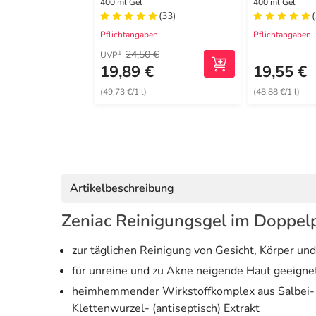
Reinigung
400 ml Gel
400 ml Gel
(33)
Pflichtangaben
Pflichtangaben
24,50 €
1
UVP
19,89 €
19,55 €
(49,73 €/1 l)
(48,88 €/1 l)
Artikelbeschreibung
Zeniac Reinigungsgel im Doppel
zur täglichen Reinigung von Gesicht, Körper un
für unreine und zu Akne neigende Haut geeigne
heimhemmender Wirkstoffkomplex aus Salbei- (mit
Klettenwurzel- (antiseptisch) Extrakt