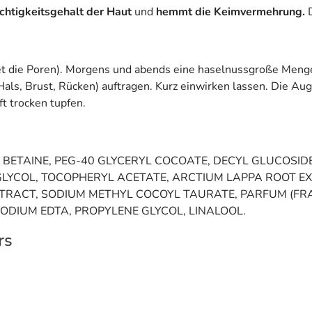
uchtigkeitsgehalt der Haut
und
hemmt die Keimvermehrung.
D
 die Poren). Morgens und abends eine haselnussgroße Menge 
als, Brust, Rücken) auftragen. Kurz einwirken lassen. Die Au
t trocken tupfen.
BETAINE, PEG-40 GLYCERYL COCOATE, DECYL GLUCOSIDE
GLYCOL, TOCOPHERYL ACETATE, ARCTIUM LAPPA ROOT EX
 EXTRACT, SODIUM METHYL COCOYL TAURATE, PARFUM (F
ISODIUM EDTA, PROPYLENE GLYCOL, LINALOOL.
rs