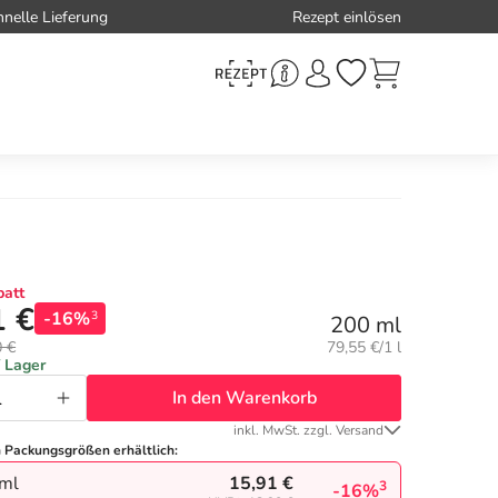
hnelle Lieferung
Rezept einlösen
att
1 €
-16%
3
200 ml
Grundpreis:
0 €
79,55 €/1 l
f Lager
In den Warenkorb
inkl. MwSt. zzgl. Versand
n Packungsgrößen erhältlich:
15,91 €
ml
3
-16%