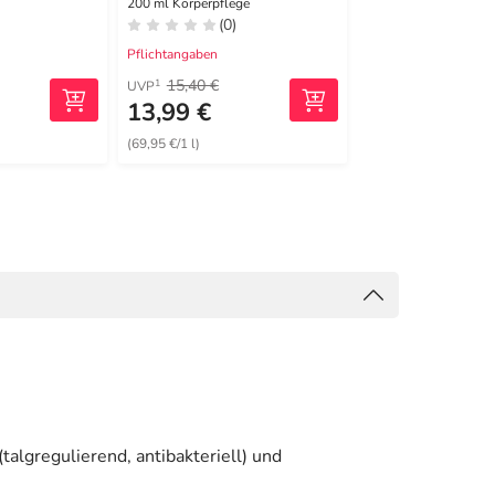
200 ml Körperpflege
150 ml Emulsion
(0)
(0)
Pflichtangaben
Pflichtangaben
15,40 €
17,90 €
1
1
UVP
UVP
13,99 €
15,21 €
(69,95 €/1 l)
(101,40 €/1 l)
algregulierend, antibakteriell) und