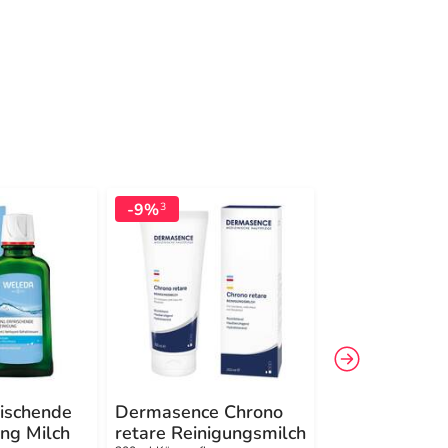
-9%
-15%
3
3
ischende
Dermasence Chrono
Dermasence 
ung Milch
retare Reinigungsmilch
Reinigungsem