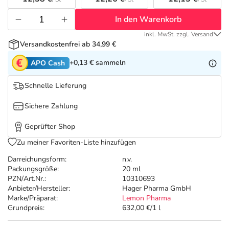
Refluthin, Lasea & Carmenthin Deals
Sport & Fitness
Täglich gut versorgt
In den Warenkorb
Salus Deals
Tierapotheke
inkl. MwSt. zzgl. Versand
Versandkostenfrei ab 34,99 €
Vitamine & Mineralstoffe
+0,13 €
sammeln
APO Cash
Schnelle Lieferung
Marken
Sichere Zahlung
Geprüfter Shop
Zu meiner Favoriten-Liste hinzufügen
Darreichungsform:
n.v.
Packungsgröße:
20 ml
PZN/Art.Nr.:
10310693
Anbieter/Hersteller:
Hager Pharma GmbH
Marke/Präparat:
Lemon Pharma
Grundpreis:
632,00 €/1 l