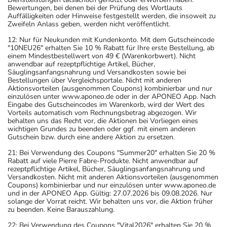
Bewertungen, bei denen bei der Prüfung des Wortlauts
Auffälligkeiten oder Hinweise festgestellt werden, die insoweit zu
Zweifeln Anlass geben, werden nicht veröffentlicht.
12: Nur für Neukunden mit Kundenkonto. Mit dem Gutscheincode
"10NEU26" erhalten Sie 10 % Rabatt für Ihre erste Bestellung, ab
einem Mindestbestellwert von 49 € (Warenkorbwert). Nicht
anwendbar auf rezeptpflichtige Artikel, Bücher,
Säuglingsanfangsnahrung und Versandkosten sowie bei
Bestellungen über Vergleichsportale. Nicht mit anderen
Aktionsvorteilen (ausgenommen Coupons) kombinierbar und nur
einzulösen unter www.aponeo.de oder in der APONEO App. Nach
Eingabe des Gutscheincodes im Warenkorb, wird der Wert des
Vorteils automatisch vom Rechnungsbetrag abgezogen. Wir
behalten uns das Recht vor, die Aktionen bei Vorliegen eines
wichtigen Grundes zu beenden oder ggf. mit einem anderen
Gutschein bzw. durch eine andere Aktion zu ersetzen.
21: Bei Verwendung des Coupons "Summer20" erhalten Sie 20 %
Rabatt auf viele Pierre Fabre-Produkte. Nicht anwendbar auf
rezeptpflichtige Artikel, Bücher, Säuglingsanfangsnahrung und
Versandkosten. Nicht mit anderen Aktionsvorteilen (ausgenommen
Coupons) kombinierbar und nur einzulösen unter www.aponeo.de
und in der APONEO App. Gültig: 27.07.2026 bis 09.08.2026. Nur
solange der Vorrat reicht. Wir behalten uns vor, die Aktion früher
zu beenden. Keine Barauszahlung.
22: Bei Verwendung des Coupons "Vital2026" erhalten Sie 20 %