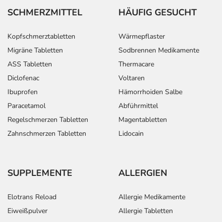
SCHMERZMITTEL
HÄUFIG GESUCHT
Kopfschmerztabletten
Wärmepflaster
Migräne Tabletten
Sodbrennen Medikamente
ASS Tabletten
Thermacare
Diclofenac
Voltaren
Ibuprofen
Hämorrhoiden Salbe
Paracetamol
Abführmittel
Regelschmerzen Tabletten
Magentabletten
Zahnschmerzen Tabletten
Lidocain
SUPPLEMENTE
ALLERGIEN
Elotrans Reload
Allergie Medikamente
Eiweißpulver
Allergie Tabletten