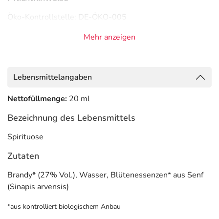
Öko-Kontrollstelle: DE-ÖKO-005
Adresse des Lebensmittel-Unternehmens
Mehr anzeigen
Hager Pharma GmbH
Ackerstraße 1
Lebensmittelangaben
47269 Duisburg
Informationen zu diesem Lebensmittel (wie z. B. Zutaten,
Nettofüllmenge:
20 ml
Allergene) sind bei den Lebensmittelangaben als pdf
Bezeichnung des Lebensmittels
hinterlegt. (oben)
Spirituose
Zutaten
Brandy* (27% Vol.), Wasser, Blütenessenzen* aus Senf
(Sinapis arvensis)
*aus kontrolliert biologischem Anbau