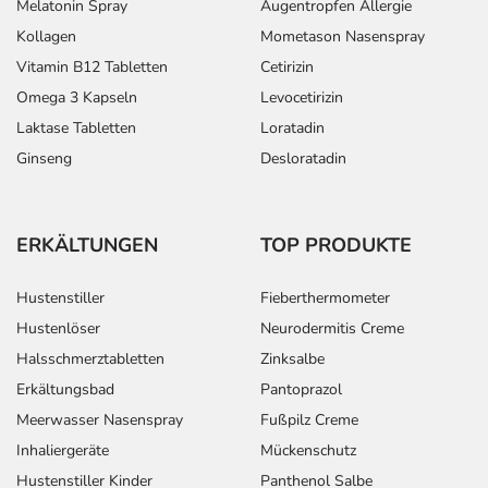
Melatonin Spray
Augentropfen Allergie
Kollagen
Mometason Nasenspray
Vitamin B12 Tabletten
Cetirizin
Omega 3 Kapseln
Levocetirizin
Laktase Tabletten
Loratadin
Ginseng
Desloratadin
ERKÄLTUNGEN
TOP PRODUKTE
Hustenstiller
Fieberthermometer
Hustenlöser
Neurodermitis Creme
Halsschmerztabletten
Zinksalbe
Erkältungsbad
Pantoprazol
Meerwasser Nasenspray
Fußpilz Creme
Inhaliergeräte
Mückenschutz
Hustenstiller Kinder
Panthenol Salbe