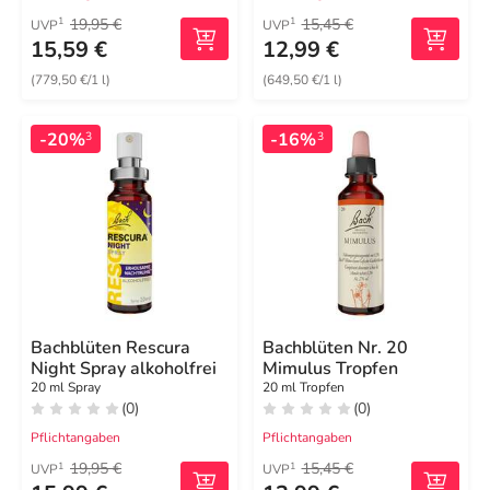
19,95 €
15,45 €
1
1
UVP
UVP
15,59 €
12,99 €
(779,50 €/1 l)
(649,50 €/1 l)
-20%
-16%
3
3
Bachblüten Rescura
Bachblüten Nr. 20
Night Spray alkoholfrei
Mimulus Tropfen
20 ml Spray
20 ml Tropfen
(0)
(0)
Pflichtangaben
Pflichtangaben
19,95 €
15,45 €
1
1
UVP
UVP