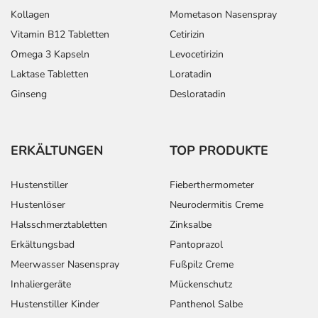
Kollagen
Mometason Nasenspray
Vitamin B12 Tabletten
Cetirizin
Omega 3 Kapseln
Levocetirizin
Laktase Tabletten
Loratadin
Ginseng
Desloratadin
ERKÄLTUNGEN
TOP PRODUKTE
Hustenstiller
Fieberthermometer
Hustenlöser
Neurodermitis Creme
Halsschmerztabletten
Zinksalbe
Erkältungsbad
Pantoprazol
Meerwasser Nasenspray
Fußpilz Creme
Inhaliergeräte
Mückenschutz
Hustenstiller Kinder
Panthenol Salbe