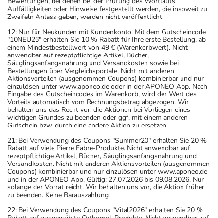
Bewertungen, bei denen bei der Prüfung des Wortlauts
Auffälligkeiten oder Hinweise festgestellt werden, die insoweit zu
Zweifeln Anlass geben, werden nicht veröffentlicht.
12: Nur für Neukunden mit Kundenkonto. Mit dem Gutscheincode
"10NEU26" erhalten Sie 10 % Rabatt für Ihre erste Bestellung, ab
einem Mindestbestellwert von 49 € (Warenkorbwert). Nicht
anwendbar auf rezeptpflichtige Artikel, Bücher,
Säuglingsanfangsnahrung und Versandkosten sowie bei
Bestellungen über Vergleichsportale. Nicht mit anderen
Aktionsvorteilen (ausgenommen Coupons) kombinierbar und nur
einzulösen unter www.aponeo.de oder in der APONEO App. Nach
Eingabe des Gutscheincodes im Warenkorb, wird der Wert des
Vorteils automatisch vom Rechnungsbetrag abgezogen. Wir
behalten uns das Recht vor, die Aktionen bei Vorliegen eines
wichtigen Grundes zu beenden oder ggf. mit einem anderen
Gutschein bzw. durch eine andere Aktion zu ersetzen.
21: Bei Verwendung des Coupons "Summer20" erhalten Sie 20 %
Rabatt auf viele Pierre Fabre-Produkte. Nicht anwendbar auf
rezeptpflichtige Artikel, Bücher, Säuglingsanfangsnahrung und
Versandkosten. Nicht mit anderen Aktionsvorteilen (ausgenommen
Coupons) kombinierbar und nur einzulösen unter www.aponeo.de
und in der APONEO App. Gültig: 27.07.2026 bis 09.08.2026. Nur
solange der Vorrat reicht. Wir behalten uns vor, die Aktion früher
zu beenden. Keine Barauszahlung.
22: Bei Verwendung des Coupons "Vital2026" erhalten Sie 20 %
Rabatt auf ausgewählte Orthomol-Produkte. Nicht anwendbar auf