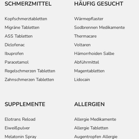
SCHMERZMITTEL
HÄUFIG GESUCHT
Kopfschmerztabletten
Wärmepflaster
Migräne Tabletten
Sodbrennen Medikamente
ASS Tabletten
Thermacare
Diclofenac
Voltaren
Ibuprofen
Hämorrhoiden Salbe
Paracetamol
Abführmittel
Regelschmerzen Tabletten
Magentabletten
Zahnschmerzen Tabletten
Lidocain
SUPPLEMENTE
ALLERGIEN
Elotrans Reload
Allergie Medikamente
Eiweißpulver
Allergie Tabletten
Melatonin Spray
Augentropfen Allergie