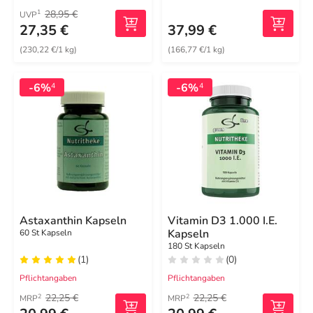
28,95 €
1
UVP
27,35 €
37,99 €
(230,22 €/1 kg)
(166,77 €/1 kg)
-6%
-6%
4
4
Astaxanthin Kapseln
Vitamin D3 1.000 I.E.
Kapseln
60 St Kapseln
180 St Kapseln
(1)
(0)
Pflichtangaben
Pflichtangaben
22,25 €
22,25 €
2
2
MRP
MRP