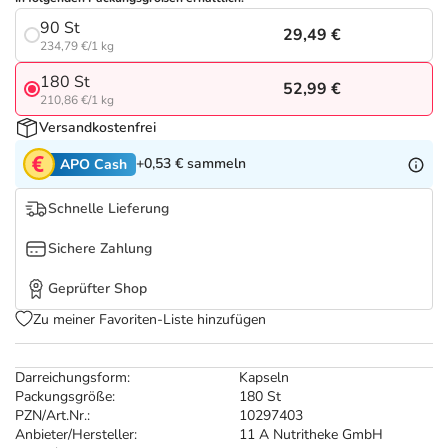
Refluthin, Lasea & Carmenthin Deals
Sport & Fitness
Täglich gut versorgt
90 St
29,49 €
234,79 €/1 kg
Salus Deals
Tierapotheke
180 St
52,99 €
210,86 €/1 kg
Vitamine & Mineralstoffe
Versandkostenfrei
+0,53 €
sammeln
APO Cash
Marken
Schnelle Lieferung
Sichere Zahlung
Geprüfter Shop
Zu meiner Favoriten-Liste hinzufügen
Darreichungsform:
Kapseln
Packungsgröße:
180 St
PZN/Art.Nr.:
10297403
Anbieter/Hersteller:
11 A Nutritheke GmbH