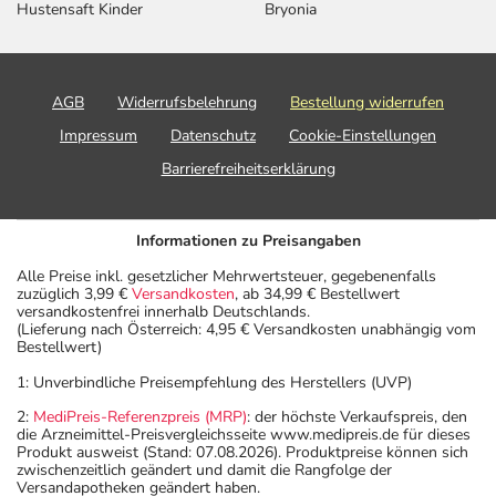
Hustensaft Kinder
Bryonia
AGB
Widerrufsbelehrung
Bestellung widerrufen
Impressum
Datenschutz
Cookie-Einstellungen
Barrierefreiheitserklärung
Informationen zu Preisangaben
Alle Preise inkl. gesetzlicher Mehrwertsteuer, gegebenenfalls
zuzüglich 3,99 €
Versandkosten
, ab 34,99 € Bestellwert
versandkostenfrei innerhalb Deutschlands.
(Lieferung nach Österreich: 4,95 € Versandkosten unabhängig vom
Bestellwert)
1: Unverbindliche Preisempfehlung des Herstellers (UVP)
2:
MediPreis-Referenzpreis (MRP)
: der höchste Verkaufspreis, den
die Arzneimittel-Preisvergleichsseite www.medipreis.de für dieses
Produkt ausweist (Stand: 07.08.2026). Produktpreise können sich
zwischenzeitlich geändert und damit die Rangfolge der
Versandapotheken geändert haben.