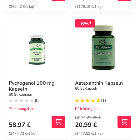
(259,42 €/1 kg)
(1176,19 €/1 kg)
-6%
4
Pycnogenol 100 mg
Astaxanthin Kapseln
Kapseln
60 St Kapseln
60 St Kapseln
(0)
(1)
Pflichtangaben
Pflichtangaben
22,25 €
2
MRP
58,97 €
20,99 €
(2477,73 €/1 kg)
(1447,59 €/1 kg)