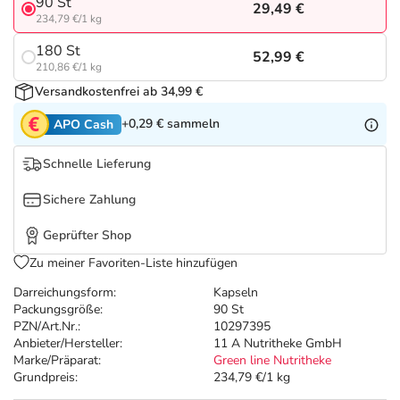
Refluthin, Lasea & Carmenthin Deals
Sport & Fitness
Täglich gut versorgt
90 St
29,49 €
234,79 €/1 kg
180 St
Salus Deals
Tierapotheke
52,99 €
210,86 €/1 kg
Versandkostenfrei ab 34,99 €
Vitamine & Mineralstoffe
+0,29 €
sammeln
APO Cash
Marken
Schnelle Lieferung
Sichere Zahlung
Geprüfter Shop
Zu meiner Favoriten-Liste hinzufügen
Darreichungsform:
Kapseln
Packungsgröße:
90 St
PZN/Art.Nr.:
10297395
Anbieter/Hersteller:
11 A Nutritheke GmbH
Marke/Präparat:
Green line Nutritheke
Grundpreis:
234,79 €/1 kg