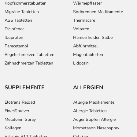
Kopfschmerztabletten
Wärmepflaster
Migräne Tabletten
Sodbrennen Medikamente
ASS Tabletten
Thermacare
Diclofenac
Voltaren
Ibuprofen
Hämorrhoiden Salbe
Paracetamol
Abführmittel
Regelschmerzen Tabletten
Magentabletten
Zahnschmerzen Tabletten
Lidocain
SUPPLEMENTE
ALLERGIEN
Elotrans Reload
Allergie Medikamente
Eiweißpulver
Allergie Tabletten
Melatonin Spray
Augentropfen Allergie
Kollagen
Mometason Nasenspray
Vitamin B12 Tabletten
Cetirizin