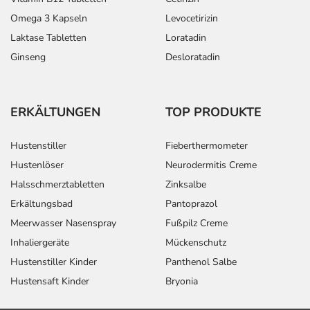
Omega 3 Kapseln
Levocetirizin
Laktase Tabletten
Loratadin
Ginseng
Desloratadin
ERKÄLTUNGEN
TOP PRODUKTE
Hustenstiller
Fieberthermometer
Hustenlöser
Neurodermitis Creme
Halsschmerztabletten
Zinksalbe
Erkältungsbad
Pantoprazol
Meerwasser Nasenspray
Fußpilz Creme
Inhaliergeräte
Mückenschutz
Hustenstiller Kinder
Panthenol Salbe
Hustensaft Kinder
Bryonia