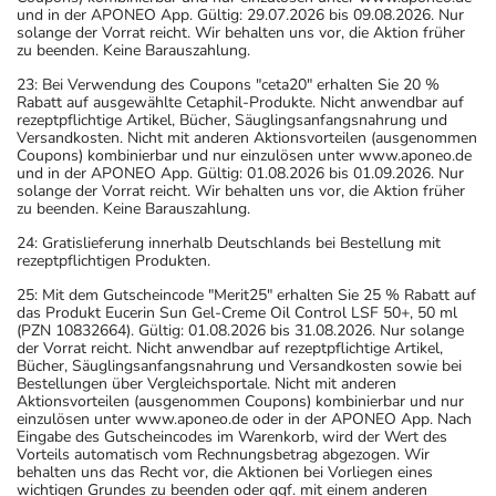
und in der APONEO App. Gültig: 29.07.2026 bis 09.08.2026. Nur
solange der Vorrat reicht. Wir behalten uns vor, die Aktion früher
zu beenden. Keine Barauszahlung.
23: Bei Verwendung des Coupons "ceta20" erhalten Sie 20 %
Rabatt auf ausgewählte Cetaphil-Produkte. Nicht anwendbar auf
rezeptpflichtige Artikel, Bücher, Säuglingsanfangsnahrung und
Versandkosten. Nicht mit anderen Aktionsvorteilen (ausgenommen
Coupons) kombinierbar und nur einzulösen unter www.aponeo.de
und in der APONEO App. Gültig: 01.08.2026 bis 01.09.2026. Nur
solange der Vorrat reicht. Wir behalten uns vor, die Aktion früher
zu beenden. Keine Barauszahlung.
24: Gratislieferung innerhalb Deutschlands bei Bestellung mit
rezeptpflichtigen Produkten.
25: Mit dem Gutscheincode "Merit25" erhalten Sie 25 % Rabatt auf
das Produkt Eucerin Sun Gel-Creme Oil Control LSF 50+, 50 ml
(PZN 10832664). Gültig: 01.08.2026 bis 31.08.2026. Nur solange
der Vorrat reicht. Nicht anwendbar auf rezeptpflichtige Artikel,
Bücher, Säuglingsanfangsnahrung und Versandkosten sowie bei
Bestellungen über Vergleichsportale. Nicht mit anderen
Aktionsvorteilen (ausgenommen Coupons) kombinierbar und nur
einzulösen unter www.aponeo.de oder in der APONEO App. Nach
Eingabe des Gutscheincodes im Warenkorb, wird der Wert des
Vorteils automatisch vom Rechnungsbetrag abgezogen. Wir
behalten uns das Recht vor, die Aktionen bei Vorliegen eines
wichtigen Grundes zu beenden oder ggf. mit einem anderen