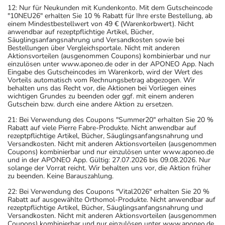
12: Nur für Neukunden mit Kundenkonto. Mit dem Gutscheincode
"10NEU26" erhalten Sie 10 % Rabatt für Ihre erste Bestellung, ab
einem Mindestbestellwert von 49 € (Warenkorbwert). Nicht
anwendbar auf rezeptpflichtige Artikel, Bücher,
Säuglingsanfangsnahrung und Versandkosten sowie bei
Bestellungen über Vergleichsportale. Nicht mit anderen
Aktionsvorteilen (ausgenommen Coupons) kombinierbar und nur
einzulösen unter www.aponeo.de oder in der APONEO App. Nach
Eingabe des Gutscheincodes im Warenkorb, wird der Wert des
Vorteils automatisch vom Rechnungsbetrag abgezogen. Wir
behalten uns das Recht vor, die Aktionen bei Vorliegen eines
wichtigen Grundes zu beenden oder ggf. mit einem anderen
Gutschein bzw. durch eine andere Aktion zu ersetzen.
21: Bei Verwendung des Coupons "Summer20" erhalten Sie 20 %
Rabatt auf viele Pierre Fabre-Produkte. Nicht anwendbar auf
rezeptpflichtige Artikel, Bücher, Säuglingsanfangsnahrung und
Versandkosten. Nicht mit anderen Aktionsvorteilen (ausgenommen
Coupons) kombinierbar und nur einzulösen unter www.aponeo.de
und in der APONEO App. Gültig: 27.07.2026 bis 09.08.2026. Nur
solange der Vorrat reicht. Wir behalten uns vor, die Aktion früher
zu beenden. Keine Barauszahlung.
22: Bei Verwendung des Coupons "Vital2026" erhalten Sie 20 %
Rabatt auf ausgewählte Orthomol-Produkte. Nicht anwendbar auf
rezeptpflichtige Artikel, Bücher, Säuglingsanfangsnahrung und
Versandkosten. Nicht mit anderen Aktionsvorteilen (ausgenommen
Coupons) kombinierbar und nur einzulösen unter www.aponeo.de