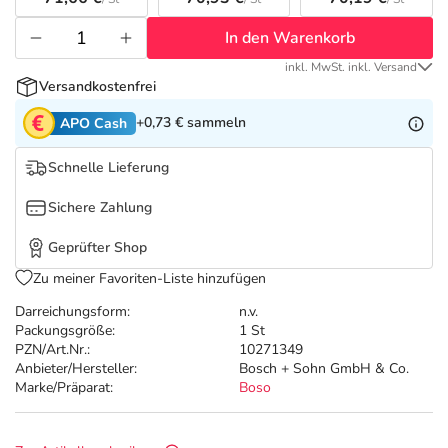
Refluthin, Lasea & Carmenthin Deals
Sport & Fitness
Täglich gut versorgt
In den Warenkorb
Salus Deals
Tierapotheke
inkl. MwSt. inkl. Versand
Versandkostenfrei
Vitamine & Mineralstoffe
+0,73 €
sammeln
APO Cash
Schnelle Lieferung
Marken
Sichere Zahlung
Geprüfter Shop
Zu meiner Favoriten-Liste hinzufügen
Darreichungsform:
n.v.
Packungsgröße:
1 St
PZN/Art.Nr.:
10271349
Anbieter/Hersteller:
Bosch + Sohn GmbH & Co.
Marke/Präparat:
Boso