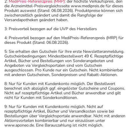
2:
MediPreis-Referenzpreis (MRP)
: der höchste Verkaufspreis, den
die Arzneimittel-Preisvergleichsseite www.medipreis.de für dieses
Produkt ausweist (Stand: 06.08.2026). Produktpreise können sich
zwischenzeitlich geändert und damit die Rangfolge der
Versandapotheken geändert haben.
3: Preisvorteil bezogen auf die UVP des Herstellers
4: Preisvorteil bezogen auf den MediPreis-Referenzpreis (MRP) für
dieses Produkt (Stand: 06.08.2026).
5: Sie erhalten den Gutschein für Ihre erste Newsletteranmeldung.
Gutscheinbedingungen: Mindestbestellwert 49 €. Rezeptpflichtige
Artikel, Bücher und Bestellungen von Sonderangeboten und
Angeboten via Vergleichsportalen sind vom Gutschein
ausgeschlossen. Pro Kunde nur ein Gutschein. Nicht kombinierbar
mit anderen Gutscheinen, Sonderpreisen und Rabatt-Aktionen.
8: Nur für Kunden mit Kundenkonto möglich. Der Bestellwert
berechnet sich abzüglich ggf. eingelöster Gutscheine und Coupons.
Nicht auf rezeptpflichtige Artikel und Bücher anwendbar und gilt
nicht für Kunden mit Sonderkonditionen.
9: Nur für Kunden mit Kundenkonto möglich. Nicht auf
rezeptpflichtige Artikel, Bücher und Versandkosten sowie bei
Bestellungen über Vergleichsportale anwendbar. Nicht mit anderen
Aktionsvorteilen kombinierbar und nur einzulösen unter
www.aponeo.de. Eine Barauszahlung ist nicht möglich.