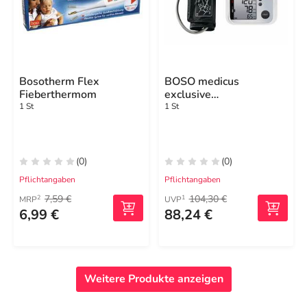
Bosotherm Flex
BOSO medicus
Fieberthermom
exclusive
Blutdruckmessgerät XS
1 St
1 St
Kind
(0)
(0)
Pflichtangaben
Pflichtangaben
7,59 €
104,30 €
2
1
MRP
UVP
6,99 €
88,24 €
Weitere Produkte anzeigen