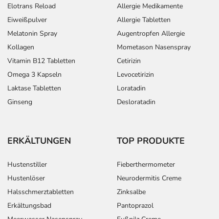
Elotrans Reload
Allergie Medikamente
Eiweißpulver
Allergie Tabletten
Melatonin Spray
Augentropfen Allergie
Kollagen
Mometason Nasenspray
Vitamin B12 Tabletten
Cetirizin
Omega 3 Kapseln
Levocetirizin
Laktase Tabletten
Loratadin
Ginseng
Desloratadin
ERKÄLTUNGEN
TOP PRODUKTE
Hustenstiller
Fieberthermometer
Hustenlöser
Neurodermitis Creme
Halsschmerztabletten
Zinksalbe
Erkältungsbad
Pantoprazol