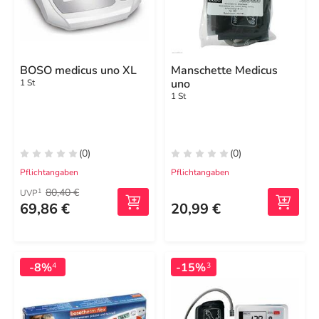
BOSO medicus uno XL
Manschette Medicus
uno
1 St
1 St
(0)
(0)
Pflichtangaben
Pflichtangaben
80,40 €
1
UVP
69,86 €
20,99 €
-8%
-15%
4
3