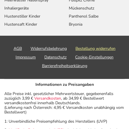
Meerwasser Nasenspray
Fußpilz Creme
Inhaliergeräte
Mückenschutz
Hustenstiller Kinder
Panthenol Salbe
Hustensaft Kinder
Bryonia
AGB
Widerrufsbelehrung
Bestellung widerrufen
Impressum
Datenschutz
Cookie-Einstellungen
Barrierefreiheitserklärung
Informationen zu Preisangaben
Alle Preise inkl. gesetzlicher Mehrwertsteuer, gegebenenfalls
zuzüglich 3,99 €
Versandkosten
, ab 34,99 € Bestellwert
versandkostenfrei innerhalb Deutschlands.
(Lieferung nach Österreich: 4,95 € Versandkosten unabhängig vom
Bestellwert)
1: Unverbindliche Preisempfehlung des Herstellers (UVP)