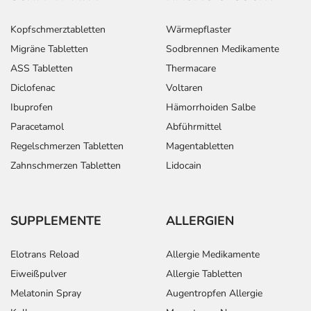
Kopfschmerztabletten
Wärmepflaster
Migräne Tabletten
Sodbrennen Medikamente
ASS Tabletten
Thermacare
Diclofenac
Voltaren
Ibuprofen
Hämorrhoiden Salbe
Paracetamol
Abführmittel
Regelschmerzen Tabletten
Magentabletten
Zahnschmerzen Tabletten
Lidocain
SUPPLEMENTE
ALLERGIEN
Elotrans Reload
Allergie Medikamente
Eiweißpulver
Allergie Tabletten
Melatonin Spray
Augentropfen Allergie