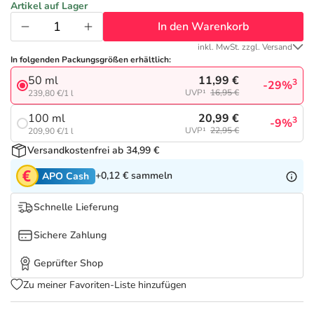
Refluthin, Lasea & Carmenthin Deals
Sport & Fitness
Täglich gut versorgt
Artikel auf Lager
In den Warenkorb
Salus Deals
Tierapotheke
inkl. MwSt. zzgl. Versand
In folgenden Packungsgrößen erhältlich:
11,99 €
50 ml
Vitamine & Mineralstoffe
3
-29%
UVP¹
16,95 €
239,80 €/1 l
20,99 €
100 ml
3
-9%
Marken
UVP¹
22,95 €
209,90 €/1 l
Versandkostenfrei ab 34,99 €
+0,12 €
sammeln
APO Cash
Schnelle Lieferung
Sichere Zahlung
Geprüfter Shop
Zu meiner Favoriten-Liste hinzufügen