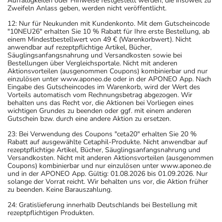
Auffälligkeiten oder Hinweise festgestellt werden, die insoweit zu
Zweifeln Anlass geben, werden nicht veröffentlicht.
12: Nur für Neukunden mit Kundenkonto. Mit dem Gutscheincode
"10NEU26" erhalten Sie 10 % Rabatt für Ihre erste Bestellung, ab
einem Mindestbestellwert von 49 € (Warenkorbwert). Nicht
anwendbar auf rezeptpflichtige Artikel, Bücher,
Säuglingsanfangsnahrung und Versandkosten sowie bei
Bestellungen über Vergleichsportale. Nicht mit anderen
Aktionsvorteilen (ausgenommen Coupons) kombinierbar und nur
einzulösen unter www.aponeo.de oder in der APONEO App. Nach
Eingabe des Gutscheincodes im Warenkorb, wird der Wert des
Vorteils automatisch vom Rechnungsbetrag abgezogen. Wir
behalten uns das Recht vor, die Aktionen bei Vorliegen eines
wichtigen Grundes zu beenden oder ggf. mit einem anderen
Gutschein bzw. durch eine andere Aktion zu ersetzen.
23: Bei Verwendung des Coupons "ceta20" erhalten Sie 20 %
Rabatt auf ausgewählte Cetaphil-Produkte. Nicht anwendbar auf
rezeptpflichtige Artikel, Bücher, Säuglingsanfangsnahrung und
Versandkosten. Nicht mit anderen Aktionsvorteilen (ausgenommen
Coupons) kombinierbar und nur einzulösen unter www.aponeo.de
und in der APONEO App. Gültig: 01.08.2026 bis 01.09.2026. Nur
solange der Vorrat reicht. Wir behalten uns vor, die Aktion früher
zu beenden. Keine Barauszahlung.
24: Gratislieferung innerhalb Deutschlands bei Bestellung mit
rezeptpflichtigen Produkten.