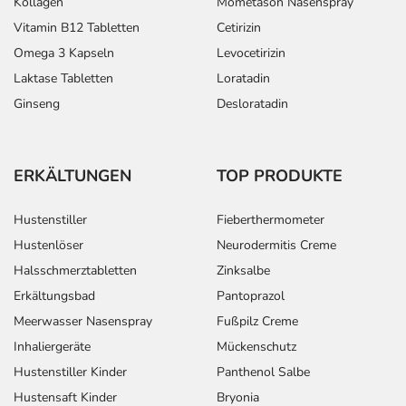
Kollagen
Mometason Nasenspray
Vitamin B12 Tabletten
Cetirizin
Omega 3 Kapseln
Levocetirizin
Laktase Tabletten
Loratadin
Ginseng
Desloratadin
ERKÄLTUNGEN
TOP PRODUKTE
Hustenstiller
Fieberthermometer
Hustenlöser
Neurodermitis Creme
Halsschmerztabletten
Zinksalbe
Erkältungsbad
Pantoprazol
Meerwasser Nasenspray
Fußpilz Creme
Inhaliergeräte
Mückenschutz
Hustenstiller Kinder
Panthenol Salbe
Hustensaft Kinder
Bryonia