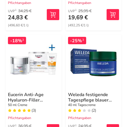
Pflichtangaben
Pflichtangaben
34,25 €
25,95 €
1
1
UVP
UVP
24,83 €
19,69 €
(496,60 €/1 l)
(492,25 €/1 l)
-18%
-25%
3
3
Eucerin Anti-Age
Weleda festigende
Hyaluron-Filler
Tagespflege blauer
Tagespflege LSF 30
Enzian & Edelweiss
50 ml Creme
40 ml Tagescreme
(3)
(2)
Pflichtangaben
Pflichtangaben
36,95 €
24,95 €
1
1
UVP
UVP