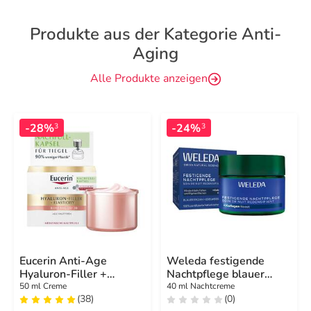
Produkte aus der Kategorie Anti-
Aging
Alle Produkte anzeigen
-28%
-24%
3
3
Eucerin Anti-Age
Weleda festigende
Hyaluron-Filler +
Nachtpflege blauer
Elasticity Rose LSF 30
Enzian & Edelweiss
50 ml Creme
40 ml Nachtcreme
(38)
(0)