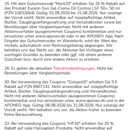
25: Mit dem Gutscheincode "Merit25" erhalten Sie 25 % Rabatt auf
das Produkt Eucerin Sun Gel-Creme Oil Control LSF 50+, 50 ml
(PZN 10832664). Gültig: 01.08.2026 bis 31.08.2026. Nur solange
der Vorrat reicht. Nicht anwendbar auf rezeptpflichtige Artikel,
Bücher, Säuglingsanfangsnahrung und Versandkosten sowie bei
Bestellungen über Vergleichsportale. Nicht mit anderen
Aktionsvorteilen (ausgenommen Coupons) kombinierbar und nur
einzulösen unter www.aponeo.de oder in der APONEO App. Nach
Eingabe des Gutscheincodes im Warenkorb, wird der Wert des
Vorteils automatisch vom Rechnungsbetrag abgezogen. Wir
behalten uns das Recht vor, die Aktionen bei Vorliegen eines
wichtigen Grundes zu beenden oder ggf. mit einem anderen
Gutschein bzw. durch eine andere Aktion zu ersetzen.
26: Es gelten die aktuellen
Teilnahmebedingungen
. Nicht bei
Bestellungen über Vergleichsportale.
30: Bei Verwendung des Coupons "Ciclopoli5" erhalten Sie 5 €
Rabatt auf PZN 8907142. Nicht anwendbar auf rezeptpflichtige
Artikel, Bücher, Säuglingsanfangsnahrung und Versandkosten.
Nicht mit anderen Aktionsvorteilen (ausgenommen Coupons)
kombinierbar und nur einzulösen unter www.aponeo.de und in der
APONEO App. Gültig: 06.08.2026 bis 31.08.2026. Nur solange der
Vorrat reicht. Wir behalten uns vor, die Aktion früher zu beenden.
Keine Barauszahlung.
32: Bei Verwendung des Coupons "HP20" erhalten Sie 20 %
Rabatt auf viele Hansaplast-Produkte. Nicht anwendbar auf