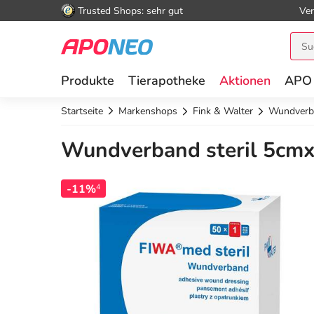
Trusted Shops: sehr gut
Ver
Produkte
Tierapotheke
Aktionen
APO
Startseite
Markenshops
Fink & Walter
Wundverba
Wundverband steril 5cmx
-11%
4