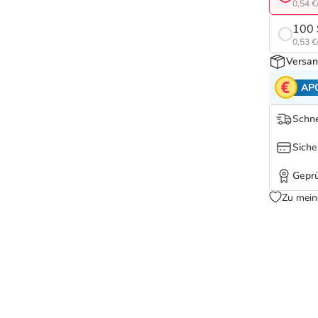
0,54 €
100 
0,53 €
Versan
AP
Schne
Siche
Geprü
Zu mein