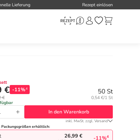
hnelle Lieferung
Rezept einlösen
att
9 €
-11%
4
50 St
Grundpreis:
2 €
0,54 €/1 St
rfügbar
In den Warenkorb
inkl. MwSt. zzgl. Versand
n Packungsgrößen erhältlich:
26,99 €
t
4
-11%