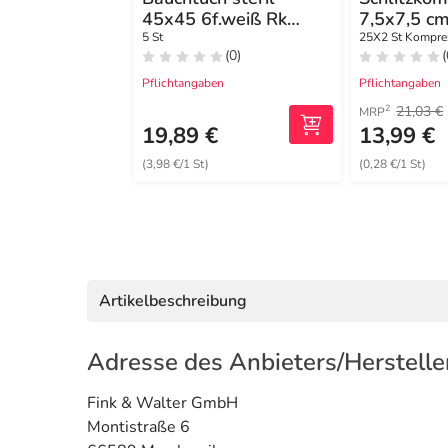
45x45 6f.weiß Rk
7,5x7,5 cm
Schlaufen Fiwalap
12fach
5 St
25X2 St Kompre
(0)
(
Pflichtangaben
Pflichtangaben
21,03 €
2
MRP
19,89 €
13,99 €
(3,98 €/1 St)
(0,28 €/1 St)
Artikelbeschreibung
Adresse des Anbieters/Herstelle
Fink & Walter GmbH
Montistraße 6