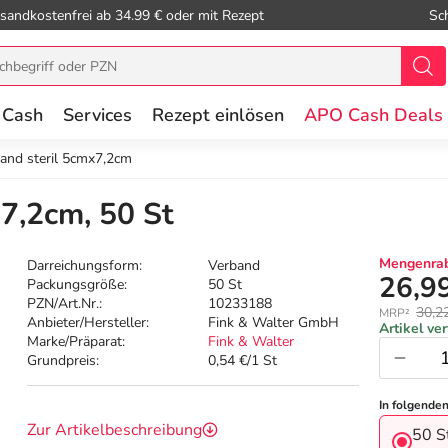
sandkostenfrei ab 34.99 € oder mit Rezept
Sc
 Cash
Services
Rezept einlösen
APO Cash Deals
nd steril 5cmx7,2cm
7,2cm, 50 St
Mengenrab
Darreichungsform:
Verband
26,9
Packungsgröße:
50 St
PZN/Art.Nr.:
10233188
30,2
MRP²
Anbieter/Hersteller:
Fink & Walter GmbH
Artikel ve
Marke/Präparat:
Fink & Walter
Grundpreis:
0,54 €/1 St
In folgende
Zur Artikelbeschreibung
50 S