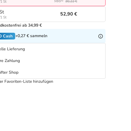
MRP²
30,22 €
/1 St
St
52,90 €
/1 St
dkostenfrei ab 34,99 €
+0,27 €
sammeln
O Cash
lle Lieferung
re Zahlung
fter Shop
er Favoriten-Liste hinzufügen