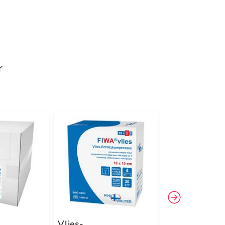
r
Vlies-
Schlinggazetu