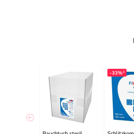
-33%
4
Bauchtuch steril
Schlitzko