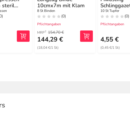
 steril
10cmx7m mit Klam
Schlinggaze
cm steril 20
ssen
8 St Binden
10 St Tupfer
0)
(0)
(0)
Pflichtangaben
Pflichtangaben
154,70 €
2
MRP
144,29 €
4,55 €
(18,04 €/1 St)
(0,45 €/1 St)
rs