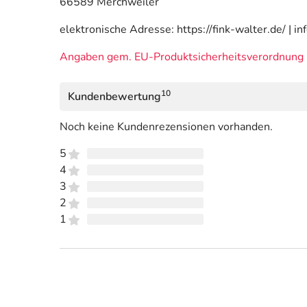
66589 Merchweiler
elektronische Adresse: https://fink-walter.de/ | i
Angaben gem. EU-Produktsicherheitsverordnung 
10
Kundenbewertung
Noch keine Kundenrezensionen vorhanden.
5
4
3
2
1