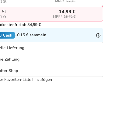
MRP²
5,28 €
/1 St
14,99 €
 St
MRP²
15,72 €
/1 St
dkostenfrei ab 34,99 €
+0,15 €
sammeln
O Cash
lle Lieferung
re Zahlung
fter Shop
er Favoriten-Liste hinzufügen