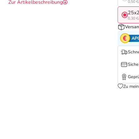
Zur Artikelbeschreibung
0,50 €
25x2
0,30 €
Versan
AP
Schne
Siche
Geprü
Zu mein