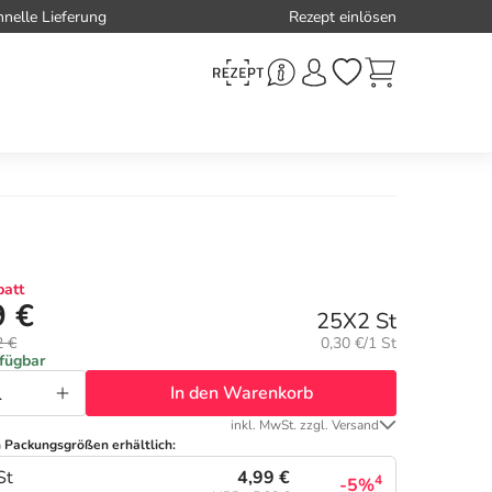
hnelle Lieferung
Rezept einlösen
att
9 €
25X2 St
Grundpreis:
2 €
0,30 €/1 St
rfügbar
In den Warenkorb
inkl. MwSt. zzgl. Versand
n Packungsgrößen erhältlich:
4,99 €
St
4
-5%