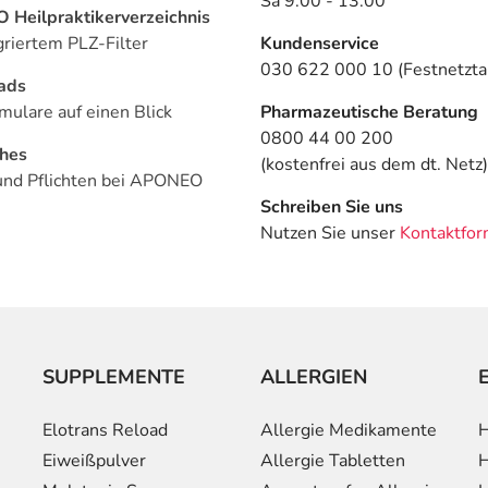
Sa 9:00 - 13:00
Heilpraktikerverzeichnis
griertem PLZ-Filter
Kundenservice
030 622 000 10 (Festnetztar
ads
mulare auf einen Blick
Pharmazeutische Beratung
0800 44 00 200
ches
(kostenfrei aus dem dt. Netz)
und Pflichten bei APONEO
Schreiben Sie uns
Nutzen Sie unser
Kontaktfor
SUPPLEMENTE
ALLERGIEN
Elotrans Reload
Allergie Medikamente
H
Eiweißpulver
Allergie Tabletten
H