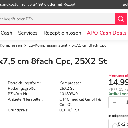
sandkostenfrei ab 34.99 € oder mit Rezept
Sc
 Cash
Services
Rezept einlösen
APO Cash Deals
e Kompressen
ES-Kompressen steril 7,5x7,5 cm 8fach Cpc
x7,5 cm 8fach Cpc, 25X2 St
Mengenrab
14,9
Darreichungsform:
Kompressen
Packungsgröße:
25X2 St
15,7
MRP²
PZN/Art.Nr.:
10189949
Artikel ve
Anbieter/Hersteller:
C P C medical GmbH &
Co. KG
Grundpreis:
0,30 €/1 St
In folgende
5x2 