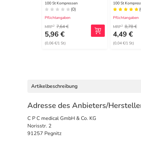
4lagig
100 St Kompressen
100 St Kompres
(0)
(
Pflichtangaben
Pflichtangaben
7,64 €
8,78 €
2
2
MRP
MRP
5,96 €
4,49 €
(0,06 €/1 St)
(0,04 €/1 St)
Artikelbeschreibung
Adresse des Anbieters/Herstelle
C P C medical GmbH & Co. KG
Norisstr. 2
91257 Pegnitz