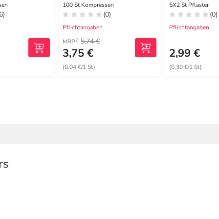
unsteril
cm steril
sen
100 St Kompressen
5X2 St Pflaster
6)
(0)
(0)
Pflichtangaben
Pflichtangaben
5,74 €
2
MRP
3,75 €
2,99 €
(0,04 €/1 St)
(0,30 €/1 St)
rs