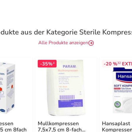
dukte aus der Kategorie Sterile Kompre
Alle Produkte anzeigen
-35%
-20 %
EXT
4
32
essen
Mullkompressen
Hansaplast 
x5 cm 8fach
7,5x7,5 cm 8-fach
Kompressen