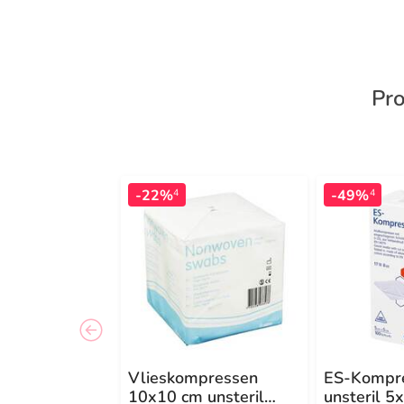
Pro
-22%
-49%
4
4
Vlieskompressen
ES-Kompr
10x10 cm unsteril
unsteril 5