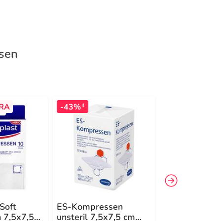
ssen
RA
-43%
-54%
4
4
Soft
ES-Kompressen
ES-Kompresse
 7,5x7,5
unsteril 7,5x7,5 cm
5x5 cm 8fach