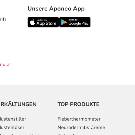
Unsere Aponeo App
if)
mular
ERKÄLTUNGEN
TOP PRODUKTE
ustenstiller
Fieberthermometer
ustenlöser
Neurodermitis Creme