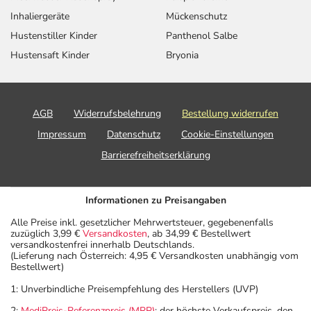
Inhaliergeräte
Mückenschutz
Hustenstiller Kinder
Panthenol Salbe
Hustensaft Kinder
Bryonia
AGB
Widerrufsbelehrung
Bestellung widerrufen
Impressum
Datenschutz
Cookie-Einstellungen
Barrierefreiheitserklärung
Informationen zu Preisangaben
Alle Preise inkl. gesetzlicher Mehrwertsteuer, gegebenenfalls
zuzüglich 3,99 €
Versandkosten
, ab 34,99 € Bestellwert
versandkostenfrei innerhalb Deutschlands.
(Lieferung nach Österreich: 4,95 € Versandkosten unabhängig vom
Bestellwert)
1: Unverbindliche Preisempfehlung des Herstellers (UVP)
2:
MediPreis-Referenzpreis (MRP)
: der höchste Verkaufspreis, den