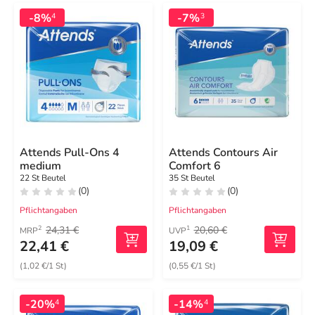
-8%
-7%
4
3
Attends Pull-Ons 4
Attends Contours Air
medium
Comfort 6
22 St Beutel
35 St Beutel
(0)
(0)
Pflichtangaben
Pflichtangaben
24,31 €
20,60 €
2
1
MRP
UVP
22,41 €
19,09 €
(1,02 €/1 St)
(0,55 €/1 St)
-20%
-14%
4
4