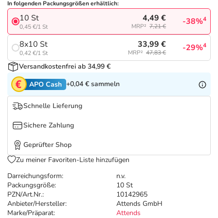
Refluthin, Lasea & Carmenthin Deals
Sport & Fitness
Täglich gut versorgt
In folgenden Packungsgrößen erhältlich:
4,49 €
10 St
4
-38%
MRP²
7,21 €
0,45 €/1 St
Salus Deals
Tierapotheke
33,99 €
8x10 St
4
-29%
MRP²
47,83 €
0,42 €/1 St
Vitamine & Mineralstoffe
Versandkostenfrei ab 34,99 €
+0,04 €
sammeln
APO Cash
Marken
Schnelle Lieferung
Sichere Zahlung
Geprüfter Shop
Zu meiner Favoriten-Liste hinzufügen
Darreichungsform:
n.v.
Packungsgröße:
10 St
PZN/Art.Nr.:
10142965
Anbieter/Hersteller:
Attends GmbH
Marke/Präparat:
Attends