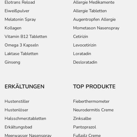
Elotrans Reload
Allergie Medikamente
Eiweißpulver
Allergie Tabletten
Melatonin Spray
Augentropfen Allergie
Kollagen
Mometason Nasenspray
Vitamin B12 Tabletten
Cetirizin
Omega 3 Kapseln
Levocetirizin
Laktase Tabletten
Loratadin
Ginseng
Desloratadin
ERKÄLTUNGEN
TOP PRODUKTE
Hustenstiller
Fieberthermometer
Hustenlöser
Neurodermitis Creme
Halsschmerztabletten
Zinksalbe
Erkältungsbad
Pantoprazol
Meerwasser Nasenspray
Fußpilz Creme