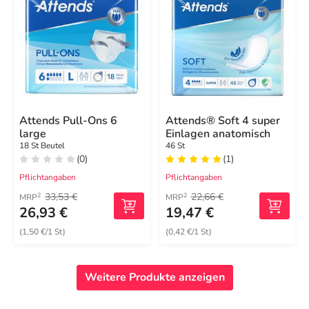
Attends Pull-Ons 6
Attends® Soft 4 super
large
Einlagen anatomisch
18 St Beutel
46 St
(0)
(1)
Pflichtangaben
Pflichtangaben
33,53 €
22,66 €
2
2
MRP
MRP
26,93 €
19,47 €
(1,50 €/1 St)
(0,42 €/1 St)
Weitere Produkte anzeigen