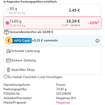
Refluthin, Lasea & Carmenthin Deals
Sport & Fitness
Täglich gut versorgt
In folgenden Packungsgrößen erhältlich:
30 g
2,45 €
81,67 €/1 kg
Salus Deals
Tierapotheke
15,29 €
7x30 g
3
-10%
UVP¹
16,95 €
72,81 €/1 kg
Vitamine & Mineralstoffe
Versandkostenfrei ab 34,99 €
+0,15 €
sammeln
APO Cash
Marken
Schnelle Lieferung
Sichere Zahlung
Geprüfter Shop
Zu meiner Favoriten-Liste hinzufügen
Darreichungsform:
Pulver
Packungsgröße:
7X30 g
PZN/Art.Nr.:
10133630
Anbieter/Hersteller:
Megamax B.V.
Marke/Präparat:
Megamax