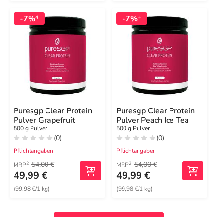
-7%
-7%
4
4
Puresgp Clear Protein
Puresgp Clear Protein
Pulver Grapefruit
Pulver Peach Ice Tea
500 g Pulver
500 g Pulver
(0)
(0)
Pflichtangaben
Pflichtangaben
54,00 €
54,00 €
2
2
MRP
MRP
49,99 €
49,99 €
(99,98 €/1 kg)
(99,98 €/1 kg)