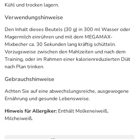
dieselbe Menge an Stickstoff zurückzuhalten wie beim
Kühl und trocken lagern.
Vollei, haben einen höheren Wert als 100. Den höchsten
Verwendungshinweise
Wert hat Whey-Protein (= Molkenprotein) mit 104.
Angaben auf manchen Produkten, die Werte von 165
Den Inhalt dieses Beutels (30 g) in 300 ml Wasser oder
oder gar über 200 anpreisen, sind unseriös und zeugen
Magermilch einrühren und mit dem MEGAMAX-
von der Unkenntnis der Anbieter oder dienen der
Mixbecher ca. 30 Sekunden lang kräftig schütteln.
Verbrauchertäuschung. Diese Werte beziehen sich auf
Vorzugsweise zwischen den Mahlzeiten und nach dem
den „chemical score“ . Das ist der sogenannte CS-Wert,
Training, oder im Rahmen einer kalorienreduzierten Diät
der das Verhältnis der essentiellen Aminosäuren
nach Plan trinken.
gegenüber einem Referenzprotein widerspiegelt.
Gebrauchshinweise
Wie sind Proteine aufgebaut?
Achten Sie auf eine abwechslungsreiche, ausgewogene
Den Aufbau eines Eiweißmoleküls aus Aminosäuren
Ernährung und gesunde Lebensweise.
(Proteinbiosynthese) können Sie sich so ähnlich
vorstellen wie die Herstellung einer Perlenkette: Vor
Hinweis für Allergiker:
Enthält Molkeneiweiß,
Ihnen steht eine Schüssel mit roten, grünen, gelben,
Milcheiweiß.
blauen, weißen und schwarzen Perlen. Das sind in
unserem Beispiel die Aminosäuren. Sind keine roten
Perlen mehr in der Schüssel, können Sie Ihre bunte