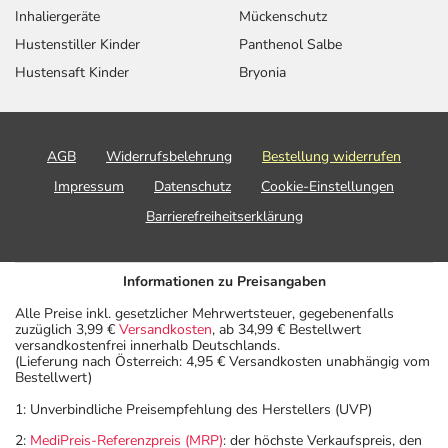
Inhaliergeräte
Mückenschutz
Hustenstiller Kinder
Panthenol Salbe
Hustensaft Kinder
Bryonia
AGB
Widerrufsbelehrung
Bestellung widerrufen
Impressum
Datenschutz
Cookie-Einstellungen
Barrierefreiheitserklärung
Informationen zu Preisangaben
Alle Preise inkl. gesetzlicher Mehrwertsteuer, gegebenenfalls
zuzüglich 3,99 €
Versandkosten
, ab 34,99 € Bestellwert
versandkostenfrei innerhalb Deutschlands.
(Lieferung nach Österreich: 4,95 € Versandkosten unabhängig vom
Bestellwert)
1: Unverbindliche Preisempfehlung des Herstellers (UVP)
2:
MediPreis-Referenzpreis (MRP)
: der höchste Verkaufspreis, den