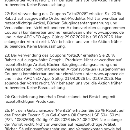
solange der Vorrat reicht. Wir behalten uns vor, die Aktion früher
zu beenden. Keine Barauszahlung.
22: Bei Verwendung des Coupons "Vital2026" erhalten Sie 20 %
Rabatt auf ausgewählte Orthomol-Produkte. Nicht anwendbar auf
rezeptpflichtige Artikel, Bücher, Säuglingsanfangsnahrung und
Versandkosten. Nicht mit anderen Aktionsvorteilen (ausgenommen
Coupons) kombinierbar und nur einzulösen unter www.aponeo.de
und in der APONEO App. Gültig: 29.07.2026 bis 09.08.2026. Nur
solange der Vorrat reicht. Wir behalten uns vor, die Aktion früher
zu beenden. Keine Barauszahlung.
23: Bei Verwendung des Coupons "ceta20" erhalten Sie 20 %
Rabatt auf ausgewählte Cetaphil-Produkte. Nicht anwendbar auf
rezeptpflichtige Artikel, Bücher, Säuglingsanfangsnahrung und
Versandkosten. Nicht mit anderen Aktionsvorteilen (ausgenommen
Coupons) kombinierbar und nur einzulösen unter www.aponeo.de
und in der APONEO App. Gültig: 01.08.2026 bis 01.09.2026. Nur
solange der Vorrat reicht. Wir behalten uns vor, die Aktion früher
zu beenden. Keine Barauszahlung.
24: Gratislieferung innerhalb Deutschlands bei Bestellung mit
rezeptpflichtigen Produkten.
25: Mit dem Gutscheincode "Merit25" erhalten Sie 25 % Rabatt auf
das Produkt Eucerin Sun Gel-Creme Oil Control LSF 50+, 50 ml
(PZN 10832664). Gültig: 01.08.2026 bis 31.08.2026. Nur solange
der Vorrat reicht. Nicht anwendbar auf rezeptpflichtige Artikel,
Bücher, Säuglingsanfangsnahrung und Versandkosten sowie bei