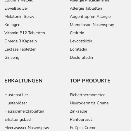
Elotrans Reload
Allergie Medikamente
Eiweißpulver
Allergie Tabletten
Melatonin Spray
Augentropfen Allergie
Kollagen
Mometason Nasenspray
Vitamin B12 Tabletten
Cetirizin
Omega 3 Kapseln
Levocetirizin
Laktase Tabletten
Loratadin
Ginseng
Desloratadin
ERKÄLTUNGEN
TOP PRODUKTE
Hustenstiller
Fieberthermometer
Hustenlöser
Neurodermitis Creme
Halsschmerztabletten
Zinksalbe
Erkältungsbad
Pantoprazol
Meerwasser Nasenspray
Fußpilz Creme