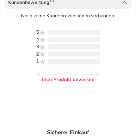
10
Kundenbewertung
Perlenkette nicht weiter basteln. Die Proteinbiosynthese
bricht also ab, da das vollständige Eiweiß nicht aufgebaut
Noch keine Kundenrezensionen vorhanden.
werden kann. MEGAMAX Eiweiß 100 ist ein Zwei-
Komponenten-Protein aus Molkeneiweiß und
5
Milcheiweiß, welches alle 18 Aminosäuren in
4
ausgewogenem Verhältnis enthält. Es ist daher ideal zum
3
Muskelaufbau geeignet.
2
1
Adresse des Lebensmittel-Unternehmens
Megamax B.V.
Jetzt Produkt bewerten
Klarenanstelerweg 5
6468 EP Kerkrade
Informationen zu diesem Lebensmittel (wie z. B. Zutaten,
Allergene) sind bei den Lebensmittelangaben als pdf
hinterlegt. (oben)
Sicherer Einkauf