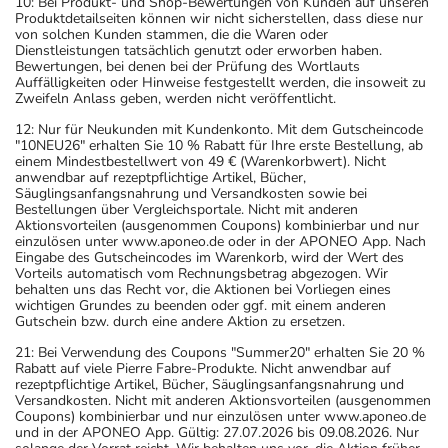
10: Bei Produkt- und Shop-Bewertungen von Kunden auf unseren
Produktdetailseiten können wir nicht sicherstellen, dass diese nur
von solchen Kunden stammen, die die Waren oder
Dienstleistungen tatsächlich genutzt oder erworben haben.
Bewertungen, bei denen bei der Prüfung des Wortlauts
Auffälligkeiten oder Hinweise festgestellt werden, die insoweit zu
Zweifeln Anlass geben, werden nicht veröffentlicht.
12: Nur für Neukunden mit Kundenkonto. Mit dem Gutscheincode
"10NEU26" erhalten Sie 10 % Rabatt für Ihre erste Bestellung, ab
einem Mindestbestellwert von 49 € (Warenkorbwert). Nicht
anwendbar auf rezeptpflichtige Artikel, Bücher,
Säuglingsanfangsnahrung und Versandkosten sowie bei
Bestellungen über Vergleichsportale. Nicht mit anderen
Aktionsvorteilen (ausgenommen Coupons) kombinierbar und nur
einzulösen unter www.aponeo.de oder in der APONEO App. Nach
Eingabe des Gutscheincodes im Warenkorb, wird der Wert des
Vorteils automatisch vom Rechnungsbetrag abgezogen. Wir
behalten uns das Recht vor, die Aktionen bei Vorliegen eines
wichtigen Grundes zu beenden oder ggf. mit einem anderen
Gutschein bzw. durch eine andere Aktion zu ersetzen.
21: Bei Verwendung des Coupons "Summer20" erhalten Sie 20 %
Rabatt auf viele Pierre Fabre-Produkte. Nicht anwendbar auf
rezeptpflichtige Artikel, Bücher, Säuglingsanfangsnahrung und
Versandkosten. Nicht mit anderen Aktionsvorteilen (ausgenommen
Coupons) kombinierbar und nur einzulösen unter www.aponeo.de
und in der APONEO App. Gültig: 27.07.2026 bis 09.08.2026. Nur