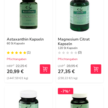
Astaxanthin Kapseln
Magnesium Citrat
Kapseln
60 St Kapseln
120 St Kapseln
(1)
(0)
Pflichtangaben
Pflichtangaben
22,25 €
28,95 €
2
1
MRP
UVP
20,99 €
27,35 €
(1447,59 €/1 kg)
(230,22 €/1 kg)
-7%
4