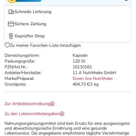
Refluthin, Lasea & Carmenthin Deals
Sport & Fitness
Täglich gut versorgt
Schnelle Lieferung
Salus Deals
Tierapotheke
Sichere Zahlung
Vitamine & Mineralstoffe
Geprüfter Shop
Zu meiner Favoriten-Liste hinzufügen
Marken
Darreichungsform:
Kapseln
Packungsgröße:
120 St
PZN/Art.Nr.:
10110161
Anbieter/Hersteller:
11 A Nutritheke GmbH
Marke/Präparat:
Green line Nutritheke
Grundpreis:
404,73 €/1 kg
Zur Artikelbeschreibung
Zu den Lebensmittelangaben
Nahrungsergänzungsmittel sind kein Ersatz für eine ausgewogene
und abwechslungsreiche Ernährung und eine gesunde
Lebensweise. Die angegebene empfohlene tägliche Verzehrmenge