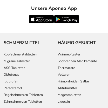
Unsere Aponeo App
SCHMERZMITTEL
HÄUFIG GESUCHT
Kopfschmerztabletten
Wärmepflaster
Migräne Tabletten
Sodbrennen Medikamente
ASS Tabletten
Thermacare
Diclofenac
Voltaren
Ibuprofen
Hämorrhoiden Salbe
Paracetamol
Abführmittel
Regelschmerzen Tabletten
Magentabletten
Zahnschmerzen Tabletten
Lidocain