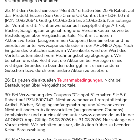
rezeptpflichtigen Produkten.
25: Mit dem Gutscheincode "Merit25" erhalten Sie 25 % Rabatt auf
das Produkt Eucerin Sun Gel-Creme Oil Control LSF 50+, 50 ml
(PZN 10832664). Gültig: 01.08.2026 bis 31.08.2026. Nur solange
der Vorrat reicht. Nicht anwendbar auf rezeptpflichtige Artikel,
Bücher, Säuglingsanfangsnahrung und Versandkosten sowie bei
Bestellungen über Vergleichsportale. Nicht mit anderen
Aktionsvorteilen (ausgenommen Coupons) kombinierbar und nur
einzulösen unter www.aponeo.de oder in der APONEO App. Nach
Eingabe des Gutscheincodes im Warenkorb, wird der Wert des
Vorteils automatisch vom Rechnungsbetrag abgezogen. Wir
behalten uns das Recht vor, die Aktionen bei Vorliegen eines
wichtigen Grundes zu beenden oder ggf. mit einem anderen
Gutschein bzw. durch eine andere Aktion zu ersetzen.
26: Es gelten die aktuellen
Teilnahmebedingungen
. Nicht bei
Bestellungen über Vergleichsportale.
30: Bei Verwendung des Coupons "Ciclopoli5" erhalten Sie 5 €
Rabatt auf PZN 8907142. Nicht anwendbar auf rezeptpflichtige
Artikel, Bücher, Säuglingsanfangsnahrung und Versandkosten.
Nicht mit anderen Aktionsvorteilen (ausgenommen Coupons)
kombinierbar und nur einzulösen unter www.aponeo.de und in der
APONEO App. Gültig: 06.08.2026 bis 31.08.2026. Nur solange der
Vorrat reicht. Wir behalten uns vor, die Aktion früher zu beenden.
Keine Barauszahlung.
32: Bei Verwendung des Coupons "HP20" erhalten Sie 20 %