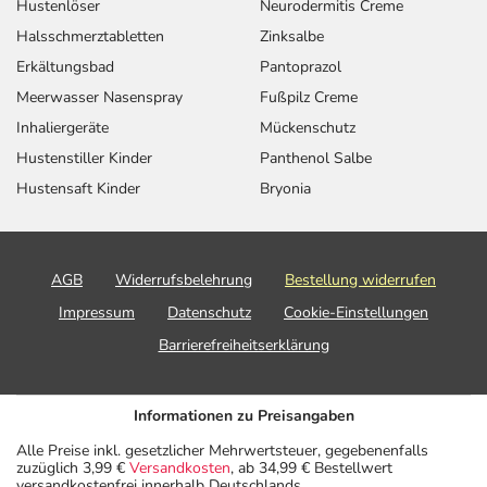
Hustenlöser
Neurodermitis Creme
Halsschmerztabletten
Zinksalbe
Erkältungsbad
Pantoprazol
Meerwasser Nasenspray
Fußpilz Creme
Inhaliergeräte
Mückenschutz
Hustenstiller Kinder
Panthenol Salbe
Hustensaft Kinder
Bryonia
AGB
Widerrufsbelehrung
Bestellung widerrufen
Impressum
Datenschutz
Cookie-Einstellungen
Barrierefreiheitserklärung
Informationen zu Preisangaben
Alle Preise inkl. gesetzlicher Mehrwertsteuer, gegebenenfalls
zuzüglich 3,99 €
Versandkosten
, ab 34,99 € Bestellwert
versandkostenfrei innerhalb Deutschlands.