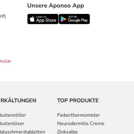
Unsere Aponeo App
if)
mular
ERKÄLTUNGEN
TOP PRODUKTE
ustenstiller
Fieberthermometer
ustenlöser
Neurodermitis Creme
alsschmerztabletten
Zinksalbe