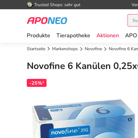
Trusted Shops: sehr gut
Ver
Produkte
Tierapotheke
Aktionen
APO
Startseite
Markenshops
Novofine
Novofine 6 Ka
Novofine 6 Kanülen 0,25
-25%
4