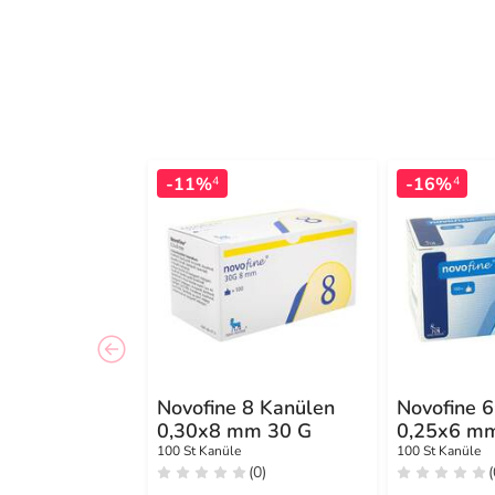
-11%
-16%
4
4
Novofine 8 Kanülen
Novofine 
0,30x8 mm 30 G
0,25x6 m
100 St Kanüle
100 St Kanüle
(0)
(