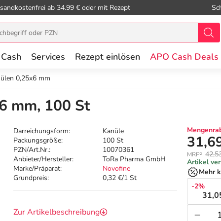
sandkostenfrei ab 34.99 € oder mit Rezept
Sc
 Cash
Services
Rezept einlösen
APO Cash Deals
nülen 0,25x6 mm
x6 mm, 100 St
Mengenrab
Darreichungsform:
Kanüle
31,6
Packungsgröße:
100 St
PZN/Art.Nr.:
10070361
42,5
MRP²
Anbieter/Hersteller:
ToRa Pharma GmbH
Artikel ve
Marke/Präparat:
Novofine
Mehr k
Grundpreis:
0,32 €/1 St
-2%
31,0
Zur Artikelbeschreibung