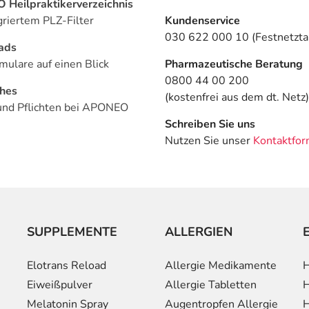
Heilpraktikerverzeichnis
griertem PLZ-Filter
Kundenservice
030 622 000 10 (Festnetztar
ads
mulare auf einen Blick
Pharmazeutische Beratung
0800 44 00 200
ches
(kostenfrei aus dem dt. Netz)
und Pflichten bei APONEO
Schreiben Sie uns
Nutzen Sie unser
Kontaktfor
SUPPLEMENTE
ALLERGIEN
Elotrans Reload
Allergie Medikamente
H
Eiweißpulver
Allergie Tabletten
H
Melatonin Spray
Augentropfen Allergie
H