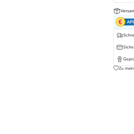
Versan
AP
Schne
Siche
Geprü
Zu mein