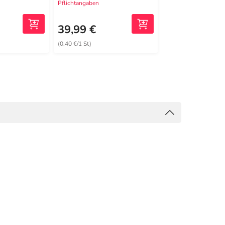
Pflichtangaben
Pflichtangaben
30,89 €
2
MRP
39,99 €
28,99 €
(0,40 €/1 St)
(0,29 €/1 St)