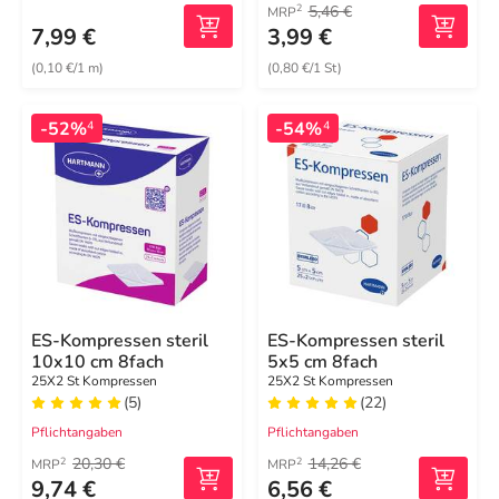
5,46 €
2
MRP
7,99 €
3,99 €
(0,10 €/1 m)
(0,80 €/1 St)
-52%
-54%
4
4
ES-Kompressen steril
ES-Kompressen steril
10x10 cm 8fach
5x5 cm 8fach
25X2 St Kompressen
25X2 St Kompressen
(5)
(22)
Pflichtangaben
Pflichtangaben
20,30 €
14,26 €
2
2
MRP
MRP
9,74 €
6,56 €