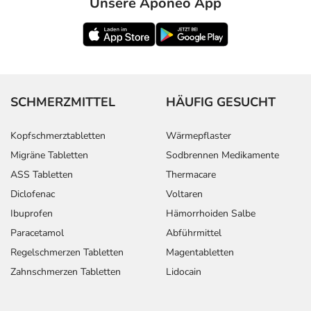
Unsere Aponeo App
SCHMERZMITTEL
HÄUFIG GESUCHT
Kopfschmerztabletten
Wärmepflaster
Migräne Tabletten
Sodbrennen Medikamente
ASS Tabletten
Thermacare
Diclofenac
Voltaren
Ibuprofen
Hämorrhoiden Salbe
Paracetamol
Abführmittel
Regelschmerzen Tabletten
Magentabletten
Zahnschmerzen Tabletten
Lidocain