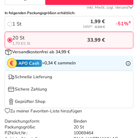
Refluthin, Lasea & Carmenthin Deals
Sport & Fitness
Täglich gut versorgt
inkl. MwSt. zzgl. Versand
In folgenden Packungsgrößen erhältlich:
Salus Deals
Tierapotheke
1,99 €
4
-51%
1 St
MRP²
4,04 €
Vitamine & Mineralstoffe
20 St
33,99 €
1,70 €/1 St
Versandkostenfrei ab 34,99 €
Marken
+0,34 €
sammeln
APO Cash
Schnelle Lieferung
Sichere Zahlung
Geprüfter Shop
Zu meiner Favoriten-Liste hinzufügen
Darreichungsform:
Binden
Packungsgröße:
20 St
PZN/Art.Nr.:
10069464