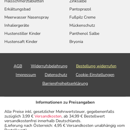
Halsschmerztabletten
Zinksalbe
Erkältungsbad
Pantoprazol
Meerwasser Nasenspray
Fußpilz Creme
Inhaliergeräte
Mückenschutz
Hustenstiller Kinder
Panthenol Salbe
Hustensaft Kinder
Bryonia
AGB
Widerrufsbelehrung
Bestellung widerrufen
Impressum
Datenschutz
Cookie-Einstellungen
Barrierefreiheitserklärung
Informationen zu Preisangaben
Alle Preise inkl. gesetzlicher Mehrwertsteuer, gegebenenfalls
zuzüglich 3,99 €
Versandkosten
, ab 34,99 € Bestellwert
versandkostenfrei innerhalb Deutschlands.
(Lieferung nach Österreich: 4,95 € Versandkosten unabhängig vom