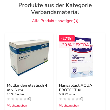
Produkte aus der Kategorie
Verbandsmaterial
Alle Produkte anzeigen
-27%
4
-20 %
EXTRA
32
Mullbinden elastisch 4
Hansaplast AQUA
m x 6 cm
PROTECT XL
Wundverband steril 6x7
20 St Binden
5 St Pflaster
(0)
(0)
cm
Pflichtangaben
Pflichtangaben