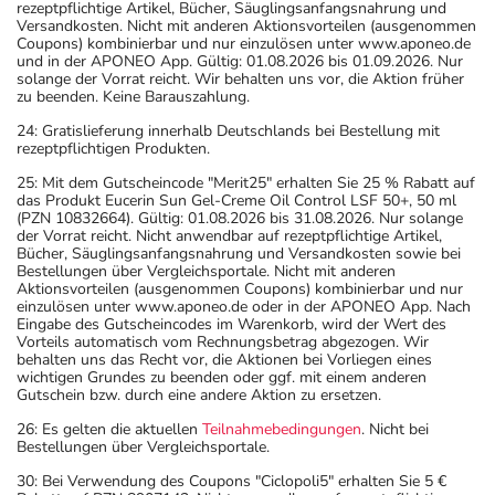
rezeptpflichtige Artikel, Bücher, Säuglingsanfangsnahrung und
Versandkosten. Nicht mit anderen Aktionsvorteilen (ausgenommen
Coupons) kombinierbar und nur einzulösen unter www.aponeo.de
und in der APONEO App. Gültig: 01.08.2026 bis 01.09.2026. Nur
solange der Vorrat reicht. Wir behalten uns vor, die Aktion früher
zu beenden. Keine Barauszahlung.
24: Gratislieferung innerhalb Deutschlands bei Bestellung mit
rezeptpflichtigen Produkten.
25: Mit dem Gutscheincode "Merit25" erhalten Sie 25 % Rabatt auf
das Produkt Eucerin Sun Gel-Creme Oil Control LSF 50+, 50 ml
(PZN 10832664). Gültig: 01.08.2026 bis 31.08.2026. Nur solange
der Vorrat reicht. Nicht anwendbar auf rezeptpflichtige Artikel,
Bücher, Säuglingsanfangsnahrung und Versandkosten sowie bei
Bestellungen über Vergleichsportale. Nicht mit anderen
Aktionsvorteilen (ausgenommen Coupons) kombinierbar und nur
einzulösen unter www.aponeo.de oder in der APONEO App. Nach
Eingabe des Gutscheincodes im Warenkorb, wird der Wert des
Vorteils automatisch vom Rechnungsbetrag abgezogen. Wir
behalten uns das Recht vor, die Aktionen bei Vorliegen eines
wichtigen Grundes zu beenden oder ggf. mit einem anderen
Gutschein bzw. durch eine andere Aktion zu ersetzen.
26: Es gelten die aktuellen
Teilnahmebedingungen
. Nicht bei
Bestellungen über Vergleichsportale.
30: Bei Verwendung des Coupons "Ciclopoli5" erhalten Sie 5 €