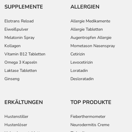
SUPPLEMENTE
ALLERGIEN
Elotrans Reload
Allergie Medikamente
Eiweißpulver
Allergie Tabletten
Melatonin Spray
Augentropfen Allergie
Kollagen
Mometason Nasenspray
Vitamin B12 Tabletten
Cetirizin
Omega 3 Kapseln
Levocetirizin
Laktase Tabletten
Loratadin
Ginseng
Desloratadin
ERKÄLTUNGEN
TOP PRODUKTE
Hustenstiller
Fieberthermometer
Hustenlöser
Neurodermitis Creme