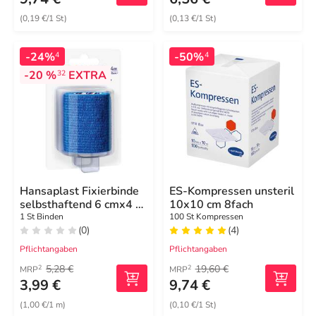
(0,19 €/1 St)
(0,13 €/1 St)
-24%
-50%
4
4
-20 %
EXTRA
32
Hansaplast Fixierbinde
ES-Kompressen unsteril
selbsthaftend 6 cmx4 m
10x10 cm 8fach
blau
1 St Binden
100 St Kompressen
(0)
(4)
Pflichtangaben
Pflichtangaben
5,28 €
19,60 €
2
2
MRP
MRP
3,99 €
9,74 €
(1,00 €/1 m)
(0,10 €/1 St)