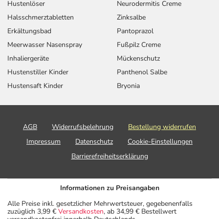
Hustenlöser
Neurodermitis Creme
Halsschmerztabletten
Zinksalbe
Erkältungsbad
Pantoprazol
Meerwasser Nasenspray
Fußpilz Creme
Inhaliergeräte
Mückenschutz
Hustenstiller Kinder
Panthenol Salbe
Hustensaft Kinder
Bryonia
AGB
Widerrufsbelehrung
Bestellung widerrufen
Impressum
Datenschutz
Cookie-Einstellungen
Barrierefreiheitserklärung
Informationen zu Preisangaben
Alle Preise inkl. gesetzlicher Mehrwertsteuer, gegebenenfalls
zuzüglich 3,99 €
Versandkosten
, ab 34,99 € Bestellwert