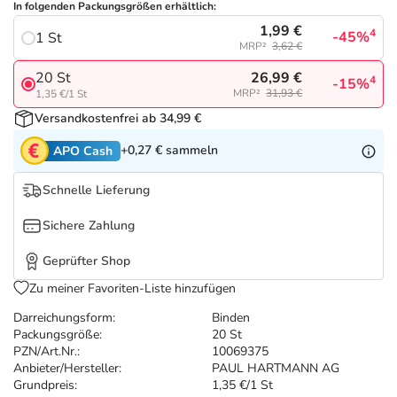
Refluthin, Lasea & Carmenthin Deals
Sport & Fitness
Täglich gut versorgt
In folgenden Packungsgrößen erhältlich:
1,99 €
4
-45%
1 St
MRP²
3,62 €
Salus Deals
Tierapotheke
26,99 €
20 St
4
-15%
MRP²
31,93 €
1,35 €/1 St
Vitamine & Mineralstoffe
Versandkostenfrei ab 34,99 €
+0,27 €
sammeln
APO Cash
Marken
Schnelle Lieferung
Sichere Zahlung
Geprüfter Shop
Zu meiner Favoriten-Liste hinzufügen
Darreichungsform:
Binden
Packungsgröße:
20 St
PZN/Art.Nr.:
10069375
Anbieter/Hersteller:
PAUL HARTMANN AG
Grundpreis:
1,35 €/1 St