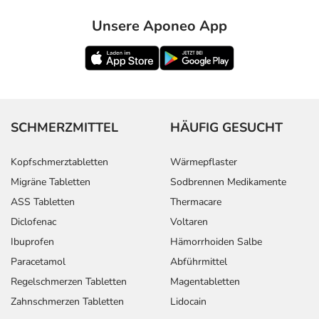
Unsere Aponeo App
SCHMERZMITTEL
HÄUFIG GESUCHT
Kopfschmerztabletten
Wärmepflaster
Migräne Tabletten
Sodbrennen Medikamente
ASS Tabletten
Thermacare
Diclofenac
Voltaren
Ibuprofen
Hämorrhoiden Salbe
Paracetamol
Abführmittel
Regelschmerzen Tabletten
Magentabletten
Zahnschmerzen Tabletten
Lidocain