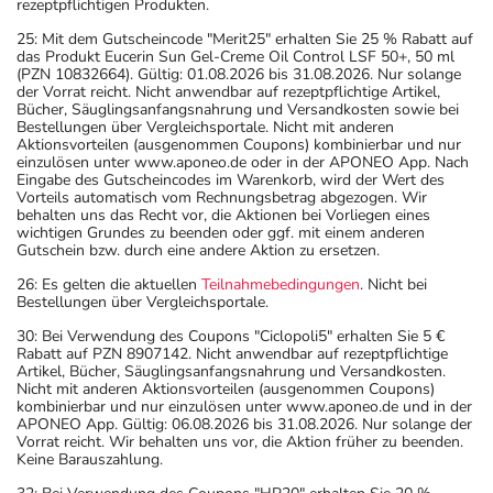
rezeptpflichtigen Produkten.
25: Mit dem Gutscheincode "Merit25" erhalten Sie 25 % Rabatt auf
das Produkt Eucerin Sun Gel-Creme Oil Control LSF 50+, 50 ml
(PZN 10832664). Gültig: 01.08.2026 bis 31.08.2026. Nur solange
der Vorrat reicht. Nicht anwendbar auf rezeptpflichtige Artikel,
Bücher, Säuglingsanfangsnahrung und Versandkosten sowie bei
Bestellungen über Vergleichsportale. Nicht mit anderen
Aktionsvorteilen (ausgenommen Coupons) kombinierbar und nur
einzulösen unter www.aponeo.de oder in der APONEO App. Nach
Eingabe des Gutscheincodes im Warenkorb, wird der Wert des
Vorteils automatisch vom Rechnungsbetrag abgezogen. Wir
behalten uns das Recht vor, die Aktionen bei Vorliegen eines
wichtigen Grundes zu beenden oder ggf. mit einem anderen
Gutschein bzw. durch eine andere Aktion zu ersetzen.
26: Es gelten die aktuellen
Teilnahmebedingungen
. Nicht bei
Bestellungen über Vergleichsportale.
30: Bei Verwendung des Coupons "Ciclopoli5" erhalten Sie 5 €
Rabatt auf PZN 8907142. Nicht anwendbar auf rezeptpflichtige
Artikel, Bücher, Säuglingsanfangsnahrung und Versandkosten.
Nicht mit anderen Aktionsvorteilen (ausgenommen Coupons)
kombinierbar und nur einzulösen unter www.aponeo.de und in der
APONEO App. Gültig: 06.08.2026 bis 31.08.2026. Nur solange der
Vorrat reicht. Wir behalten uns vor, die Aktion früher zu beenden.
Keine Barauszahlung.