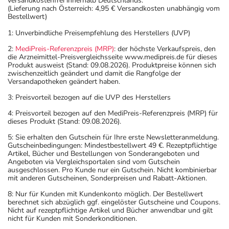
versandkostenfrei innerhalb Deutschlands.
(Lieferung nach Österreich: 4,95 € Versandkosten unabhängig vom
Bestellwert)
1: Unverbindliche Preisempfehlung des Herstellers (UVP)
2:
MediPreis-Referenzpreis (MRP)
: der höchste Verkaufspreis, den
die Arzneimittel-Preisvergleichsseite www.medipreis.de für dieses
Produkt ausweist (Stand: 09.08.2026). Produktpreise können sich
zwischenzeitlich geändert und damit die Rangfolge der
Versandapotheken geändert haben.
3: Preisvorteil bezogen auf die UVP des Herstellers
4: Preisvorteil bezogen auf den MediPreis-Referenzpreis (MRP) für
dieses Produkt (Stand: 09.08.2026).
5: Sie erhalten den Gutschein für Ihre erste Newsletteranmeldung.
Gutscheinbedingungen: Mindestbestellwert 49 €. Rezeptpflichtige
Artikel, Bücher und Bestellungen von Sonderangeboten und
Angeboten via Vergleichsportalen sind vom Gutschein
ausgeschlossen. Pro Kunde nur ein Gutschein. Nicht kombinierbar
mit anderen Gutscheinen, Sonderpreisen und Rabatt-Aktionen.
8: Nur für Kunden mit Kundenkonto möglich. Der Bestellwert
berechnet sich abzüglich ggf. eingelöster Gutscheine und Coupons.
Nicht auf rezeptpflichtige Artikel und Bücher anwendbar und gilt
nicht für Kunden mit Sonderkonditionen.