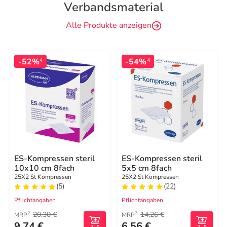
Verbandsmaterial
Alle Produkte anzeigen
-52%
-54%
4
4
ES-Kompressen steril
ES-Kompressen steril
10x10 cm 8fach
5x5 cm 8fach
25X2 St Kompressen
25X2 St Kompressen
(5)
(22)
Pflichtangaben
Pflichtangaben
20,30 €
14,26 €
2
2
MRP
MRP
9,74 €
6,56 €