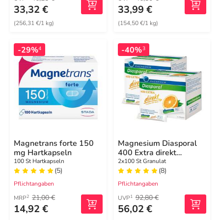
33,32 €
33,99 €
(256,31 €/1 kg)
(154,50 €/1 kg)
-29%
-40%
4
3
Magnetrans forte 150
Magnesium Diasporal
mg Hartkapseln
400 Extra direkt
Granulat
100 St Hartkapseln
2x100 St Granulat
(5)
(8)
Pflichtangaben
Pflichtangaben
21,00 €
92,80 €
2
1
MRP
UVP
14,92 €
56,02 €