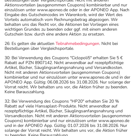
Bestellungen über Vergleichsportale. Nicht mit anderen
Aktionsvorteilen (ausgenommen Coupons) kombinierbar und nur
einzulösen unter www.aponeo.de oder in der APONEO App. Nach
Eingabe des Gutscheincodes im Warenkorb, wird der Wert des
Vorteils automatisch vom Rechnungsbetrag abgezogen. Wir
behalten uns das Recht vor, die Aktionen bei Vorliegen eines
wichtigen Grundes zu beenden oder ggf. mit einem anderen
Gutschein bzw. durch eine andere Aktion zu ersetzen.
26: Es gelten die aktuellen
Teilnahmebedingungen
. Nicht bei
Bestellungen über Vergleichsportale.
30: Bei Verwendung des Coupons "Ciclopoli5" erhalten Sie 5 €
Rabatt auf PZN 8907142. Nicht anwendbar auf rezeptpflichtige
Artikel, Bücher, Säuglingsanfangsnahrung und Versandkosten.
Nicht mit anderen Aktionsvorteilen (ausgenommen Coupons)
kombinierbar und nur einzulösen unter www.aponeo.de und in der
APONEO App. Gültig: 06.08.2026 bis 31.08.2026. Nur solange der
Vorrat reicht. Wir behalten uns vor, die Aktion früher zu beenden.
Keine Barauszahlung.
32: Bei Verwendung des Coupons "HP20" erhalten Sie 20 %
Rabatt auf viele Hansaplast-Produkte. Nicht anwendbar auf
rezeptpflichtige Artikel, Bücher, Säuglingsanfangsnahrung und
Versandkosten. Nicht mit anderen Aktionsvorteilen (ausgenommen
Coupons) kombinierbar und nur einzulösen unter www.aponeo.de
und in der APONEO App. Gültig: 01.07.2026 bis 31.08.2026. Nur
solange der Vorrat reicht. Wir behalten uns vor, die Aktion früher
zu beenden. Keine Barauszahlung.