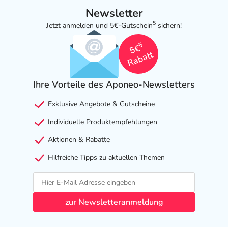
Newsletter
HERMES Arzneimittel GmbH
5
Jetzt anmelden und 5€-Gutschein
sichern!
Georg-Kalb-Str. 5-8
82049 Pullach im Isartal
5
5€
Rabatt
Informationen zu diesem Lebensmittel (wie z. B. Zutaten,
Allergene) sind bei den Lebensmittelangaben als pdf
Ihre Vorteile des Aponeo-Newsletters
hinterlegt. (oben)
Exklusive Angebote & Gutscheine
Individuelle Produktempfehlungen
Aktionen & Rabatte
Hilfreiche Tipps zu aktuellen Themen
zur Newsletteranmeldung