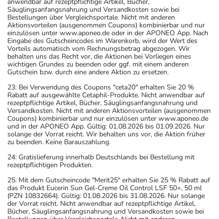
anwendbar auf rezeptpflichtige Artikel, Bücher,
Säuglingsanfangsnahrung und Versandkosten sowie bei
Bestellungen über Vergleichsportale. Nicht mit anderen
Aktionsvorteilen (ausgenommen Coupons) kombinierbar und nur
einzulösen unter www.aponeo.de oder in der APONEO App. Nach
Eingabe des Gutscheincodes im Warenkorb, wird der Wert des
Vorteils automatisch vom Rechnungsbetrag abgezogen. Wir
behalten uns das Recht vor, die Aktionen bei Vorliegen eines
wichtigen Grundes zu beenden oder ggf. mit einem anderen
Gutschein bzw. durch eine andere Aktion zu ersetzen.
23: Bei Verwendung des Coupons "ceta20" erhalten Sie 20 %
Rabatt auf ausgewählte Cetaphil-Produkte. Nicht anwendbar auf
rezeptpflichtige Artikel, Bücher, Säuglingsanfangsnahrung und
Versandkosten. Nicht mit anderen Aktionsvorteilen (ausgenommen
Coupons) kombinierbar und nur einzulösen unter www.aponeo.de
und in der APONEO App. Gültig: 01.08.2026 bis 01.09.2026. Nur
solange der Vorrat reicht. Wir behalten uns vor, die Aktion früher
zu beenden. Keine Barauszahlung.
24: Gratislieferung innerhalb Deutschlands bei Bestellung mit
rezeptpflichtigen Produkten.
25: Mit dem Gutscheincode "Merit25" erhalten Sie 25 % Rabatt auf
das Produkt Eucerin Sun Gel-Creme Oil Control LSF 50+, 50 ml
(PZN 10832664). Gültig: 01.08.2026 bis 31.08.2026. Nur solange
der Vorrat reicht. Nicht anwendbar auf rezeptpflichtige Artikel,
Bücher, Säuglingsanfangsnahrung und Versandkosten sowie bei