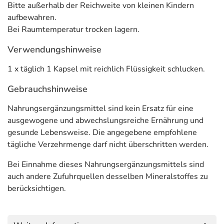
Bitte außerhalb der Reichweite von kleinen Kindern
erhöhten Tagesbedarf an Magnesium zu decken. Das
aufbewahren.
macht die tägliche Aufnahme von Magnesium so
einfach
Bei Raumtemperatur trocken lagern.
und unkompliziert.
Verwendungshinweise
Die pflanzliche Kapselhülle enthält keine tierische
Gelatine und ist
100 % vegan.
Darüber hinaus beinhalten
1 x täglich 1 Kapsel mit reichlich Flüssigkeit schlucken.
die Kapseln weder Zucker noch Süßstoffe und sind
frei
von Aromen, Farbstoffen, Lactose und Gluten.
Einmal
Gebrauchshinweise
täglich eine Kapsel mit reichlich Flüssigkeit schlucken.
Nahrungsergänzungsmittel sind kein Ersatz für eine
Mit dem Biolectra Magnesium Sortiment erhalten Sie
ausgewogene und abwechslungsreiche Ernährung und
Premium Qualität aus der Apotheke.
Die Produkte
gesunde Lebensweise. Die angegebene empfohlene
werden in Deutschland & Österreich hergestellt und
tägliche Verzehrmenge darf nicht überschritten werden.
durch Hermes Labore geprüft.
Bei Einnahme dieses Nahrungsergänzungsmittels sind
Gut zu wissen:
Die Bioverfügbarkeit unterschiedlicher
auch andere Zufuhrquellen desselben Mineralstoffes zu
Magnesiumsalze (organisch vs. anorganisch) ist
berücksichtigen.
vergleichbar. Auch die European Food Safety Authority
(EFSA) unterscheidet hinsichtlich der Wirkung von
Magnesium nicht zwischen den unterschiedlichen