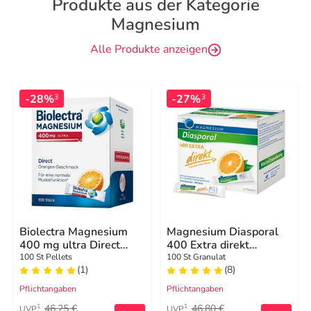
Produkte aus der Kategorie
Magnesium
Alle Produkte anzeigen
-28%
-27%
3
3
Biolectra Magnesium
Magnesium Diasporal
400 mg ultra Direct
400 Extra direkt
Orange
Granulat
100 St Pellets
100 St Granulat
(1)
(8)
Pflichtangaben
Pflichtangaben
46,25 €
46,80 €
1
1
UVP
UVP