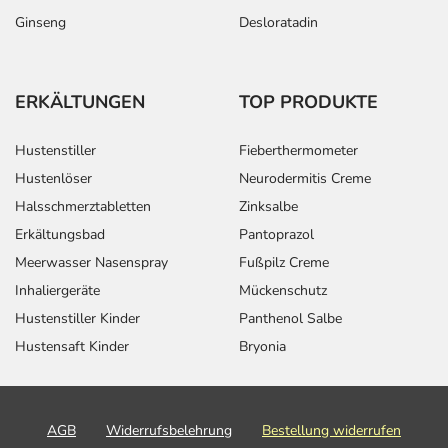
Ginseng
Desloratadin
ERKÄLTUNGEN
TOP PRODUKTE
Hustenstiller
Fieberthermometer
Hustenlöser
Neurodermitis Creme
Halsschmerztabletten
Zinksalbe
Erkältungsbad
Pantoprazol
Meerwasser Nasenspray
Fußpilz Creme
Inhaliergeräte
Mückenschutz
Hustenstiller Kinder
Panthenol Salbe
Hustensaft Kinder
Bryonia
AGB
Widerrufsbelehrung
Bestellung widerrufen