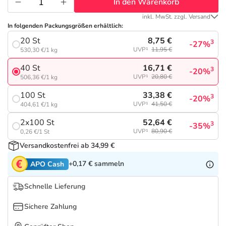
Refluthin, Lasea & Carmenthin Deals
Sport & Fitness
Täglich gut versorgt
In den Warenkorb
inkl. MwSt. zzgl. Versand
In folgenden Packungsgrößen erhältlich:
Salus Deals
Tierapotheke
8,75 €
20 St
3
-27%
UVP¹
11,95 €
530,30 €/1 kg
Vitamine & Mineralstoffe
16,71 €
40 St
3
-20%
UVP¹
20,80 €
506,36 €/1 kg
Marken
33,38 €
100 St
3
-20%
UVP¹
41,50 €
404,61 €/1 kg
52,64 €
2x100 St
3
-35%
UVP¹
80,90 €
0,26 €/1 St
Versandkostenfrei ab 34,99 €
+0,17 €
sammeln
APO Cash
Schnelle Lieferung
Sichere Zahlung