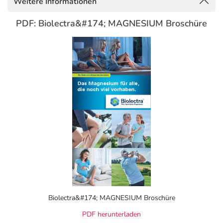
Weitere Informationen
Magnesiumsalzen. Die Magnesiumsalze lösen sich
PDF: Biolectra&#174; MAGNESIUM Broschüre
lediglich bei unterschiedlichen pH-Werten. Entscheidend
für
die gute Resorption
ist das freie Magnesium-Ion.
Obwohl in Deutschland kein Mangel an nährstoffreichen
Lebensmitteln herrscht, sind längst nicht alle Menschen
optimal mit Magnesium versorgt. Eine ausreichende
Magnesiumzufuhr ist besonders wichtig für:
Ältere Personen
Verringerter Appetit im höheren Alter geht häufig auch
mit einer geringeren Nahrungsaufnahme und
Flüssigkeitszufuhr einher, wodurch wichtige
Magnesiumquellen entfallen können. Gleichzeitig bleibt
der Magnesiumbedarf für den Körper unverändert hoch.
Um den Körper
ausreichend mit dem Mineralstoff
Biolectra&#174; MAGNESIUM Broschüre
Magnesium zu versorgen
, kann der Verzehr eines
geeigneten Magnesiumpräparats sinnvoll sein.
PDF herunterladen