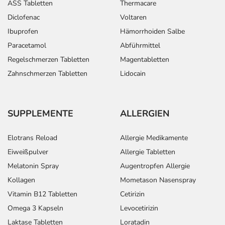
ASS Tabletten
Thermacare
Diclofenac
Voltaren
Ibuprofen
Hämorrhoiden Salbe
Paracetamol
Abführmittel
Regelschmerzen Tabletten
Magentabletten
Zahnschmerzen Tabletten
Lidocain
SUPPLEMENTE
ALLERGIEN
Elotrans Reload
Allergie Medikamente
Eiweißpulver
Allergie Tabletten
Melatonin Spray
Augentropfen Allergie
Kollagen
Mometason Nasenspray
Vitamin B12 Tabletten
Cetirizin
Omega 3 Kapseln
Levocetirizin
Laktase Tabletten
Loratadin