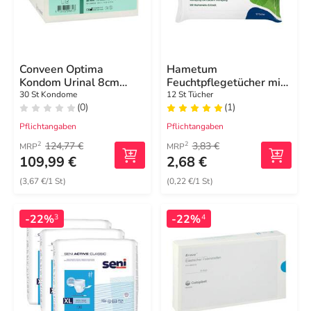
Conveen Optima
Hametum
Kondom Urinal 8cm
Feuchtpflegetücher mit
30mm
Hamamelis
30 St Kondome
12 St Tücher
(0)
(1)
Pflichtangaben
Pflichtangaben
124,77 €
3,83 €
2
2
MRP
MRP
109,99 €
2,68 €
(3,67 €/1 St)
(0,22 €/1 St)
-22%
-22%
3
4