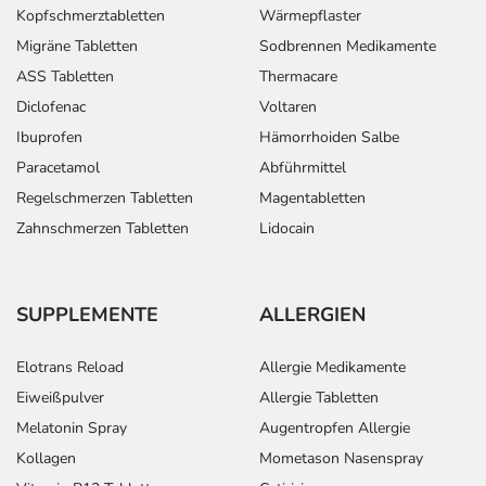
Kopfschmerztabletten
Wärmepflaster
Migräne Tabletten
Sodbrennen Medikamente
ASS Tabletten
Thermacare
Diclofenac
Voltaren
Ibuprofen
Hämorrhoiden Salbe
Paracetamol
Abführmittel
Regelschmerzen Tabletten
Magentabletten
Zahnschmerzen Tabletten
Lidocain
SUPPLEMENTE
ALLERGIEN
Elotrans Reload
Allergie Medikamente
Eiweißpulver
Allergie Tabletten
Melatonin Spray
Augentropfen Allergie
Kollagen
Mometason Nasenspray