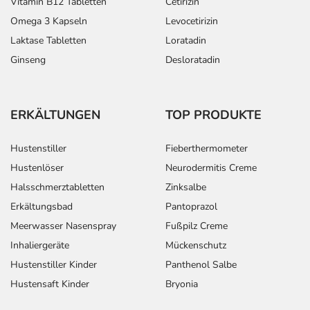
Vitamin B12 Tabletten
Cetirizin
Omega 3 Kapseln
Levocetirizin
Laktase Tabletten
Loratadin
Ginseng
Desloratadin
ERKÄLTUNGEN
TOP PRODUKTE
Hustenstiller
Fieberthermometer
Hustenlöser
Neurodermitis Creme
Halsschmerztabletten
Zinksalbe
Erkältungsbad
Pantoprazol
Meerwasser Nasenspray
Fußpilz Creme
Inhaliergeräte
Mückenschutz
Hustenstiller Kinder
Panthenol Salbe
Hustensaft Kinder
Bryonia