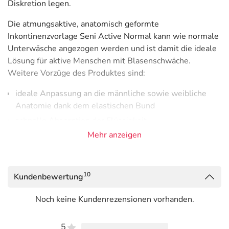
Diskretion legen.
Die atmungsaktive, anatomisch geformte
Inkontinenzvorlage Seni Active Normal kann wie normale
Unterwäsche angezogen werden und ist damit die ideale
Lösung für aktive Menschen mit Blasenschwäche.
Weitere Vorzüge des Produktes sind:
ideale Anpassung an die männliche sowie weibliche
Anatomie dank dem elastischen Bund
schnelle Absorption der Flüssigkeit
Mehr anzeigen
Minimierung von unangenehmen Gerüchen
mehr Sicherheit dank seitlichem Auslaufschutz
gesunde Haut dank der atmungsaktiven Außenschicht
10
Kundenbewertung
einfache Fixierung mit Hilfe eines speziellen Höschens
Tragekomfort und Diskretion
Noch keine Kundenrezensionen vorhanden.
Nässeindikator auf der Außenseite, der über
Wechselbedarf informiert
5