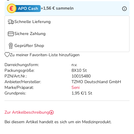
Refluthin, Lasea & Carmenthin Deals
Sport & Fitness
Täglich gut versorgt
+1,56 €
sammeln
APO Cash
Salus Deals
Tierapotheke
Schnelle Lieferung
Sichere Zahlung
Vitamine & Mineralstoffe
Geprüfter Shop
Marken
Zu meiner Favoriten-Liste hinzufügen
Darreichungsform:
n.v.
Packungsgröße:
8X10 St
PZN/Art.Nr.:
10015480
Anbieter/Hersteller:
TZMO Deutschland GmbH
Marke/Präparat:
Seni
Grundpreis:
1,95 €/1 St
Zur Artikelbeschreibung
Bei diesem Artikel handelt es sich um ein Medizinprodukt.