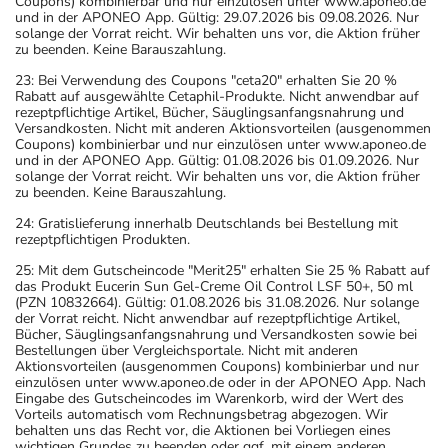
Coupons) kombinierbar und nur einzulösen unter www.aponeo.de
und in der APONEO App. Gültig: 29.07.2026 bis 09.08.2026. Nur
solange der Vorrat reicht. Wir behalten uns vor, die Aktion früher
zu beenden. Keine Barauszahlung.
23: Bei Verwendung des Coupons "ceta20" erhalten Sie 20 %
Rabatt auf ausgewählte Cetaphil-Produkte. Nicht anwendbar auf
rezeptpflichtige Artikel, Bücher, Säuglingsanfangsnahrung und
Versandkosten. Nicht mit anderen Aktionsvorteilen (ausgenommen
Coupons) kombinierbar und nur einzulösen unter www.aponeo.de
und in der APONEO App. Gültig: 01.08.2026 bis 01.09.2026. Nur
solange der Vorrat reicht. Wir behalten uns vor, die Aktion früher
zu beenden. Keine Barauszahlung.
24: Gratislieferung innerhalb Deutschlands bei Bestellung mit
rezeptpflichtigen Produkten.
25: Mit dem Gutscheincode "Merit25" erhalten Sie 25 % Rabatt auf
das Produkt Eucerin Sun Gel-Creme Oil Control LSF 50+, 50 ml
(PZN 10832664). Gültig: 01.08.2026 bis 31.08.2026. Nur solange
der Vorrat reicht. Nicht anwendbar auf rezeptpflichtige Artikel,
Bücher, Säuglingsanfangsnahrung und Versandkosten sowie bei
Bestellungen über Vergleichsportale. Nicht mit anderen
Aktionsvorteilen (ausgenommen Coupons) kombinierbar und nur
einzulösen unter www.aponeo.de oder in der APONEO App. Nach
Eingabe des Gutscheincodes im Warenkorb, wird der Wert des
Vorteils automatisch vom Rechnungsbetrag abgezogen. Wir
behalten uns das Recht vor, die Aktionen bei Vorliegen eines
wichtigen Grundes zu beenden oder ggf. mit einem anderen