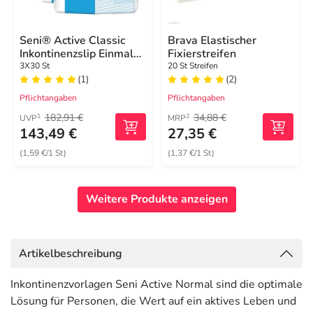
Seni® Active Classic
Brava Elastischer
Inkontinenzslip Einmal
Fixierstreifen
XL
3X30 St
20 St Streifen
(1)
(2)
Pflichtangaben
Pflichtangaben
182,91 €
34,88 €
1
2
UVP
MRP
143,49 €
27,35 €
(1,59 €/1 St)
(1,37 €/1 St)
Weitere Produkte anzeigen
Artikelbeschreibung
Inkontinenzvorlagen Seni Active Normal sind die optimale
Lösung für Personen, die Wert auf ein aktives Leben und