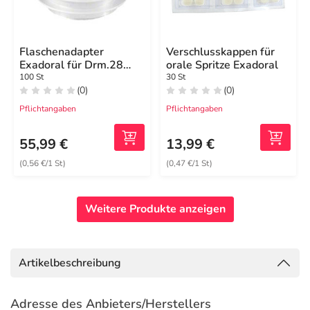
Flaschenadapter
Verschlusskappen für
Exadoral für Drm.28
orale Spritze Exadoral
mm Flasche
100 St
30 St
(0)
(0)
Pflichtangaben
Pflichtangaben
55,99 €
13,99 €
(0,56 €/1 St)
(0,47 €/1 St)
Weitere Produkte anzeigen
Artikelbeschreibung
Adresse des Anbieters/Herstellers