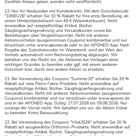
Zweifeln Anlass geben, werden nicht veröffentlicht.
12: Nur für Neukunden mit Kundenkonto. Mit dem Gutscheincode
"10NEU26" erhalten Sie 10 % Rabatt für Ihre erste Bestellung, ab
einem Mindestbestellwert von 49 € (Warenkorbwert). Nicht
anwendbar auf rezeptpflichtige Artikel, Bücher,
Säuglingsanfangsnahrung und Versandkosten sowie bei
Bestellungen über Vergleichsportale. Nicht mit anderen
Aktionsvorteilen (ausgenommen Coupons) kombinierbar und nur
einzulösen unter www.aponeo.de oder in der APONEO App. Nach
Eingabe des Gutscheincodes im Warenkorb, wird der Wert des
Vorteils automatisch vom Rechnungsbetrag abgezogen. Wir
behalten uns das Recht vor, die Aktionen bei Vorliegen eines
wichtigen Grundes zu beenden oder ggf. mit einem anderen
Gutschein bzw. durch eine andere Aktion zu ersetzen.
21: Bei Verwendung des Coupons "Summer20" erhalten Sie 20 %
Rabatt auf viele Pierre Fabre-Produkte. Nicht anwendbar auf
rezeptpflichtige Artikel, Bücher, Säuglingsanfangsnahrung und
Versandkosten. Nicht mit anderen Aktionsvorteilen (ausgenommen
Coupons) kombinierbar und nur einzulösen unter www.aponeo.de
und in der APONEO App. Gültig: 27.07.2026 bis 09.08.2026. Nur
solange der Vorrat reicht. Wir behalten uns vor, die Aktion früher
zu beenden. Keine Barauszahlung.
22: Bei Verwendung des Coupons "Vital2026" erhalten Sie 20 %
Rabatt auf ausgewählte Orthomol-Produkte. Nicht anwendbar auf
rezeptpflichtige Artikel, Bücher, Säuglingsanfangsnahrung und