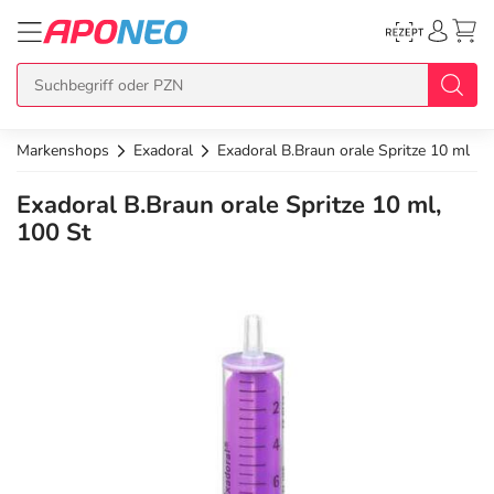
Markenshops
Exadoral
Exadoral B.Braun orale Spritze 10 ml
zurück
zurück
zurück
zurück
zurück
Exadoral B.Braun orale Spritze 10 ml,
Übersicht Produkte
Übersicht Aktionen
Übersicht Services
Übersicht Rezept einlösen
Übersicht APO Cash Deals
100 St
Topseller
APO Cash Deals
Dermatologische Beratung
E-Rezept auf Karte
Alle APO Cash Deals
Neuheiten
Gratis dazu
Wechselwirkungscheck
E-Rezept Ausdruck
20% Extra Cash
Im Set günstiger
Diabetes-Risiko-Test
Papier-Rezept
15% Extra Cash
Arzneimittel
Schnäppchen
BMI-Rechner
10% Extra Cash
Bio & Genuss